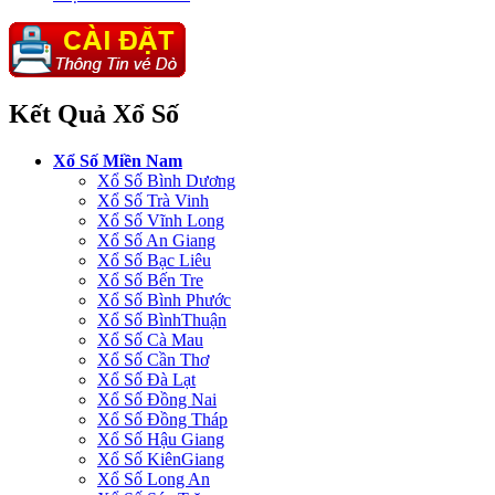
Kết Quả Xổ Số
Xổ Số Miền Nam
Xổ Số Bình Dương
Xổ Số Trà Vinh
Xổ Số Vĩnh Long
Xổ Số An Giang
Xổ Số Bạc Liêu
Xổ Số Bến Tre
Xổ Số Bình Phước
Xổ Số BìnhThuận
Xổ Số Cà Mau
Xổ Số Cần Thơ
Xổ Số Đà Lạt
Xổ Số Đồng Nai
Xổ Số Đồng Tháp
Xổ Số Hậu Giang
Xổ Số KiênGiang
Xổ Số Long An