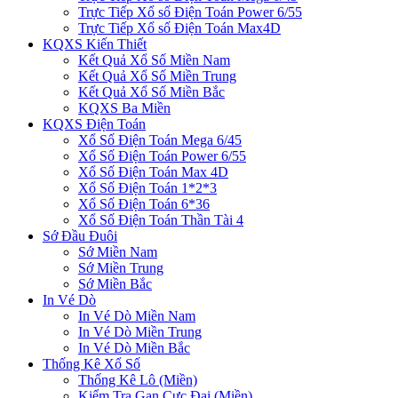
Trực Tiếp Xổ số Điện Toán Power 6/55
Trực Tiếp Xổ số Điện Toán Max4D
KQXS Kiến Thiết
Kết Quả Xổ Số Miền Nam
Kết Quả Xổ Số Miền Trung
Kết Quả Xổ Số Miền Bắc
KQXS Ba Miền
KQXS Điện Toán
Xổ Số Điện Toán Mega 6/45
Xổ Số Điện Toán Power 6/55
Xổ Số Điện Toán Max 4D
Xổ Số Điện Toán 1*2*3
Xổ Số Điện Toán 6*36
Xổ Số Điện Toán Thần Tài 4
Sớ Đầu Đuôi
Sớ Miền Nam
Sớ Miền Trung
Sớ Miền Bắc
In Vé Dò
In Vé Dò Miền Nam
In Vé Dò Miền Trung
In Vé Dò Miền Bắc
Thống Kê Xổ Số
Thống Kê Lô (Miền)
Kiểm Tra Gan Cực Đại (Miền)