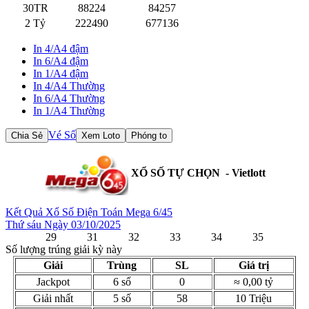
30TR
88224
84257
2 Tỷ
222490
677136
In 4/A4 đậm
In 6/A4 đậm
In 1/A4 đậm
In 4/A4 Thường
In 6/A4 Thường
In 1/A4 Thường
Vé Số
XỔ SỐ TỰ CHỌN - Vietlott
Kết Quả Xổ Số Điện Toán Mega 6/45
Thứ sáu Ngày 03/10/2025
29
31
32
33
34
35
Số lượng trúng giải kỳ này
Giải
Trùng
SL
Giá trị
Jackpot
6 số
0
≈ 0,00 tỷ
Giải nhất
5 số
58
10 Triệu