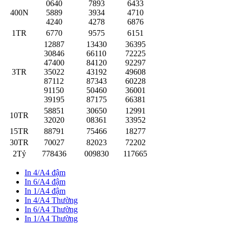
0640
7893
6433
400N
5889
3934
4710
4240
4278
6876
1TR
6770
9575
6151
12887
13430
36395
30846
66110
72225
47400
84120
92297
3TR
35022
43192
49608
87112
87343
60228
91150
50460
36001
39195
87175
66381
58851
30650
12991
10TR
32020
08361
33952
15TR
88791
75466
18277
30TR
70027
82023
72202
2Tỷ
778436
009830
117665
In 4/A4 đậm
In 6/A4 đậm
In 1/A4 đậm
In 4/A4 Thường
In 6/A4 Thường
In 1/A4 Thường