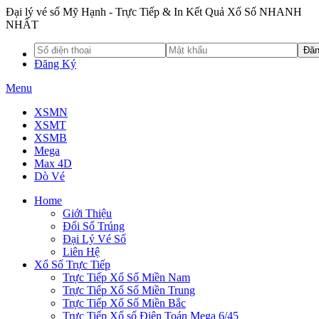
Đại lý vé số Mỹ Hạnh - Trực Tiếp & In Kết Quả Xổ Số NHANH
NHẤT
Đăng Ký
Menu
XSMN
XSMT
XSMB
Mega
Max 4D
Dò Vé
Home
Giới Thiệu
Đổi Số Trúng
Đại Lý Vé Số
Liên Hệ
Xổ Số Trực Tiếp
Trực Tiếp Xổ Số Miền Nam
Trực Tiếp Xổ Số Miền Trung
Trực Tiếp Xổ Số Miền Bắc
Trực Tiếp Xổ số Điện Toán Mega 6/45