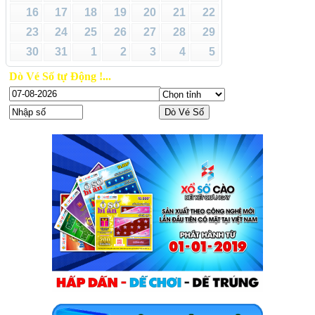
16
17
18
19
20
21
22
23
24
25
26
27
28
29
30
31
1
2
3
4
5
Dò Vé Số tự Động !...