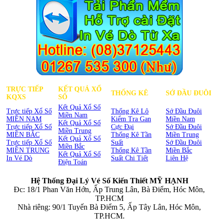
TRỰC TIẾP
KẾT QUẢ XỔ
THỐNG KÊ
SỚ ĐẦU ĐUÔI
KQXS
SỐ
Kết Quả Xổ Số
Trực tiếp Xổ Số
Thống Kê Lô
Sớ Đầu Đuôi
Miền Nam
MIỀN NAM
Kiểm Tra Gan
Miền Nam
Kết Quả Xổ Số
Trực tiếp Xổ Số
Cực Đại
Sớ Đầu Đuôi
Miền Trung
MIỀN BẮC
Thống Kê Tần
Miền Trung
Kết Quả Xổ Số
Trực tiếp Xổ Số
Suất
Sớ Đầu Đuôi
Miền Bắc
MIỀN TRUNG
Thống Kê Tần
Miền Bắc
Kết Quả Xổ Số
In Vé Dò
Suất Chi Tiết
Liên Hệ
Điện Toán
Hệ Thống Đại Lý Vé Số Kiến Thiết MỸ HẠNH
Đc: 18/1 Phan Văn Hớn, Ấp Trung Lân, Bà Điểm, Hóc Môn,
TP.HCM
Nhà riêng: 90/1 Tuyến Bà Điểm 5, Ấp Tây Lân, Hóc Môn,
TP.HCM.