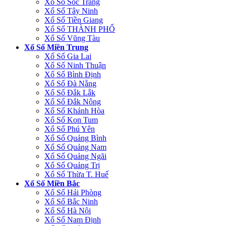
Xổ Số Sóc Trăng
Xổ Số Tây Ninh
Xổ Số Tiền Giang
Xổ Số THÀNH PHỐ
Xổ Số Vũng Tàu
Xổ Số Miền Trung
Xổ Số Gia Lai
Xổ Số Ninh Thuận
Xổ Số Bình Định
Xổ Số Đà Nẵng
Xổ Số Đắk Lắk
Xổ Số Đắk Nông
Xổ Số Khánh Hòa
Xổ Số Kon Tum
Xổ Số Phú Yên
Xổ Số Quảng Bình
Xổ Số Quảng Nam
Xổ Số Quảng Ngãi
Xổ Số Quảng Trị
Xổ Số Thừa T. Huế
Xổ Số Miền Bắc
Xổ Số Hải Phòng
Xổ Số Bắc Ninh
Xổ Số Hà Nội
Xổ Số Nam Định