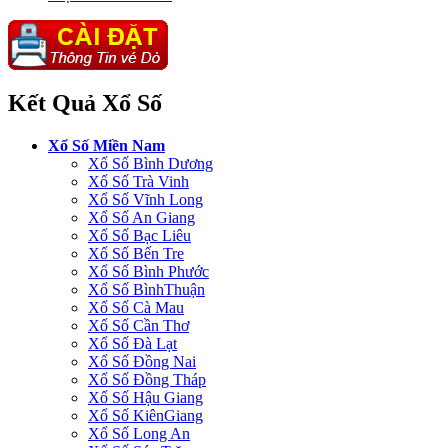
Kết Quả Xổ Số
Xổ Số Miền Nam
Xổ Số Bình Dương
Xổ Số Trà Vinh
Xổ Số Vĩnh Long
Xổ Số An Giang
Xổ Số Bạc Liêu
Xổ Số Bến Tre
Xổ Số Bình Phước
Xổ Số BìnhThuận
Xổ Số Cà Mau
Xổ Số Cần Thơ
Xổ Số Đà Lạt
Xổ Số Đồng Nai
Xổ Số Đồng Tháp
Xổ Số Hậu Giang
Xổ Số KiênGiang
Xổ Số Long An