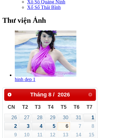
Xổ Số Quảng Ninh
Xổ Số Thái Bình
Thư viện Ảnh
hinh dep 1
Tháng 8
/
2026
CN
T2
T3
T4
T5
T6
T7
26
27
28
29
30
31
1
2
3
4
5
6
7
8
9
10
11
12
13
14
15