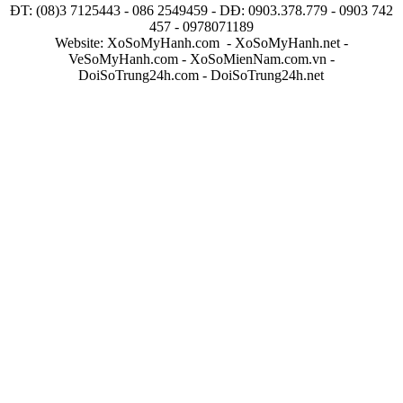
ĐT: (08)3 7125443 - 086 2549459 - DĐ: 0903.378.779 - 0903 742
457 - 0978071189
Website: XoSoMyHanh.com - XoSoMyHanh.net -
VeSoMyHanh.com - XoSoMienNam.com.vn -
DoiSoTrung24h.com - DoiSoTrung24h.net