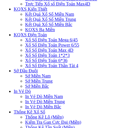
Trực Tiếp Xổ số Điện Toán Max4D
KQXS Kiến Thiết
Kết Quả Xổ Số Miền Nam
Kết Quả Xổ Số Miền Trung
Kết Quả Xổ Số Miền Bắc
KQXS Ba Miền
KQXS Điện Toán
Xổ Số Điện Toán Mega 6/45
Xổ Số Điện Toán Power 6/55
Xổ Số Điện Toán Max 4D
Xổ Số Điện Toán 1*2*3
Xổ Số Điện Toán 6*36
Xổ Số Điện Toán Thần Tài 4
Sớ Đầu Đuôi
Sớ Miền Nam
Sớ Miền Trung
Sớ Miền Bắc
In Vé Dò
In Vé Dò Miền Nam
In Vé Dò Miền Trung
In Vé Dò Miền Bắc
Thống Kê Xổ Số
Thống Kê Lô (Miền)
Kiểm Tra Gan Cực Đại (Miền)
Thống Kê Tần Suất (Miền)