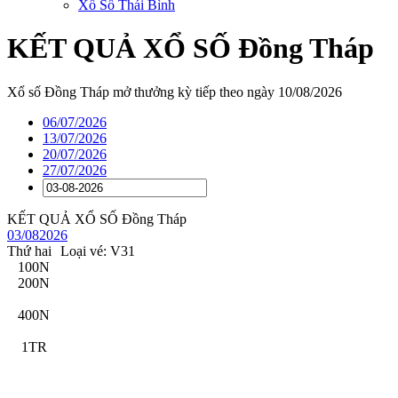
Xổ Số Thái Bình
KẾT QUẢ XỔ SỐ Đồng Tháp
Xổ số Đồng Tháp mở thưởng kỳ tiếp theo ngày 10/08/2026
06/07
/2026
13/07
/2026
20/07
/2026
27/07
/2026
KẾT QUẢ XỔ SỐ Đồng Tháp
03/08
2026
Thứ hai
Loại vé: V31
100N
200N
400N
1TR