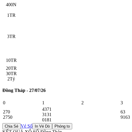
400N
1TR
3TR
10TR
20TR
30TR
2Tỷ
Đồng Tháp - 27/07/26
0
1
2
3
4371
270
63
3131
2750
9163
0181
Vé Số
KẾT QUẢ XỔ SỐ Đồng Tháp