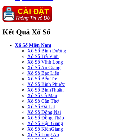
Kết Quả Xổ Số
Xổ Số Miền Nam
Xổ Số Bình Dương
Xổ Số Trà Vinh
Xổ Số Vĩnh Long
Xổ Số An Giang
Xổ Số Bạc Liêu
Xổ Số Bến Tre
Xổ Số Bình Phước
Xổ Số BìnhThuận
Xổ Số Cà Mau
Xổ Số Cần Thơ
Xổ Số Đà Lạt
Xổ Số Đồng Nai
Xổ Số Đồng Tháp
Xổ Số Hậu Giang
Xổ Số KiênGiang
Xổ Số Long An