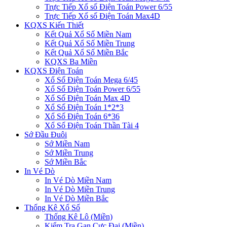
Trực Tiếp Xổ số Điện Toán Power 6/55
Trực Tiếp Xổ số Điện Toán Max4D
KQXS Kiến Thiết
Kết Quả Xổ Số Miền Nam
Kết Quả Xổ Số Miền Trung
Kết Quả Xổ Số Miền Bắc
KQXS Ba Miền
KQXS Điện Toán
Xổ Số Điện Toán Mega 6/45
Xổ Số Điện Toán Power 6/55
Xổ Số Điện Toán Max 4D
Xổ Số Điện Toán 1*2*3
Xổ Số Điện Toán 6*36
Xổ Số Điện Toán Thần Tài 4
Sớ Đầu Đuôi
Sớ Miền Nam
Sớ Miền Trung
Sớ Miền Bắc
In Vé Dò
In Vé Dò Miền Nam
In Vé Dò Miền Trung
In Vé Dò Miền Bắc
Thống Kê Xổ Số
Thống Kê Lô (Miền)
Kiểm Tra Gan Cực Đại (Miền)