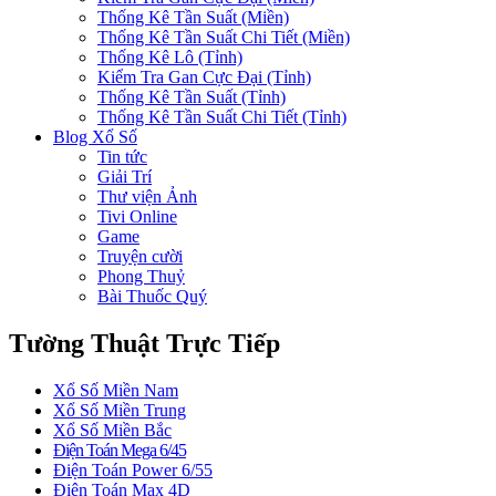
Thống Kê Tần Suất (Miền)
Thống Kê Tần Suất Chi Tiết (Miền)
Thống Kê Lô (Tỉnh)
Kiểm Tra Gan Cực Đại (Tỉnh)
Thống Kê Tần Suất (Tỉnh)
Thống Kê Tần Suất Chi Tiết (Tỉnh)
Blog Xổ Số
Tin tức
Giải Trí
Thư viện Ảnh
Tivi Online
Game
Truyện cười
Phong Thuỷ
Bài Thuốc Quý
Tường Thuật Trực Tiếp
Xổ Số Miền Nam
Xổ Số Miền Trung
Xổ Số Miền Bắc
Điện Toán Mega 6/45
Điện Toán Power 6/55
Điện Toán Max 4D