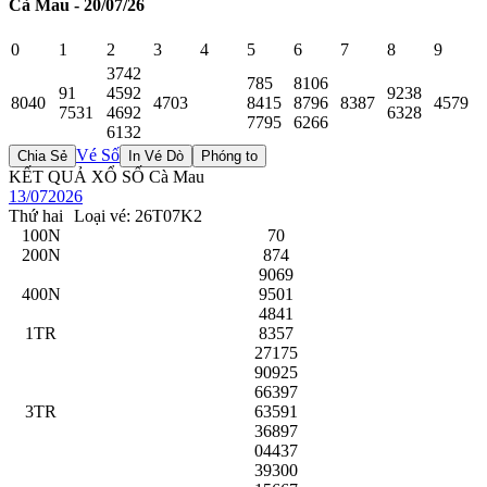
Cà Mau - 20/07/26
0
1
2
3
4
5
6
7
8
9
3742
785
8106
91
4592
9238
8040
4703
8415
8796
8387
4579
7531
4692
6328
7795
6266
6132
Vé Số
KẾT QUẢ XỔ SỐ Cà Mau
13/07
2026
Thứ hai
Loại vé: 26T07K2
100N
70
200N
874
9069
400N
9501
4841
1TR
8357
27175
90925
66397
3TR
63591
36897
04437
39300