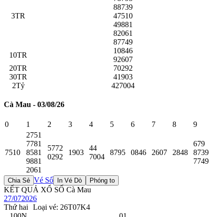
88739
3TR
47510
49881
82061
87749
10846
10TR
92607
20TR
70292
30TR
41903
2Tỷ
427004
Cà Mau - 03/08/26
0
1
2
3
4
5
6
7
8
9
2751
7781
679
5772
44
7510
8581
1903
8795
0846
2607
2848
8739
0292
7004
9881
7749
2061
Vé Số
KẾT QUẢ XỔ SỐ Cà Mau
27/07
2026
Thứ hai
Loại vé: 26T07K4
100N
01