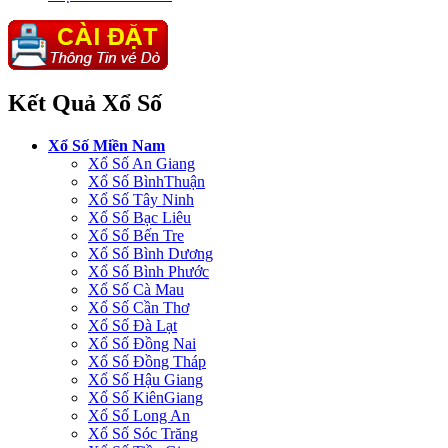
Kết Quả Xổ Số
Xổ Số Miền Nam
Xổ Số An Giang
Xổ Số BìnhThuận
Xổ Số Tây Ninh
Xổ Số Bạc Liêu
Xổ Số Bến Tre
Xổ Số Bình Dương
Xổ Số Bình Phước
Xổ Số Cà Mau
Xổ Số Cần Thơ
Xổ Số Đà Lạt
Xổ Số Đồng Nai
Xổ Số Đồng Tháp
Xổ Số Hậu Giang
Xổ Số KiênGiang
Xổ Số Long An
Xổ Số Sóc Trăng