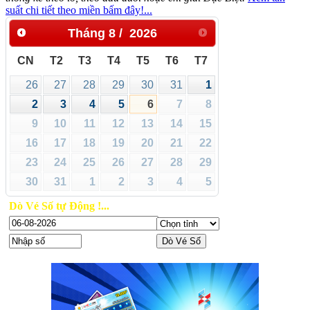
suất chi tiết theo miền bấm đây!...
Tháng 8
/
2026
CN
T2
T3
T4
T5
T6
T7
26
27
28
29
30
31
1
2
3
4
5
6
7
8
9
10
11
12
13
14
15
16
17
18
19
20
21
22
23
24
25
26
27
28
29
30
31
1
2
3
4
5
Dò Vé Số tự Động !...