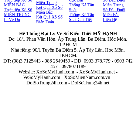
Trực tiếp Xổ Số
Cực Đại
Sớ Đầu Đuôi
Miền Trung
MIỀN BẮC
Thống Kê Tần
Miền Trung
Kết Quả Xổ Số
Trực tiếp Xổ Số
Suất
Sớ Đầu Đuôi
Miền Bắc
MIỀN TRUNG
Thống Kê Tần
Miền Bắc
Kết Quả Xổ Số
In Vé Dò
Suất Chi Tiết
Liên Hệ
Điện Toán
Hệ Thống Đại Lý Vé Số Kiến Thiết MỸ HẠNH
Đc: 18/1 Phan Văn Hớn, Ấp Trung Lân, Bà Điểm, Hóc Môn,
TP.HCM
Nhà riêng: 90/1 Tuyến Bà Điểm 5, Ấp Tây Lân, Hóc Môn,
TP.HCM.
ĐT: (08)3 7125443 - 086 2549459 - DĐ: 0903.378.779 - 0903 742
457 - 0978071189
Website: XoSoMyHanh.com - XoSoMyHanh.net -
VeSoMyHanh.com - XoSoMienNam.com.vn -
DoiSoTrung24h.com - DoiSoTrung24h.net