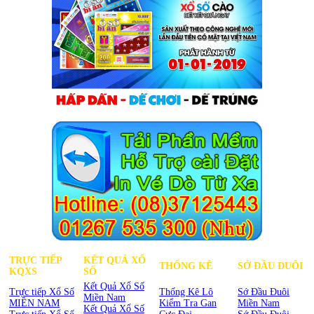
TRỰC TIẾP
KẾT QUẢ XỔ
THỐNG KÊ
SỚ ĐẦU ĐUÔI
KQXS
SỐ
Kết Quả Xổ Số
Trực tiếp Xổ Số
Thống Kê Lô
Sớ Đầu Đuôi
Miền Nam
MIỀN NAM
Kiểm Tra Gan
Miền Nam
Kết Quả Xổ Số