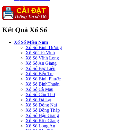
Kết Quả Xổ Số
Xổ Số Miền Nam
Xổ Số Bình Dương
Xổ Số Trà Vinh
Xổ Số Vĩnh Long
Xổ Số An Giang
Xổ Số Bạc Liêu
Xổ Số Bến Tre
Xổ Số Bình Phước
Xổ Số BìnhThuận
Xổ Số Cà Mau
Xổ Số Cần Thơ
Xổ Số Đà Lạt
Xổ Số Đồng Nai
Xổ Số Đồng Tháp
Xổ Số Hậu Giang
Xổ Số KiênGiang
Xổ Số Long An