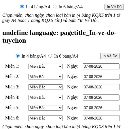
In 4 bảng/A4
In 6 bảng/A4
Chọn miền, chọn ngày, chọn loại bản in (4 bảng KQXS trên 1 tờ
giấy A4 hoặc 1 bảng KQXS lớn) và bấm "In Vé Dò".
undefine language: pagetitle_In-ve-do-
tuychon
In 4 bảng/A4
In 6 bảng/A4
Miền 1:
Ngày:
Miền 2:
Ngày:
Miền 3:
Ngày:
Miền 4:
Ngày:
Miền 5:
Ngày:
Miền 6:
Ngày:
Chọn miền, chọn ngày, chọn loại bản in (4 bảng KQXS trên 1 tờ