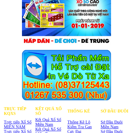
TRỰC TIẾP
KẾT QUẢ XỔ
THỐNG KÊ
SỚ ĐẦU ĐUÔI
KQXS
SỐ
Kết Quả Xổ Số
Trực tiếp Xổ Số
Thống Kê Lô
Sớ Đầu Đuôi
Miền Nam
MIỀN NAM
Kiểm Tra Gan
Miền Nam
Kết Quả Xổ Số
Trực tiếp Xổ Số
Cực Đại
Sớ Đầu Đuôi