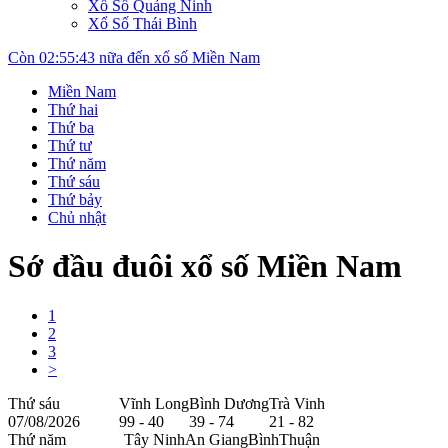
Xổ Số Quảng Ninh
Xổ Số Thái Bình
Còn
02:55:43
nữa đến xổ số Miền Nam
Miền Nam
Thứ hai
Thứ ba
Thứ tư
Thứ năm
Thứ sáu
Thứ bảy
Chủ nhật
Sớ đầu đuôi xổ số Miền Nam
1
2
3
>
Thứ sáu
Vĩnh Long
Bình Dương
Trà Vinh
07/08/2026
99
-
40
39
-
74
21
-
82
Thứ năm
Tây Ninh
An Giang
BìnhThuận