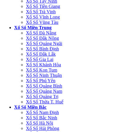
Xổ Số Tây Ninh
Xổ Số Tiền Giang
Xổ Số Trà Vinh
Xổ Số Vĩnh Long
Xổ Số Vũng Tàu
Xổ Số Miền Trung
Xổ Số Đà Nẵng
Xổ Số Đắk Nông
Xổ Số Quảng Ngãi
Xổ Số Bình Định
Xổ Số Đắk Lắk
Xổ Số Gia Lai
Xổ Số Khánh Hòa
Xổ Số Kon Tum
Xổ Số Ninh Thuận
Xổ Số Phú Yên
Xổ Số Quảng Bình
Xổ Số Quảng Nam
Xổ Số Quảng Trị
Xổ Số Thừa T. Huế
Xổ Số Miền Bắc
Xổ Số Nam Định
Xổ Số Bắc Ninh
Xổ Số Hà Nội
Xổ Số Hải Phòng