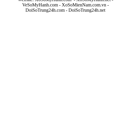
VeSoMyHanh.com - XoSoMienNam.com.vn -
DoiSoTrung24h.com - DoiSoTrung24h.net