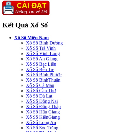
Kết Quả Xổ Số
Xổ Số Miền Nam
Xổ Số Bình Dương
Xổ Số Trà Vinh
Xổ Số Vĩnh Long
Xổ Số An Giang
Xổ Số Bạc Liêu
Xổ Số Bến Tre
Xổ Số Bình Phước
Xổ Số BìnhThuận
Xổ Số Cà Mau
Xổ Số Cần Thơ
Xổ Số Đà Lạt
Xổ Số Đồng Nai
Xổ Số Đồng Tháp
Xổ Số Hậu Giang
Xổ Số KiênGiang
Xổ Số Long An
Xổ Số Sóc Trăng