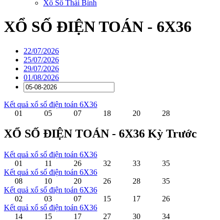
Xổ Số Thái Bình
XỔ SỐ ĐIỆN TOÁN - 6X36
22/07
/2026
25/07
/2026
29/07
/2026
01/08
/2026
Kết quả xổ số điện toán 6X36
01
05
07
18
20
28
XỔ SỐ ĐIỆN TOÁN - 6X36 Kỳ Trước
Kết quả xổ số điện toán 6X36
01
11
26
32
33
35
Kết quả xổ số điện toán 6X36
08
10
20
26
28
35
Kết quả xổ số điện toán 6X36
02
03
07
15
17
26
Kết quả xổ số điện toán 6X36
14
15
17
27
30
34