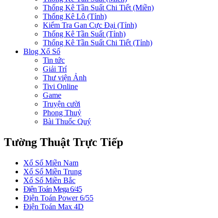
Thống Kê Tần Suất Chi Tiết (Miền)
Thống Kê Lô (Tỉnh)
Kiểm Tra Gan Cực Đại (Tỉnh)
Thống Kê Tần Suất (Tỉnh)
Thống Kê Tần Suất Chi Tiết (Tỉnh)
Blog Xổ Số
Tin tức
Giải Trí
Thư viện Ảnh
Tivi Online
Game
Truyện cười
Phong Thuỷ
Bài Thuốc Quý
Tường Thuật Trực Tiếp
Xổ Số Miền Nam
Xổ Số Miền Trung
Xổ Số Miền Bắc
Điện Toán Mega 6/45
Điện Toán Power 6/55
Điện Toán Max 4D