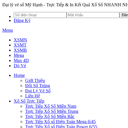
Đại lý vé số Mỹ Hạnh - Trực Tiếp & In Kết Quả Xổ Số NHANH 
Đăng Ký
Menu
XSMN
XSMT
XSMB
Mega
Max 4D
Dò Vé
Home
Giới Thiệu
Đổi Số Trúng
Đại Lý Vé Số
Liên Hệ
Xổ Số Trực Tiếp
Trực Tiếp Xổ Số Miền Nam
Trực Tiếp Xổ Số Miền Trung
Trực Tiếp Xổ Số Miền Bắc
Trực Tiếp Xổ số Điện Toán Mega 6/45
Trực Tiếp Xổ số Điện Toán Power 6/55