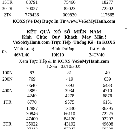
15TR
88791
75466
18277
30TR
70027
82023
72202
2Tỷ
778436
009830
117665
KQXS(Vé Dò) Được In Từ-www.VeSoMyHanh.com
KẾT QUẢ XỔ SỐ MIỀN NAM
Kính Chúc Quý Khách May Mắn !
VeSoMyHanh.com-Trực Tiếp -Thống Kê - In KQXS
Vĩnh Long
Bình Dương
Trà Vinh
03
46VL40
10K10
34TV40
Xem Trực Tiếp & In KQXS-
VeSoMyHanh.com
T.Sáu - 03/10/2025
100N
83
81
49
200N
769
419
639
0640
7893
6433
400N
5889
3934
4710
4240
4278
6876
1TR
6770
9575
6151
12887
13430
36395
30846
66110
72225
47400
84120
92297
3TR
35022
43192
49608