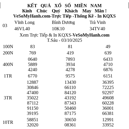
KẾT QUẢ XỔ SỐ MIỀN NAM
Kính Chúc Quý Khách May Mắn !
VeSoMyHanh.com-Trực Tiếp -Thống Kê - In KQXS
Vĩnh Long
Bình Dương
Trà Vinh
03
46VL40
10K10
34TV40
Xem Trực Tiếp & In KQXS-
VeSoMyHanh.com
T.Sáu - 03/10/2025
100N
83
81
49
200N
769
419
639
0640
7893
6433
400N
5889
3934
4710
4240
4278
6876
1TR
6770
9575
6151
12887
13430
36395
30846
66110
72225
47400
84120
92297
3TR
35022
43192
49608
87112
87343
60228
91150
50460
36001
39195
87175
66381
58851
30650
12991
10TR
32020
08361
33952