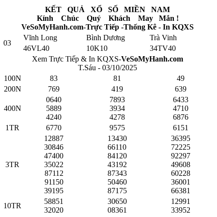
KẾT QUẢ XỔ SỐ MIỀN NAM
Kính Chúc Quý Khách May Mắn !
VeSoMyHanh.com-Trực Tiếp -Thống Kê - In KQXS
Vĩnh Long
Bình Dương
Trà Vinh
03
46VL40
10K10
34TV40
Xem Trực Tiếp & In KQXS-
VeSoMyHanh.com
T.Sáu - 03/10/2025
100N
83
81
49
200N
769
419
639
0640
7893
6433
400N
5889
3934
4710
4240
4278
6876
1TR
6770
9575
6151
12887
13430
36395
30846
66110
72225
47400
84120
92297
3TR
35022
43192
49608
87112
87343
60228
91150
50460
36001
39195
87175
66381
58851
30650
12991
10TR
32020
08361
33952