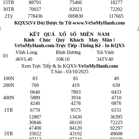
15TR
88791
75466
18277
30TR
70027
82023
72202
2Tỷ
778436
009830
117665
KQXS(Vé Dò) Được In Từ-www.VeSoMyHanh.com
KẾT QUẢ XỔ SỐ MIỀN NAM
Kính Chúc Quý Khách May Mắn !
VeSoMyHanh.com-Trực Tiếp -Thống Kê - In KQXS
Vĩnh Long
Bình Dương
Trà Vinh
03
46VL40
10K10
34TV40
Xem Trực Tiếp & In KQXS-
VeSoMyHanh.com
T.Sáu - 03/10/2025
100N
83
81
49
200N
769
419
639
0640
7893
6433
400N
5889
3934
4710
4240
4278
6876
1TR
6770
9575
6151
12887
13430
36395
30846
66110
72225
47400
84120
92297
3TR
35022
43192
49608