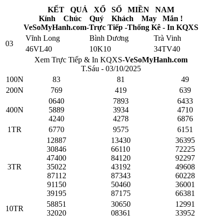
KẾT QUẢ XỔ SỐ MIỀN NAM
Kính Chúc Quý Khách May Mắn !
VeSoMyHanh.com-Trực Tiếp -Thống Kê - In KQXS
Vĩnh Long
Bình Dương
Trà Vinh
03
46VL40
10K10
34TV40
Xem Trực Tiếp & In KQXS-
VeSoMyHanh.com
T.Sáu - 03/10/2025
100N
83
81
49
200N
769
419
639
0640
7893
6433
400N
5889
3934
4710
4240
4278
6876
1TR
6770
9575
6151
12887
13430
36395
30846
66110
72225
47400
84120
92297
3TR
35022
43192
49608
87112
87343
60228
91150
50460
36001
39195
87175
66381
58851
30650
12991
10TR
32020
08361
33952