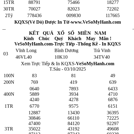
15TR
88791
75466
18277
30TR
70027
82023
72202
2Tỷ
778436
009830
117665
KQXS(Vé Dò) Được In Từ-www.VeSoMyHanh.com
KẾT QUẢ XỔ SỐ MIỀN NAM
Kính Chúc Quý Khách May Mắn !
VeSoMyHanh.com-Trực Tiếp -Thống Kê - In KQXS
Vĩnh Long
Bình Dương
Trà Vinh
03
46VL40
10K10
34TV40
Xem Trực Tiếp & In KQXS-
VeSoMyHanh.com
T.Sáu - 03/10/2025
100N
83
81
49
200N
769
419
639
0640
7893
6433
400N
5889
3934
4710
4240
4278
6876
1TR
6770
9575
6151
12887
13430
36395
30846
66110
72225
47400
84120
92297
3TR
35022
43192
49608