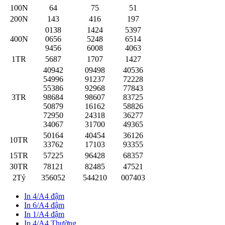
100N
64
75
51
200N
143
416
197
0138
1424
5397
400N
0656
5248
6514
9456
6008
4063
1TR
5687
1707
1427
40942
09498
40536
54996
91237
72228
55386
92968
77843
3TR
98684
98607
83725
50879
16162
58826
72950
24318
36277
34067
31700
49365
50164
40454
36126
10TR
33762
17103
93355
15TR
57225
96428
68357
30TR
78121
82485
47521
2Tỷ
356052
544210
007403
In 4/A4 đậm
In 6/A4 đậm
In 1/A4 đậm
In 4/A4 Thường