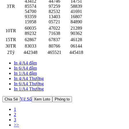
43412
44746
14751
3TR
85574
97259
58839
54700
82532
41691
93359
13403
16807
15958
05721
84890
60035
47022
21289
10TR
89232
71638
90362
15TR
62867
67837
46128
30TR
83033
80766
06144
2Tỷ
442348
465521
445418
In 4/A4 đậm
In 6/A4 đậm
In 1/A4 đậm
In 4/A4 Thường
In 6/A4 Thường
In 1/A4 Thường
Vé Số
1
2
3
>>