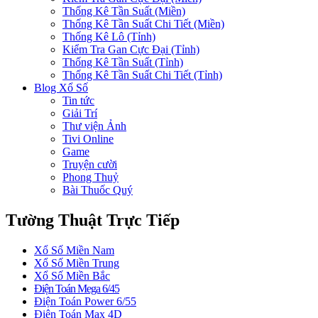
Thống Kê Tần Suất (Miền)
Thống Kê Tần Suất Chi Tiết (Miền)
Thống Kê Lô (Tỉnh)
Kiểm Tra Gan Cực Đại (Tỉnh)
Thống Kê Tần Suất (Tỉnh)
Thống Kê Tần Suất Chi Tiết (Tỉnh)
Blog Xổ Số
Tin tức
Giải Trí
Thư viện Ảnh
Tivi Online
Game
Truyện cười
Phong Thuỷ
Bài Thuốc Quý
Tường Thuật Trực Tiếp
Xổ Số Miền Nam
Xổ Số Miền Trung
Xổ Số Miền Bắc
Điện Toán Mega 6/45
Điện Toán Power 6/55
Điện Toán Max 4D