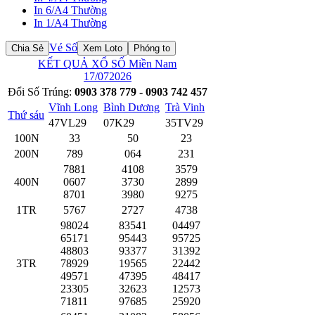
In 6/A4 Thường
In 1/A4 Thường
Vé Số
KẾT QUẢ XỔ SỐ Miền Nam
17/07
2026
Đổi Số Trúng:
0903 378 779 -
0903 742 457
Vĩnh Long
Bình Dương
Trà Vinh
Thứ sáu
47VL29
07K29
35TV29
100N
33
50
23
200N
789
064
231
7881
4108
3579
400N
0607
3730
2899
8701
3980
9275
1TR
5767
2727
4738
98024
83541
04497
65171
95443
95725
48803
93377
31392
3TR
78929
19565
22442
49571
47395
48417
23305
32623
12573
71811
97685
25920