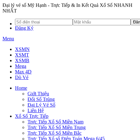
Đại lý vé số Mỹ Hạnh - Trực Tiếp & In Kết Quả Xổ Số NHANH
NHẤT
Đăng Ký
Menu
XSMN
XSMT
XSMB
Mega
Max 4D
Dò Vé
Home
Giới Thiệu
Đổi Số Trúng
Đại Lý Vé Số
Liên Hệ
Xổ Số Trực Tiếp
Trực Tiếp Xổ Số Miền Nam
Trực Tiếp Xổ Số Miền Trung
Trực Tiếp Xổ Số Miền Bắc
Trực Tiếp Xổ số Điện Toán Mega 6/45