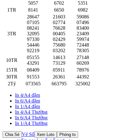
5057
6702
5351
1TR
8141
6650
6982
28647
21603
59086
07105
02774
07496
08241
76628
83400
3TR
32095
00405
23409
97330
02429
59974
54446
75680
72448
92219
03202
78305
05155
14613
27148
10TR
43291
73129
60269
15TR
08409
05911
78976
30TR
91553
26361
44392
2Tỷ
073565
663795
325002
In 4/A4 đậm
In 6/A4 đậm
In 1/A4 đậm
In 4/A4 Thường
In 6/A4 Thường
In 1/A4 Thường
Vé Số