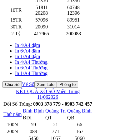
51356
25336
51811
60748
10TR
20208
12396
15TR
57096
89951
30TR
20090
31014
2 Tỷ
417965
200088
In 4/A4 đậm
In 6/A4 đậm
In 1/A4 đậm
In 4/A4 Thường
In 6/A4 Thường
In 1/A4 Thường
Vé Số
KẾT QUẢ XỔ SỐ Miền Trung
11/06
2026
Đổi Số Trúng:
0903 378 779 -
0903 742 457
Bình Định
Quảng Trị
Quảng Bình
Thứ năm
BDI
QT
QB
100N
59
21
66
200N
089
771
167
5450
1057
5060