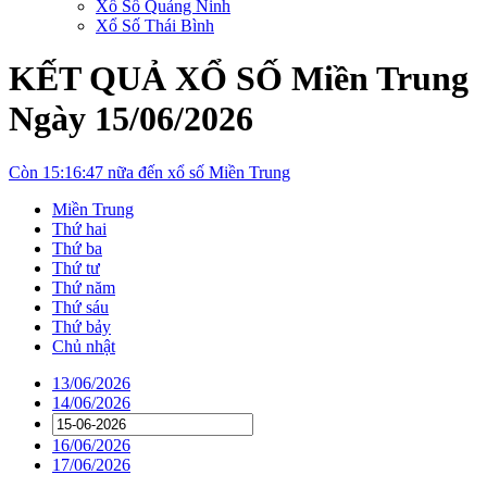
Xổ Số Quảng Ninh
Xổ Số Thái Bình
KẾT QUẢ XỔ SỐ Miền Trung
Ngày 15/06/2026
Còn
15:16:46
nữa đến xổ số Miền Trung
Miền Trung
Thứ hai
Thứ ba
Thứ tư
Thứ năm
Thứ sáu
Thứ bảy
Chủ nhật
13/06
/2026
14/06
/2026
16/06
/2026
17/06
/2026