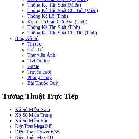
Thống Kê Tần Suất (Miền)
Thống Kê Tần Suất Chi Tiết (Miền)
Thống Kê Lô (Tỉnh)
Kiểm Tra Gan Cực Đại (Tỉnh)
Thống Kê Tần Suất (Tỉnh)
Thống Kê Tần Suất Chi Tiết (Tỉnh)
Blog Xổ Số
Tin tức
Giải Trí
Thư viện Ảnh
Tivi Online
Game
Truyện cười
Phong Thuỷ
Bài Thuốc Quý
Tường Thuật Trực Tiếp
Xổ Số Miền Nam
Xổ Số Miền Trung
Xổ Số Miền Bắc
Điện Toán Mega 6/45
Điện Toán Power 6/55
Điện Toán Max 4D