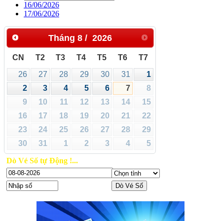
16/06
/2026
17/06
/2026
Tháng 8
/
2026
CN
T2
T3
T4
T5
T6
T7
26
27
28
29
30
31
1
2
3
4
5
6
7
8
9
10
11
12
13
14
15
16
17
18
19
20
21
22
23
24
25
26
27
28
29
30
31
1
2
3
4
5
Dò Vé Số tự Động !...