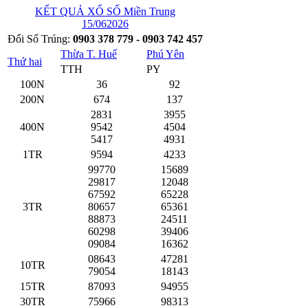
KẾT QUẢ XỔ SỐ Miền Trung
15/06
2026
Đổi Số Trúng:
0903 378 779 -
0903 742 457
Thừa T. Huế
Phú Yên
Thứ hai
TTH
PY
100N
36
92
200N
674
137
2831
3955
400N
9542
4504
5417
4931
1TR
9594
4233
99770
15689
29817
12048
67592
65228
3TR
80657
65361
88873
24511
60298
39406
09084
16362
08643
47281
10TR
79054
18143
15TR
87093
94955
30TR
75966
98313