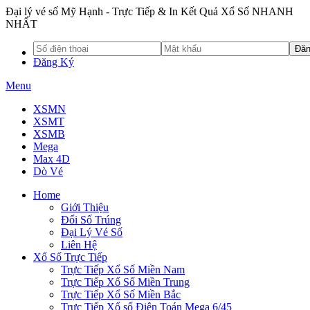
Đại lý vé số Mỹ Hạnh - Trực Tiếp & In Kết Quả Xổ Số NHANH
NHẤT
Đăng Ký
Menu
XSMN
XSMT
XSMB
Mega
Max 4D
Dò Vé
Home
Giới Thiệu
Đổi Số Trúng
Đại Lý Vé Số
Liên Hệ
Xổ Số Trực Tiếp
Trực Tiếp Xổ Số Miền Nam
Trực Tiếp Xổ Số Miền Trung
Trực Tiếp Xổ Số Miền Bắc
Trực Tiếp Xổ số Điện Toán Mega 6/45