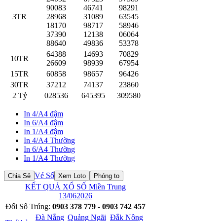
90083
46741
98291
3TR
28968
31089
63545
18170
98717
58946
37390
12138
06064
88640
49836
53378
64388
14693
70829
10TR
26609
98939
67954
15TR
60858
98657
96426
30TR
37212
74137
23860
2 Tỷ
028536
645395
309580
In 4/A4 đậm
In 6/A4 đậm
In 1/A4 đậm
In 4/A4 Thường
In 6/A4 Thường
In 1/A4 Thường
Vé Số
KẾT QUẢ XỔ SỐ Miền Trung
13/06
2026
Đổi Số Trúng:
0903 378 779 -
0903 742 457
Đà Nẵng
Quảng Ngãi
Đắk Nông