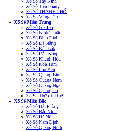
Xổ Số Tây Ninh
Xổ Số Tiền Giang
Xổ Số THÀNH PHỐ
Xổ Số Vũng Tàu
Xổ Số Miền Trung
Xổ Số Gia Lai
Xổ Số Ninh Thuận
Xổ Số Bình Định
Xổ Số Đà Nẵng
Xổ Số Đắk Lắk
Xổ Số Đắk Nông
Xổ Số Khánh Hòa
Xổ Số Kon Tum
Xổ Số Phú Yên
Xổ Số Quảng Bình
Xổ Số Quảng Nam
Xổ Số Quảng Ngãi
Xổ Số Quảng Trị
Xổ Số Thừa T. Huế
Xổ Số Miền Bắc
Xổ Số Hải Phòng
Xổ Số Bắc Ninh
Xổ Số Hà Nội
Xổ Số Nam Định
Xổ Số Quảng Ninh