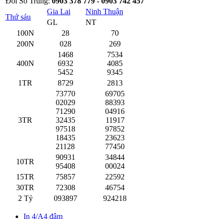
Đổi Số Trúng:
0903 378 779 -
0903 742 457
Gia Lai
Ninh Thuận
Thứ sáu
GL
NT
100N
28
70
200N
028
269
1468
7534
400N
6932
4085
5452
9345
1TR
8729
2813
73770
69705
02029
88393
71290
04916
3TR
32435
11917
97518
97852
18435
23623
21128
77450
90931
34844
10TR
95408
00024
15TR
75857
22592
30TR
72308
46754
2 Tỷ
093897
924218
In 4/A4 đậm