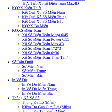
Trực Tiếp Xổ số Điện Toán Max4D
KQXS Kiến Thiết
Kết Quả Xổ Số Miền Nam
Kết Quả Xổ Số Miền Trung
Kết Quả Xổ Số Miền Bắc
KQXS Ba Miền
KQXS Điện Toán
Xổ Số Điện Toán Mega 6/45
Xổ Số Điện Toán Power 6/55
Xổ Số Điện Toán Max 4D
Xổ Số Điện Toán 1*2*3
Xổ Số Điện Toán 6*36
Xổ Số Điện Toán Thần Tài 4
Sớ Đầu Đuôi
Sớ Miền Nam
Sớ Miền Trung
Sớ Miền Bắc
In Vé Dò
In Vé Dò Miền Nam
In Vé Dò Miền Trung
In Vé Dò Miền Bắc
Thống Kê Xổ Số
Thống Kê Lô (Miền)
Kiểm Tra Gan Cực Đại (Miền)
Thống Kê Tần Suất (Miền)