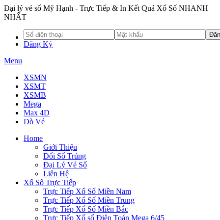
Đại lý vé số Mỹ Hạnh - Trực Tiếp & In Kết Quả Xổ Số NHANH
NHẤT
Đăng Ký
Menu
XSMN
XSMT
XSMB
Mega
Max 4D
Dò Vé
Home
Giới Thiệu
Đổi Số Trúng
Đại Lý Vé Số
Liên Hệ
Xổ Số Trực Tiếp
Trực Tiếp Xổ Số Miền Nam
Trực Tiếp Xổ Số Miền Trung
Trực Tiếp Xổ Số Miền Bắc
Trực Tiếp Xổ số Điện Toán Mega 6/45