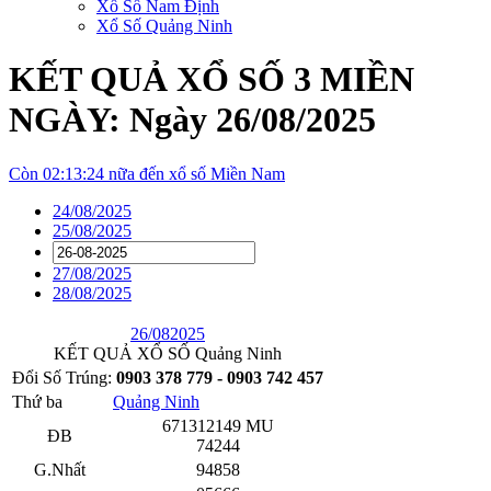
Xổ Số Nam Định
Xổ Số Quảng Ninh
KẾT QUẢ XỔ SỐ 3 MIỀN
NGÀY: Ngày 26/08/2025
Còn
02:13:23
nữa đến xổ số Miền Nam
24/08
/2025
25/08
/2025
27/08
/2025
28/08
/2025
26/08
2025
KẾT QUẢ XỔ SỐ Quảng Ninh
Đổi Số Trúng:
0903 378 779 -
0903 742 457
Thứ ba
Quảng Ninh
6
7
13
12
14
9 MU
ĐB
74244
G.Nhất
94858