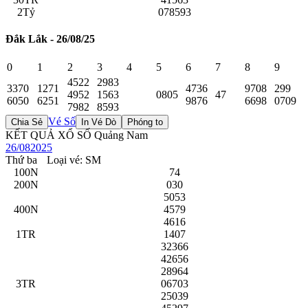
2Tỷ
078593
Đắk Lắk - 26/08/25
0
1
2
3
4
5
6
7
8
9
4522
2983
3370
1271
4736
9708
299
4952
1563
0805
47
6050
6251
9876
6698
0709
7982
8593
Vé Số
KẾT QUẢ XỔ SỐ Quảng Nam
26/08
2025
Thứ ba
Loại vé: SM
100N
74
200N
030
5053
400N
4579
4616
1TR
1407
32366
42656
28964
3TR
06703
25039