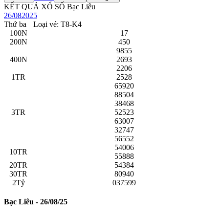
KẾT QUẢ XỔ SỐ Bạc Liêu
26/08
2025
Thứ ba
Loại vé: T8-K4
100N
17
200N
450
9855
400N
2693
2206
1TR
2528
65920
88504
38468
3TR
52523
63007
32747
56552
54006
10TR
55888
20TR
54384
30TR
80940
2Tỷ
037599
Bạc Liêu - 26/08/25