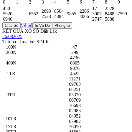
0
1
2
3
4
5
6
7
8
9
450
17
2528
2693
8504
2206
5920
6552
9855
3007
8468
7599
2523
4384
4006
0940
2747
5888
Vé Số
KẾT QUẢ XỔ SỐ Đắk Lắk
26/08
2025
Thứ ba
Loại vé: SDLK
100N
47
200N
299
4736
400N
0805
9876
1TR
4522
11271
69708
66251
3TR
03370
00709
16698
02983
04952
10TR
67982
15TR
76050
30TR
41563