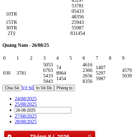
45297
53781
05433
10TR
48356
15TR
25943
30TR
55987
2Tỷ
831454
Quảng Nam - 26/08/25
0
1
2
3
4
5
6
7
8
9
5053
4616
74
1407
6703
2366
4579
030
3781
8964
5297
5433
2656
5039
1454
5987
5943
8356
Vé Số
24/08
/2025
25/08
/2025
27/08
/2025
28/08
/2025
Tháng 8
/
2026