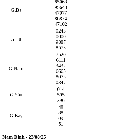
85068
95648
G.Ba
47077
86874
47102
0243
0000
G.Tư
9887
8573
7520
6111
3432
G.Năm
6665
8073
0347
014
G.Sáu
595
396
48
88
G.Bảy
09
51
Nam Định - 23/08/25