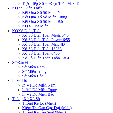
Trực Tiếp Xổ số Điện Toán Max4D
KQXS Kiến Thiết
Kết Quả Xổ Số Miền Nam
Kết Quả Xổ Số Miền Trung
Kết Quả Xổ Số Miền Bắc
KQXS Ba Miền
KQXS Điện Toán
Xổ Số Điện Toán Mega 6/45
Xổ Số Điện Toán Power 6/55
Xổ Số Điện Toán Max 4D
Xổ Số Điện Toán 1*2*3
Xổ Số Điện Toán 6*36
Xổ Số Điện Toán Thần Tài 4
Sớ Đầu Đuôi
Sớ Miền Nam
Sớ Miền Trung
Sớ Miền Bắc
In Vé Dò
In Vé Dò Miền Nam
In Vé Dò Miền Trung
In Vé Dò Miền Bắc
Thống Kê Xổ Số
Thống Kê Lô (Miền)
Kiểm Tra Gan Cực Đại (Miền)
Thống Kê Tần Suất (Miền)