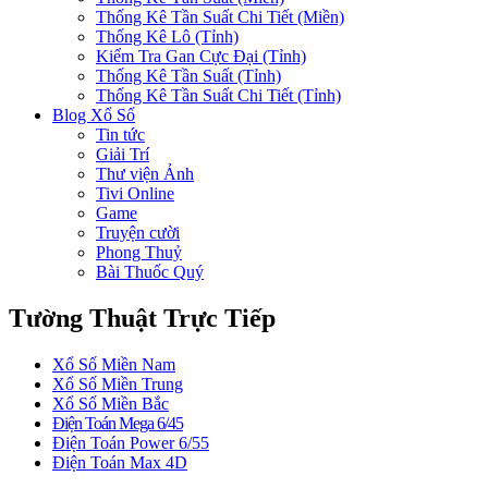
Thống Kê Tần Suất Chi Tiết (Miền)
Thống Kê Lô (Tỉnh)
Kiểm Tra Gan Cực Đại (Tỉnh)
Thống Kê Tần Suất (Tỉnh)
Thống Kê Tần Suất Chi Tiết (Tỉnh)
Blog Xổ Số
Tin tức
Giải Trí
Thư viện Ảnh
Tivi Online
Game
Truyện cười
Phong Thuỷ
Bài Thuốc Quý
Tường Thuật Trực Tiếp
Xổ Số Miền Nam
Xổ Số Miền Trung
Xổ Số Miền Bắc
Điện Toán Mega 6/45
Điện Toán Power 6/55
Điện Toán Max 4D