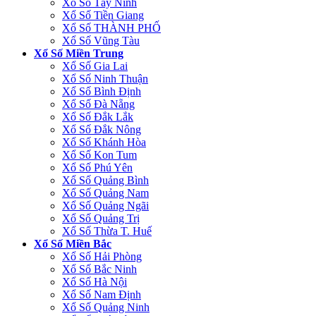
Xổ Số Tây Ninh
Xổ Số Tiền Giang
Xổ Số THÀNH PHỐ
Xổ Số Vũng Tàu
Xổ Số Miền Trung
Xổ Số Gia Lai
Xổ Số Ninh Thuận
Xổ Số Bình Định
Xổ Số Đà Nẵng
Xổ Số Đắk Lắk
Xổ Số Đắk Nông
Xổ Số Khánh Hòa
Xổ Số Kon Tum
Xổ Số Phú Yên
Xổ Số Quảng Bình
Xổ Số Quảng Nam
Xổ Số Quảng Ngãi
Xổ Số Quảng Trị
Xổ Số Thừa T. Huế
Xổ Số Miền Bắc
Xổ Số Hải Phòng
Xổ Số Bắc Ninh
Xổ Số Hà Nội
Xổ Số Nam Định
Xổ Số Quảng Ninh