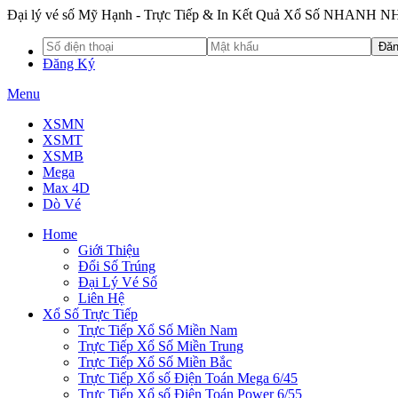
Đại lý vé số Mỹ Hạnh - Trực Tiếp & In Kết Quả Xổ Số NHANH 
Đăng Ký
Menu
XSMN
XSMT
XSMB
Mega
Max 4D
Dò Vé
Home
Giới Thiệu
Đổi Số Trúng
Đại Lý Vé Số
Liên Hệ
Xổ Số Trực Tiếp
Trực Tiếp Xổ Số Miền Nam
Trực Tiếp Xổ Số Miền Trung
Trực Tiếp Xổ Số Miền Bắc
Trực Tiếp Xổ số Điện Toán Mega 6/45
Trực Tiếp Xổ số Điện Toán Power 6/55