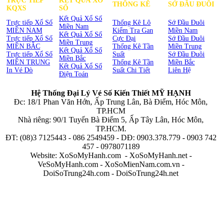
TRỰC TIẾP
KẾT QUẢ XỔ
THỐNG KÊ
SỚ ĐẦU ĐUÔI
KQXS
SỐ
Kết Quả Xổ Số
Trực tiếp Xổ Số
Thống Kê Lô
Sớ Đầu Đuôi
Miền Nam
MIỀN NAM
Kiểm Tra Gan
Miền Nam
Kết Quả Xổ Số
Trực tiếp Xổ Số
Cực Đại
Sớ Đầu Đuôi
Miền Trung
MIỀN BẮC
Thống Kê Tần
Miền Trung
Kết Quả Xổ Số
Trực tiếp Xổ Số
Suất
Sớ Đầu Đuôi
Miền Bắc
MIỀN TRUNG
Thống Kê Tần
Miền Bắc
Kết Quả Xổ Số
In Vé Dò
Suất Chi Tiết
Liên Hệ
Điện Toán
Hệ Thống Đại Lý Vé Số Kiến Thiết MỸ HẠNH
Đc: 18/1 Phan Văn Hớn, Ấp Trung Lân, Bà Điểm, Hóc Môn,
TP.HCM
Nhà riêng: 90/1 Tuyến Bà Điểm 5, Ấp Tây Lân, Hóc Môn,
TP.HCM.
ĐT: (08)3 7125443 - 086 2549459 - DĐ: 0903.378.779 - 0903 742
457 - 0978071189
Website: XoSoMyHanh.com - XoSoMyHanh.net -
VeSoMyHanh.com - XoSoMienNam.com.vn -
DoiSoTrung24h.com - DoiSoTrung24h.net