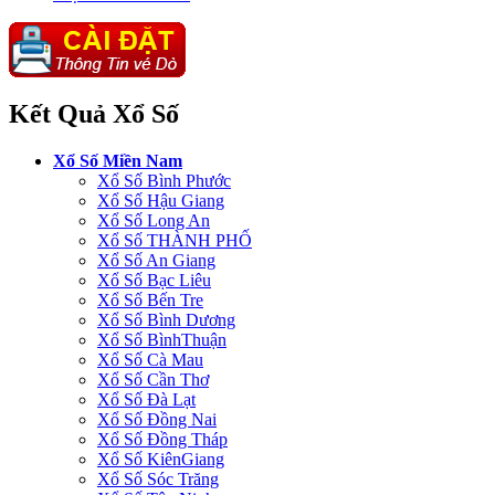
Kết Quả Xổ Số
Xổ Số Miền Nam
Xổ Số Bình Phước
Xổ Số Hậu Giang
Xổ Số Long An
Xổ Số THÀNH PHỐ
Xổ Số An Giang
Xổ Số Bạc Liêu
Xổ Số Bến Tre
Xổ Số Bình Dương
Xổ Số BìnhThuận
Xổ Số Cà Mau
Xổ Số Cần Thơ
Xổ Số Đà Lạt
Xổ Số Đồng Nai
Xổ Số Đồng Tháp
Xổ Số KiênGiang
Xổ Số Sóc Trăng