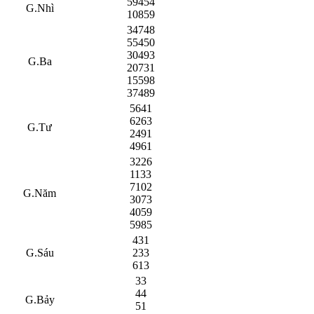
59454
G.Nhì
10859
34748
55450
30493
G.Ba
20731
15598
37489
5641
6263
G.Tư
2491
4961
3226
1133
7102
G.Năm
3073
4059
5985
431
G.Sáu
233
613
33
44
G.Bảy
51