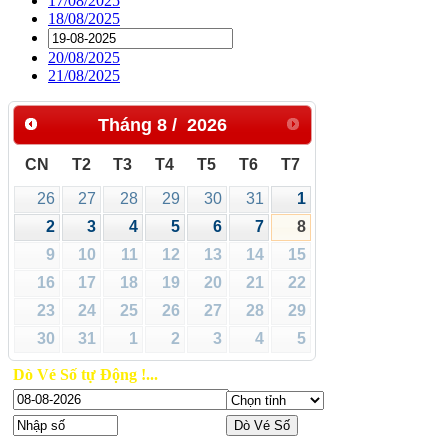
17/08
/2025
18/08
/2025
20/08
/2025
21/08
/2025
Tháng 8
/
2026
CN
T2
T3
T4
T5
T6
T7
26
27
28
29
30
31
1
2
3
4
5
6
7
8
9
10
11
12
13
14
15
16
17
18
19
20
21
22
23
24
25
26
27
28
29
30
31
1
2
3
4
5
Dò Vé Số tự Động !...