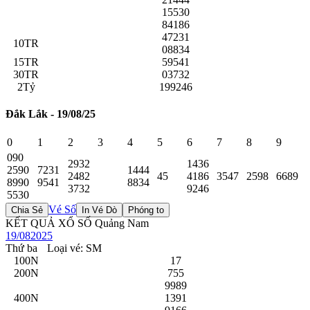
15530
84186
47231
10TR
08834
15TR
59541
30TR
03732
2Tỷ
199246
Đắk Lắk - 19/08/25
0
1
2
3
4
5
6
7
8
9
090
2932
1436
2590
7231
1444
2482
45
4186
3547
2598
6689
8990
9541
8834
3732
9246
5530
Vé Số
KẾT QUẢ XỔ SỐ Quảng Nam
19/08
2025
Thứ ba
Loại vé: SM
100N
17
200N
755
9989
400N
1391