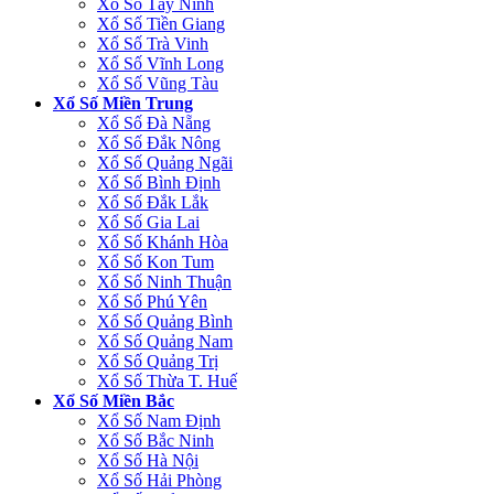
Xổ Số Tây Ninh
Xổ Số Tiền Giang
Xổ Số Trà Vinh
Xổ Số Vĩnh Long
Xổ Số Vũng Tàu
Xổ Số Miền Trung
Xổ Số Đà Nẵng
Xổ Số Đắk Nông
Xổ Số Quảng Ngãi
Xổ Số Bình Định
Xổ Số Đắk Lắk
Xổ Số Gia Lai
Xổ Số Khánh Hòa
Xổ Số Kon Tum
Xổ Số Ninh Thuận
Xổ Số Phú Yên
Xổ Số Quảng Bình
Xổ Số Quảng Nam
Xổ Số Quảng Trị
Xổ Số Thừa T. Huế
Xổ Số Miền Bắc
Xổ Số Nam Định
Xổ Số Bắc Ninh
Xổ Số Hà Nội
Xổ Số Hải Phòng