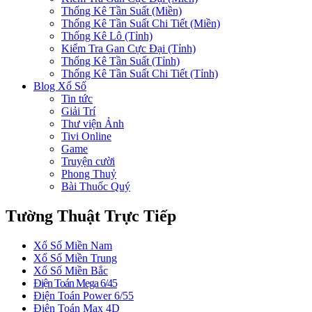
Thống Kê Tần Suất (Miền)
Thống Kê Tần Suất Chi Tiết (Miền)
Thống Kê Lô (Tỉnh)
Kiểm Tra Gan Cực Đại (Tỉnh)
Thống Kê Tần Suất (Tỉnh)
Thống Kê Tần Suất Chi Tiết (Tỉnh)
Blog Xổ Số
Tin tức
Giải Trí
Thư viện Ảnh
Tivi Online
Game
Truyện cười
Phong Thuỷ
Bài Thuốc Quý
Tường Thuật Trực Tiếp
Xổ Số Miền Nam
Xổ Số Miền Trung
Xổ Số Miền Bắc
Điện Toán Mega 6/45
Điện Toán Power 6/55
Điện Toán Max 4D