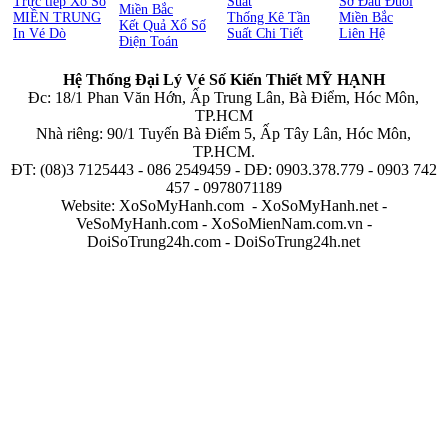
Trực tiếp Xổ Số
Suất
Sớ Đầu Đuôi
Miền Bắc
MIỀN TRUNG
Thống Kê Tần
Miền Bắc
Kết Quả Xổ Số
In Vé Dò
Suất Chi Tiết
Liên Hệ
Điện Toán
Hệ Thống Đại Lý Vé Số Kiến Thiết MỸ HẠNH
Đc: 18/1 Phan Văn Hớn, Ấp Trung Lân, Bà Điểm, Hóc Môn,
TP.HCM
Nhà riêng: 90/1 Tuyến Bà Điểm 5, Ấp Tây Lân, Hóc Môn,
TP.HCM.
ĐT: (08)3 7125443 - 086 2549459 - DĐ: 0903.378.779 - 0903 742
457 - 0978071189
Website: XoSoMyHanh.com - XoSoMyHanh.net -
VeSoMyHanh.com - XoSoMienNam.com.vn -
DoiSoTrung24h.com - DoiSoTrung24h.net