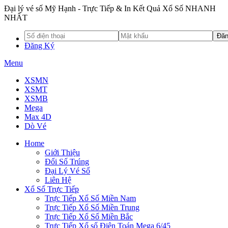
Đại lý vé số Mỹ Hạnh - Trực Tiếp & In Kết Quả Xổ Số NHANH
NHẤT
Đăng Ký
Menu
XSMN
XSMT
XSMB
Mega
Max 4D
Dò Vé
Home
Giới Thiệu
Đổi Số Trúng
Đại Lý Vé Số
Liên Hệ
Xổ Số Trực Tiếp
Trực Tiếp Xổ Số Miền Nam
Trực Tiếp Xổ Số Miền Trung
Trực Tiếp Xổ Số Miền Bắc
Trực Tiếp Xổ số Điện Toán Mega 6/45