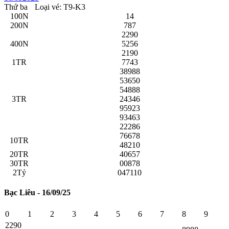
Thứ ba
Loại vé: T9-K3
100N
14
200N
787
2290
400N
5256
2190
1TR
7743
38988
53650
54888
3TR
24346
95923
93463
22286
76678
10TR
48210
20TR
40657
30TR
00878
2Tỷ
047110
Bạc Liêu - 16/09/25
0
1
2
3
4
5
6
7
8
9
2290