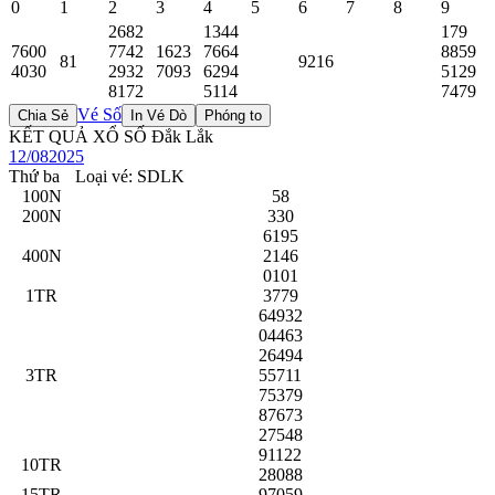
0
1
2
3
4
5
6
7
8
9
2682
1344
179
7600
7742
1623
7664
8859
81
9216
4030
2932
7093
6294
5129
8172
5114
7479
Vé Số
KẾT QUẢ XỔ SỐ Đắk Lắk
12/08
2025
Thứ ba
Loại vé: SDLK
100N
58
200N
330
6195
400N
2146
0101
1TR
3779
64932
04463
26494
3TR
55711
75379
87673
27548
91122
10TR
28088
15TR
97059