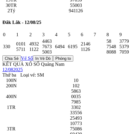
30TR
55003
2Tỷ
941126
Đắk Lắk - 12/08/25
0
1
2
3
4
5
6
7
8
9
4463
58
3779
0101
4932
2146
330
7673
6494
6195
7548
5379
5711
1122
1126
5003
8088
7059
Vé Số
KẾT QUẢ XỔ SỐ Quảng Nam
12/08
2025
Thứ ba
Loại vé: SM
100N
10
200N
102
5863
400N
0035
7985
1TR
3302
33556
25493
10773
3TR
75086