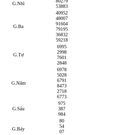
80279
G.Nhì
53883
40952
48007
91604
G.Ba
79195
36832
59218
6995
2998
G.Tư
7601
2848
6978
5028
6791
G.Năm
8473
2718
6773
975
G.Sáu
387
984
80
54
G.Bảy
07