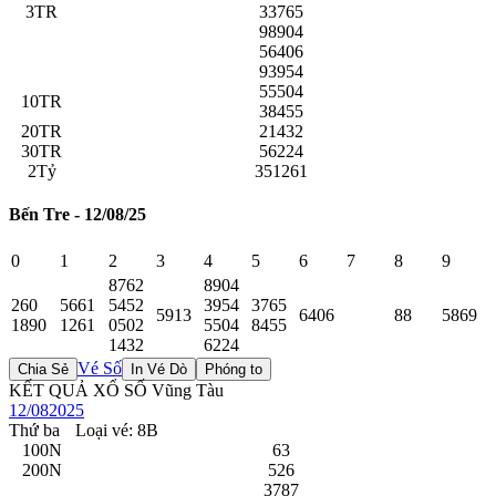
3TR
33765
98904
56406
93954
55504
10TR
38455
20TR
21432
30TR
56224
2Tỷ
351261
Bến Tre - 12/08/25
0
1
2
3
4
5
6
7
8
9
8762
8904
260
5661
5452
3954
3765
5913
6406
88
5869
1890
1261
0502
5504
8455
1432
6224
Vé Số
KẾT QUẢ XỔ SỐ Vũng Tàu
12/08
2025
Thứ ba
Loại vé: 8B
100N
63
200N
526
3787