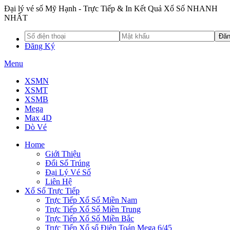
Đại lý vé số Mỹ Hạnh - Trực Tiếp & In Kết Quả Xổ Số NHANH
NHẤT
Đăng Ký
Menu
XSMN
XSMT
XSMB
Mega
Max 4D
Dò Vé
Home
Giới Thiệu
Đổi Số Trúng
Đại Lý Vé Số
Liên Hệ
Xổ Số Trực Tiếp
Trực Tiếp Xổ Số Miền Nam
Trực Tiếp Xổ Số Miền Trung
Trực Tiếp Xổ Số Miền Bắc
Trực Tiếp Xổ số Điện Toán Mega 6/45