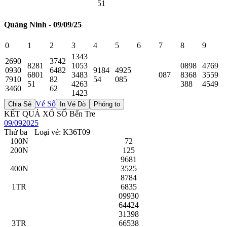
51
Quảng Ninh - 09/09/25
0
1
2
3
4
5
6
7
8
9
1343
2690
3742
8281
1053
0898
4769
0930
6482
9184
4925
6801
3483
087
8368
3559
7910
82
54
085
51
4263
388
4549
3460
62
1423
Vé Số
KẾT QUẢ XỔ SỐ Bến Tre
09/09
2025
Thứ ba
Loại vé: K36T09
100N
72
200N
125
9681
400N
3525
8784
1TR
6835
09930
64424
31398
3TR
66538