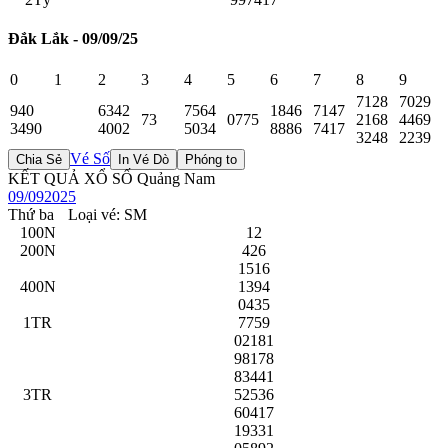
Đắk Lắk - 09/09/25
0
1
2
3
4
5
6
7
8
9
7128
7029
940
6342
7564
1846
7147
73
0775
2168
4469
3490
4002
5034
8886
7417
3248
2239
Vé Số
KẾT QUẢ XỔ SỐ Quảng Nam
09/09
2025
Thứ ba
Loại vé: SM
100N
12
200N
426
1516
400N
1394
0435
1TR
7759
02181
98178
83441
3TR
52536
60417
19331