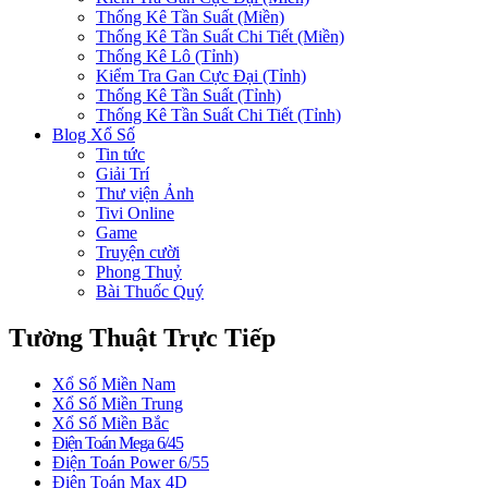
Thống Kê Tần Suất (Miền)
Thống Kê Tần Suất Chi Tiết (Miền)
Thống Kê Lô (Tỉnh)
Kiểm Tra Gan Cực Đại (Tỉnh)
Thống Kê Tần Suất (Tỉnh)
Thống Kê Tần Suất Chi Tiết (Tỉnh)
Blog Xổ Số
Tin tức
Giải Trí
Thư viện Ảnh
Tivi Online
Game
Truyện cười
Phong Thuỷ
Bài Thuốc Quý
Tường Thuật Trực Tiếp
Xổ Số Miền Nam
Xổ Số Miền Trung
Xổ Số Miền Bắc
Điện Toán Mega 6/45
Điện Toán Power 6/55
Điện Toán Max 4D