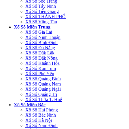
Xổ Số Sóc Trăng
Xổ Số Tây Ninh
Xổ Số Tiền Giang
Xổ Số THÀNH PHỐ
Xổ Số Vũng Tàu
Xổ Số Miền Trung
Xổ Số Gia Lai
Xổ Số Ninh Thuận
Xổ Số Bình Định
Xổ Số Đà Nẵng
Xổ Số Đắk Lắk
Xổ Số Đắk Nông
Xổ Số Khánh Hòa
Xổ Số Kon Tum
Xổ Số Phú Yên
Xổ Số Quảng Bình
Xổ Số Quảng Nam
Xổ Số Quảng Ngãi
Xổ Số Quảng Trị
Xổ Số Thừa T. Huế
Xổ Số Miền Bắc
Xổ Số Hải Phòng
Xổ Số Bắc Ninh
Xổ Số Hà Nội
Xổ Số Nam Định