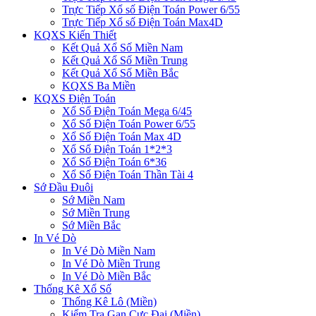
Trực Tiếp Xổ số Điện Toán Power 6/55
Trực Tiếp Xổ số Điện Toán Max4D
KQXS Kiến Thiết
Kết Quả Xổ Số Miền Nam
Kết Quả Xổ Số Miền Trung
Kết Quả Xổ Số Miền Bắc
KQXS Ba Miền
KQXS Điện Toán
Xổ Số Điện Toán Mega 6/45
Xổ Số Điện Toán Power 6/55
Xổ Số Điện Toán Max 4D
Xổ Số Điện Toán 1*2*3
Xổ Số Điện Toán 6*36
Xổ Số Điện Toán Thần Tài 4
Sớ Đầu Đuôi
Sớ Miền Nam
Sớ Miền Trung
Sớ Miền Bắc
In Vé Dò
In Vé Dò Miền Nam
In Vé Dò Miền Trung
In Vé Dò Miền Bắc
Thống Kê Xổ Số
Thống Kê Lô (Miền)
Kiểm Tra Gan Cực Đại (Miền)