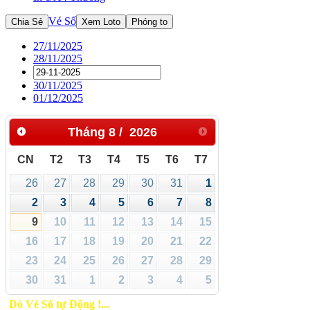
Vé Số
27/11
/2025
28/11
/2025
30/11
/2025
01/12
/2025
Tháng 8
/
2026
CN
T2
T3
T4
T5
T6
T7
26
27
28
29
30
31
1
2
3
4
5
6
7
8
9
10
11
12
13
14
15
16
17
18
19
20
21
22
23
24
25
26
27
28
29
30
31
1
2
3
4
5
Dò Vé Số tự Động !...