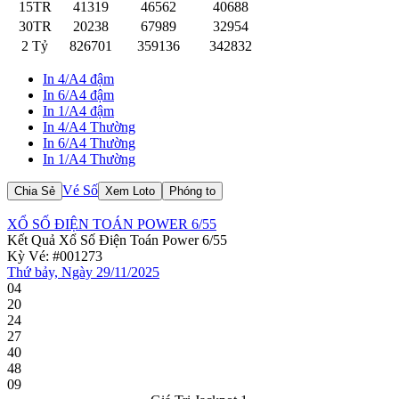
15TR
41319
46562
40688
30TR
20238
67989
32954
2 Tỷ
826701
359136
342832
In 4/A4 đậm
In 6/A4 đậm
In 1/A4 đậm
In 4/A4 Thường
In 6/A4 Thường
In 1/A4 Thường
Vé Số
XỔ SỐ ĐIỆN TOÁN POWER 6/55
Kết Quả Xổ Số Điện Toán Power 6/55
Kỳ Vé: #001273
Thứ bảy, Ngày 29/11/2025
04
20
24
27
40
48
09