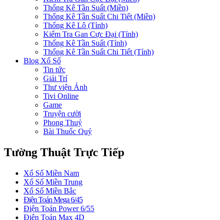
Thống Kê Tần Suất (Miền)
Thống Kê Tần Suất Chi Tiết (Miền)
Thống Kê Lô (Tỉnh)
Kiểm Tra Gan Cực Đại (Tỉnh)
Thống Kê Tần Suất (Tỉnh)
Thống Kê Tần Suất Chi Tiết (Tỉnh)
Blog Xổ Số
Tin tức
Giải Trí
Thư viện Ảnh
Tivi Online
Game
Truyện cười
Phong Thuỷ
Bài Thuốc Quý
Tường Thuật Trực Tiếp
Xổ Số Miền Nam
Xổ Số Miền Trung
Xổ Số Miền Bắc
Điện Toán Mega 6/45
Điện Toán Power 6/55
Điện Toán Max 4D