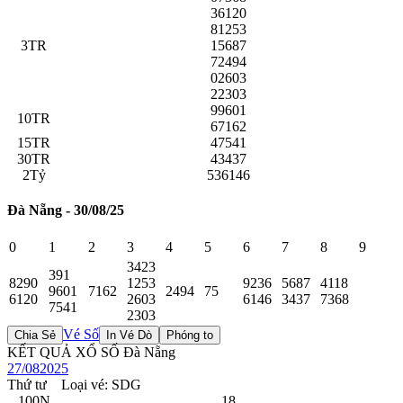
36120
81253
3TR
15687
72494
02603
22303
99601
10TR
67162
15TR
47541
30TR
43437
2Tỷ
536146
Đà Nẵng - 30/08/25
0
1
2
3
4
5
6
7
8
9
3423
391
8290
1253
9236
5687
4118
9601
7162
2494
75
6120
2603
6146
3437
7368
7541
2303
Vé Số
KẾT QUẢ XỔ SỐ Đà Nẵng
27/08
2025
Thứ tư
Loại vé: SDG
100N
18