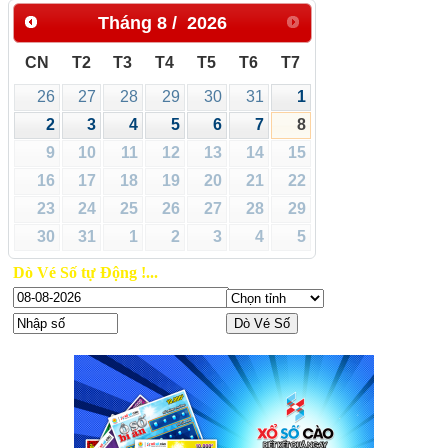
Tháng 8
/
2026
CN
T2
T3
T4
T5
T6
T7
26
27
28
29
30
31
1
2
3
4
5
6
7
8
9
10
11
12
13
14
15
16
17
18
19
20
21
22
23
24
25
26
27
28
29
30
31
1
2
3
4
5
Dò Vé Số tự Động !...