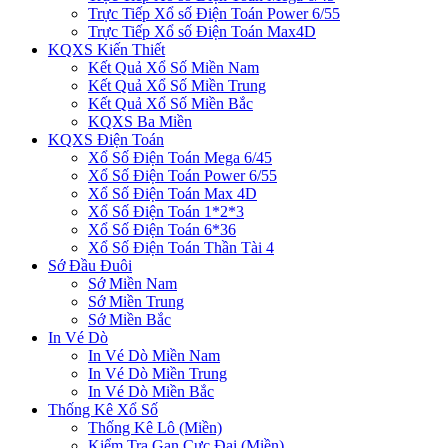
Trực Tiếp Xổ số Điện Toán Power 6/55
Trực Tiếp Xổ số Điện Toán Max4D
KQXS Kiến Thiết
Kết Quả Xổ Số Miền Nam
Kết Quả Xổ Số Miền Trung
Kết Quả Xổ Số Miền Bắc
KQXS Ba Miền
KQXS Điện Toán
Xổ Số Điện Toán Mega 6/45
Xổ Số Điện Toán Power 6/55
Xổ Số Điện Toán Max 4D
Xổ Số Điện Toán 1*2*3
Xổ Số Điện Toán 6*36
Xổ Số Điện Toán Thần Tài 4
Sớ Đầu Đuôi
Sớ Miền Nam
Sớ Miền Trung
Sớ Miền Bắc
In Vé Dò
In Vé Dò Miền Nam
In Vé Dò Miền Trung
In Vé Dò Miền Bắc
Thống Kê Xổ Số
Thống Kê Lô (Miền)
Kiểm Tra Gan Cực Đại (Miền)