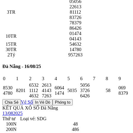
05056
22613
3TR
81112
83726
78379
86426
01474
10TR
04143
15TR
54632
30TR
14780
2Tỷ
957263
Đà Nẵng - 16/08/25
0
1
2
3
4
5
6
7
8
9
6532
2613
5056
8530
6064
069
8201
1112
4143
5035
3726
58
4780
1474
8379
4632
7263
6426
Vé Số
KẾT QUẢ XỔ SỐ Đà Nẵng
13/08
2025
Thứ tư
Loại vé: SDG
100N
48
200N
486