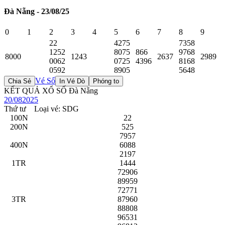
Đà Nẵng - 23/08/25
0
1
2
3
4
5
6
7
8
9
22
4275
7358
1252
8075
866
9768
8000
1243
2637
2989
0062
0725
4396
8168
0592
8905
5648
Vé Số
KẾT QUẢ XỔ SỐ Đà Nẵng
20/08
2025
Thứ tư
Loại vé: SDG
100N
22
200N
525
7957
400N
6088
2197
1TR
1444
72906
89959
72771
3TR
87960
88808
96531