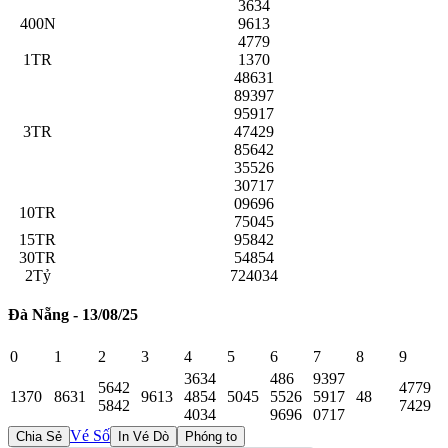
3634
400N
9613
4779
1TR
1370
48631
89397
95917
3TR
47429
85642
35526
30717
09696
10TR
75045
15TR
95842
30TR
54854
2Tỷ
724034
Đà Nẵng - 13/08/25
0
1
2
3
4
5
6
7
8
9
3634
486
9397
5642
4779
1370
8631
9613
4854
5045
5526
5917
48
5842
7429
4034
9696
0717
Vé Số