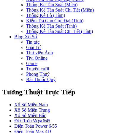
Thống Kê Tần Suất (Miền)
Thống Kê Tần Suất Chi Tiết (Miền)
Thống Kê Lô (Tỉnh)
Kiểm Tra Gan Cực Đại (Tỉnh)
Thống Kê Tần Suất (Tỉnh)
Thống Kê Tần Suất Chi Tiết (Tỉnh)
Blog Xổ Số
Tin tức
Giải Trí
Thư viện Ảnh
Tivi Online
Game
Truyện cười
Phong Thuỷ
Bài Thuốc Quý
Tường Thuật Trực Tiếp
Xổ Số Miền Nam
Xổ Số Miền Trung
Xổ Số Miền Bắc
Điện Toán Mega 6/45
Điện Toán Power 6/55
Điện Toán Max 4D