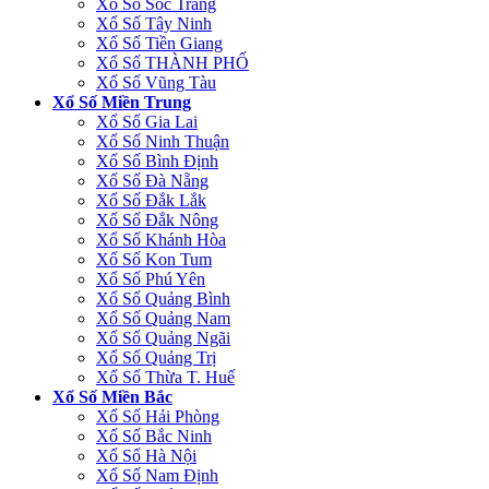
Xổ Số Sóc Trăng
Xổ Số Tây Ninh
Xổ Số Tiền Giang
Xổ Số THÀNH PHỐ
Xổ Số Vũng Tàu
Xổ Số Miền Trung
Xổ Số Gia Lai
Xổ Số Ninh Thuận
Xổ Số Bình Định
Xổ Số Đà Nẵng
Xổ Số Đắk Lắk
Xổ Số Đắk Nông
Xổ Số Khánh Hòa
Xổ Số Kon Tum
Xổ Số Phú Yên
Xổ Số Quảng Bình
Xổ Số Quảng Nam
Xổ Số Quảng Ngãi
Xổ Số Quảng Trị
Xổ Số Thừa T. Huế
Xổ Số Miền Bắc
Xổ Số Hải Phòng
Xổ Số Bắc Ninh
Xổ Số Hà Nội
Xổ Số Nam Định