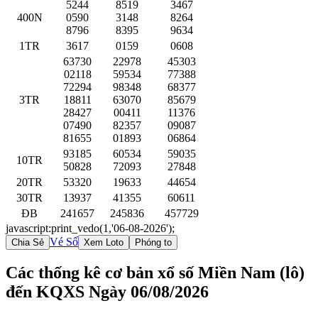
5244
8519
3467
400N
0590
3148
8264
8796
8395
9634
1TR
3617
0159
0608
63730
22978
45303
02118
59534
77388
72294
98348
68377
3TR
18811
63070
85679
28427
00411
11376
07490
82357
09087
81655
01893
06864
93185
60534
59035
10TR
50828
72093
27848
20TR
53320
19633
44654
30TR
13937
41355
60611
ĐB
241657
245836
457729
javascript:print_vedo(1,'06-08-2026');
Vé Số
Các thống kê cơ bản xổ số Miền Nam (lô)
đến KQXS Ngày 06/08/2026