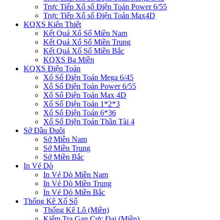
Trực Tiếp Xổ số Điện Toán Power 6/55
Trực Tiếp Xổ số Điện Toán Max4D
KQXS Kiến Thiết
Kết Quả Xổ Số Miền Nam
Kết Quả Xổ Số Miền Trung
Kết Quả Xổ Số Miền Bắc
KQXS Ba Miền
KQXS Điện Toán
Xổ Số Điện Toán Mega 6/45
Xổ Số Điện Toán Power 6/55
Xổ Số Điện Toán Max 4D
Xổ Số Điện Toán 1*2*3
Xổ Số Điện Toán 6*36
Xổ Số Điện Toán Thần Tài 4
Sớ Đầu Đuôi
Sớ Miền Nam
Sớ Miền Trung
Sớ Miền Bắc
In Vé Dò
In Vé Dò Miền Nam
In Vé Dò Miền Trung
In Vé Dò Miền Bắc
Thống Kê Xổ Số
Thống Kê Lô (Miền)
Kiểm Tra Gan Cực Đại (Miền)