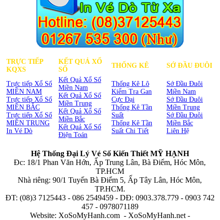
TRỰC TIẾP
KẾT QUẢ XỔ
THỐNG KÊ
SỚ ĐẦU ĐUÔI
KQXS
SỐ
Kết Quả Xổ Số
Trực tiếp Xổ Số
Thống Kê Lô
Sớ Đầu Đuôi
Miền Nam
MIỀN NAM
Kiểm Tra Gan
Miền Nam
Kết Quả Xổ Số
Trực tiếp Xổ Số
Cực Đại
Sớ Đầu Đuôi
Miền Trung
MIỀN BẮC
Thống Kê Tần
Miền Trung
Kết Quả Xổ Số
Trực tiếp Xổ Số
Suất
Sớ Đầu Đuôi
Miền Bắc
MIỀN TRUNG
Thống Kê Tần
Miền Bắc
Kết Quả Xổ Số
In Vé Dò
Suất Chi Tiết
Liên Hệ
Điện Toán
Hệ Thống Đại Lý Vé Số Kiến Thiết MỸ HẠNH
Đc: 18/1 Phan Văn Hớn, Ấp Trung Lân, Bà Điểm, Hóc Môn,
TP.HCM
Nhà riêng: 90/1 Tuyến Bà Điểm 5, Ấp Tây Lân, Hóc Môn,
TP.HCM.
ĐT: (08)3 7125443 - 086 2549459 - DĐ: 0903.378.779 - 0903 742
457 - 0978071189
Website: XoSoMyHanh.com - XoSoMyHanh.net -