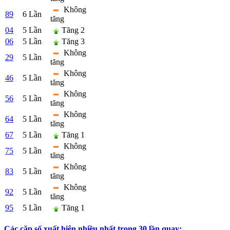
Không
89
6 Lần
tăng
04
5 Lần
Tăng 2
06
5 Lần
Tăng 3
Không
29
5 Lần
tăng
Không
46
5 Lần
tăng
Không
56
5 Lần
tăng
Không
64
5 Lần
tăng
67
5 Lần
Tăng 1
Không
75
5 Lần
tăng
Không
83
5 Lần
tăng
Không
92
5 Lần
tăng
95
5 Lần
Tăng 1
Các cặp số xuất hiện nhiều nhất trong 30 lần quay: