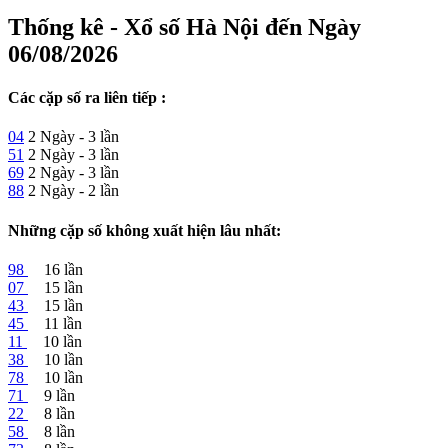
Thống kê - Xổ số Hà Nội đến Ngày
06/08/2026
Các cặp số ra liên tiếp :
04
2 Ngày - 3 lần
51
2 Ngày - 3 lần
69
2 Ngày - 3 lần
88
2 Ngày - 2 lần
Những cặp số không xuất hiện lâu nhất:
98
16 lần
07
15 lần
43
15 lần
45
11 lần
11
10 lần
38
10 lần
78
10 lần
71
9 lần
22
8 lần
58
8 lần