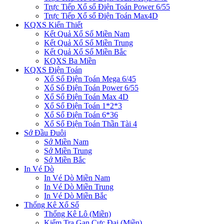
Trực Tiếp Xổ số Điện Toán Power 6/55
Trực Tiếp Xổ số Điện Toán Max4D
KQXS Kiến Thiết
Kết Quả Xổ Số Miền Nam
Kết Quả Xổ Số Miền Trung
Kết Quả Xổ Số Miền Bắc
KQXS Ba Miền
KQXS Điện Toán
Xổ Số Điện Toán Mega 6/45
Xổ Số Điện Toán Power 6/55
Xổ Số Điện Toán Max 4D
Xổ Số Điện Toán 1*2*3
Xổ Số Điện Toán 6*36
Xổ Số Điện Toán Thần Tài 4
Sớ Đầu Đuôi
Sớ Miền Nam
Sớ Miền Trung
Sớ Miền Bắc
In Vé Dò
In Vé Dò Miền Nam
In Vé Dò Miền Trung
In Vé Dò Miền Bắc
Thống Kê Xổ Số
Thống Kê Lô (Miền)
Kiểm Tra Gan Cực Đại (Miền)