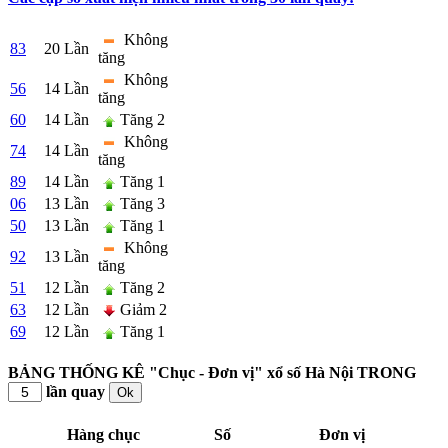
Không
83
20 Lần
tăng
Không
56
14 Lần
tăng
60
14 Lần
Tăng 2
Không
74
14 Lần
tăng
89
14 Lần
Tăng 1
06
13 Lần
Tăng 3
50
13 Lần
Tăng 1
Không
92
13 Lần
tăng
51
12 Lần
Tăng 2
63
12 Lần
Giảm 2
69
12 Lần
Tăng 1
BẢNG THỐNG KÊ "Chục - Đơn vị" xổ số Hà Nội TRONG
lần quay
Hàng chục
Số
Đơn vị