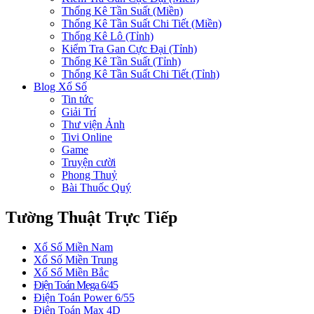
Thống Kê Tần Suất (Miền)
Thống Kê Tần Suất Chi Tiết (Miền)
Thống Kê Lô (Tỉnh)
Kiểm Tra Gan Cực Đại (Tỉnh)
Thống Kê Tần Suất (Tỉnh)
Thống Kê Tần Suất Chi Tiết (Tỉnh)
Blog Xổ Số
Tin tức
Giải Trí
Thư viện Ảnh
Tivi Online
Game
Truyện cười
Phong Thuỷ
Bài Thuốc Quý
Tường Thuật Trực Tiếp
Xổ Số Miền Nam
Xổ Số Miền Trung
Xổ Số Miền Bắc
Điện Toán Mega 6/45
Điện Toán Power 6/55
Điện Toán Max 4D