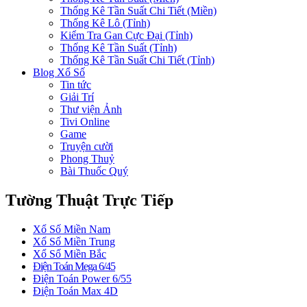
Thống Kê Tần Suất Chi Tiết (Miền)
Thống Kê Lô (Tỉnh)
Kiểm Tra Gan Cực Đại (Tỉnh)
Thống Kê Tần Suất (Tỉnh)
Thống Kê Tần Suất Chi Tiết (Tỉnh)
Blog Xổ Số
Tin tức
Giải Trí
Thư viện Ảnh
Tivi Online
Game
Truyện cười
Phong Thuỷ
Bài Thuốc Quý
Tường Thuật Trực Tiếp
Xổ Số Miền Nam
Xổ Số Miền Trung
Xổ Số Miền Bắc
Điện Toán Mega 6/45
Điện Toán Power 6/55
Điện Toán Max 4D