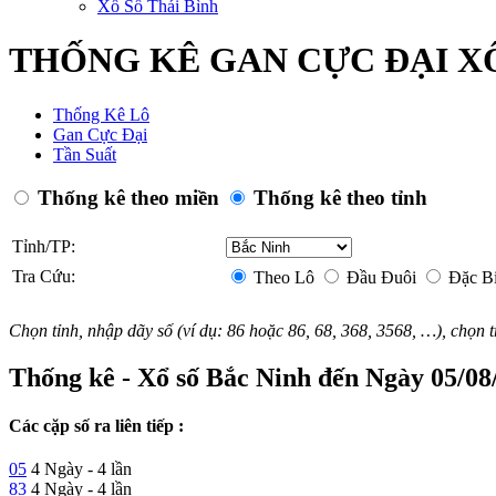
Xổ Số Thái Bình
THỐNG KÊ GAN CỰC ĐẠI XỔ 
Thống Kê Lô
Gan Cực Đại
Tần Suất
Thống kê theo miền
Thống kê theo tỉnh
Tỉnh/TP:
Tra Cứu:
Theo Lô
Đầu Đuôi
Đặc Bi
Chọn tỉnh, nhập dãy số (ví dụ: 86 hoặc 86, 68, 368, 3568, …), chọn t
Thống kê - Xổ số Bắc Ninh đến Ngày 05/08
Các cặp số ra liên tiếp :
05
4 Ngày - 4 lần
83
4 Ngày - 4 lần