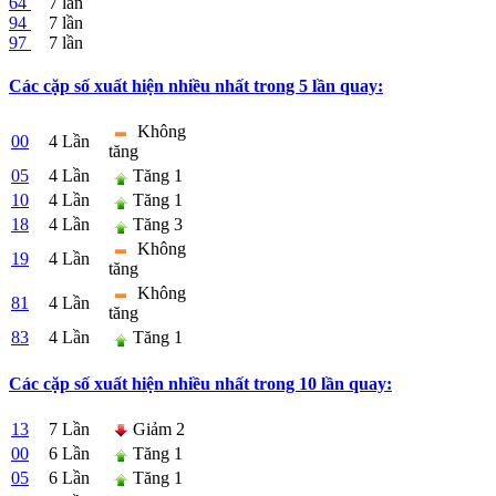
64
7 lần
94
7 lần
97
7 lần
Các cặp số xuất hiện nhiều nhất trong 5 lần quay:
Không
00
4 Lần
tăng
05
4 Lần
Tăng 1
10
4 Lần
Tăng 1
18
4 Lần
Tăng 3
Không
19
4 Lần
tăng
Không
81
4 Lần
tăng
83
4 Lần
Tăng 1
Các cặp số xuất hiện nhiều nhất trong 10 lần quay:
13
7 Lần
Giảm 2
00
6 Lần
Tăng 1
05
6 Lần
Tăng 1