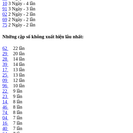
10
3 Ngày - 4 lần
91
3 Ngày - 3 lần
02
2 Ngày - 2 lần
69
2 Ngày - 2 lần
75
2 Ngày - 2 lần
Những cặp số không xuất hiện lâu nhất:
62
22 lần
29
20 lần
28
14 lần
39
14 lần
17
13 lần
25
13 lần
09
12 lần
96
10 lần
22
9 lần
23
9 lần
14
8 lần
46
8 lần
74
8 lần
04
7 lần
16
7 lần
40
7 lần