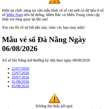
Hiện tại chức năng tra cứu mẫu hình vé số chỉ mới có dữ liệu ở xổ
số
Miền Nam
trên hệ thống, Miền Bắc và Miền Trung chưa cập
nhật vui lòng quay lại lần sau!
Xin cáo lỗi về sự bất tiện này, chúc các bạn may mắn!
Mẫu vé số Đà Nẵng Ngày
06/08/2026
Xổ số Đà Nẵng mở thưởng kỳ tiếp theo ngày 08/08/2026
22/07
/2026
25/07
/2026
29/07
/2026
01/08
/2026
05/08
/2026
Không tìm thấy kết quả: