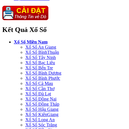
Kết Quả Xổ Số
Xổ Số Miền Nam
Xổ Số An Giang
Xổ Số BìnhThuận
Xổ Số Tây Ninh
Xổ Số Bạc Liêu
Xổ Số Bến Tre
Xổ Số Bình Dương
Xổ Số Bình Phước
Xổ Số Cà Mau
Xổ Số Cần Thơ
Xổ Số Đà Lạt
Xổ Số Đồng Nai
Xổ Số Đồng Tháp
Xổ Số Hậu Giang
Xổ Số KiênGiang
Xổ Số Long An
Xổ Số Sóc Trăng