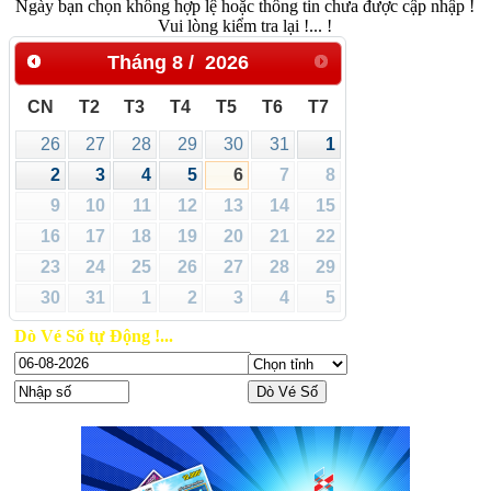
Ngày bạn chọn không hợp lệ hoặc thông tin chưa được cập nhập !
Vui lòng kiểm tra lại !... !
Tháng 8
/
2026
CN
T2
T3
T4
T5
T6
T7
26
27
28
29
30
31
1
2
3
4
5
6
7
8
9
10
11
12
13
14
15
16
17
18
19
20
21
22
23
24
25
26
27
28
29
30
31
1
2
3
4
5
Dò Vé Số tự Động !...