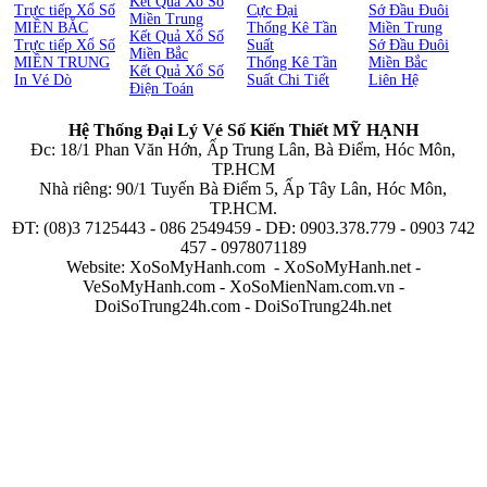
Kết Quả Xổ Số
Trực tiếp Xổ Số
Cực Đại
Sớ Đầu Đuôi
Miền Trung
MIỀN BẮC
Thống Kê Tần
Miền Trung
Kết Quả Xổ Số
Trực tiếp Xổ Số
Suất
Sớ Đầu Đuôi
Miền Bắc
MIỀN TRUNG
Thống Kê Tần
Miền Bắc
Kết Quả Xổ Số
In Vé Dò
Suất Chi Tiết
Liên Hệ
Điện Toán
Hệ Thống Đại Lý Vé Số Kiến Thiết MỸ HẠNH
Đc: 18/1 Phan Văn Hớn, Ấp Trung Lân, Bà Điểm, Hóc Môn,
TP.HCM
Nhà riêng: 90/1 Tuyến Bà Điểm 5, Ấp Tây Lân, Hóc Môn,
TP.HCM.
ĐT: (08)3 7125443 - 086 2549459 - DĐ: 0903.378.779 - 0903 742
457 - 0978071189
Website: XoSoMyHanh.com - XoSoMyHanh.net -
VeSoMyHanh.com - XoSoMienNam.com.vn -
DoiSoTrung24h.com - DoiSoTrung24h.net