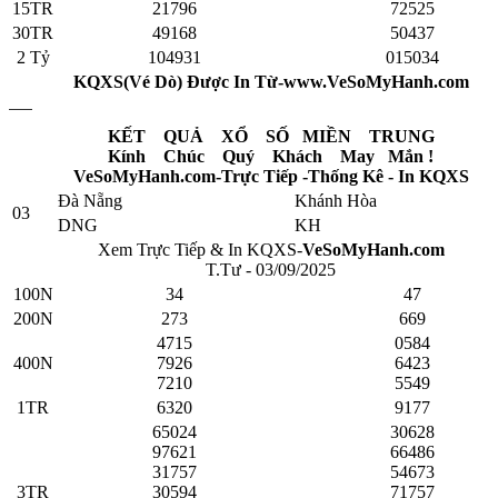
15TR
21796
72525
30TR
49168
50437
2 Tỷ
104931
015034
KQXS(Vé Dò) Được In Từ-www.VeSoMyHanh.com
KẾT QUẢ XỔ SỐ MIỀN TRUNG
Kính Chúc Quý Khách May Mắn !
VeSoMyHanh.com-Trực Tiếp -Thống Kê - In KQXS
Đà Nẵng
Khánh Hòa
03
DNG
KH
Xem Trực Tiếp & In KQXS-
VeSoMyHanh.com
T.Tư - 03/09/2025
100N
34
47
200N
273
669
4715
0584
400N
7926
6423
7210
5549
1TR
6320
9177
65024
30628
97621
66486
31757
54673
3TR
30594
71757