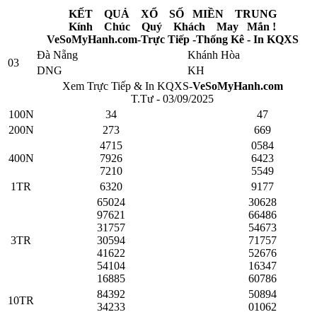
KẾT QUẢ XỔ SỐ MIỀN TRUNG
Kính Chúc Quý Khách May Mắn !
VeSoMyHanh.com-Trực Tiếp -Thống Kê - In KQXS
Đà Nẵng
Khánh Hòa
03
DNG
KH
Xem Trực Tiếp & In KQXS-
VeSoMyHanh.com
T.Tư - 03/09/2025
100N
34
47
200N
273
669
4715
0584
400N
7926
6423
7210
5549
1TR
6320
9177
65024
30628
97621
66486
31757
54673
3TR
30594
71757
41622
52676
54104
16347
16885
60786
84392
50894
10TR
34233
01062