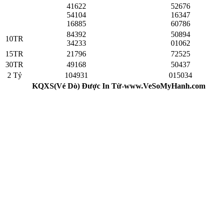
41622
52676
54104
16347
16885
60786
84392
50894
10TR
34233
01062
15TR
21796
72525
30TR
49168
50437
2 Tỷ
104931
015034
KQXS(Vé Dò) Được In Từ-www.VeSoMyHanh.com