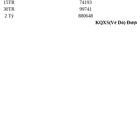
15TR
74193
30TR
99741
2 Tỷ
880648
KQXS(Vé Dò) Đượ