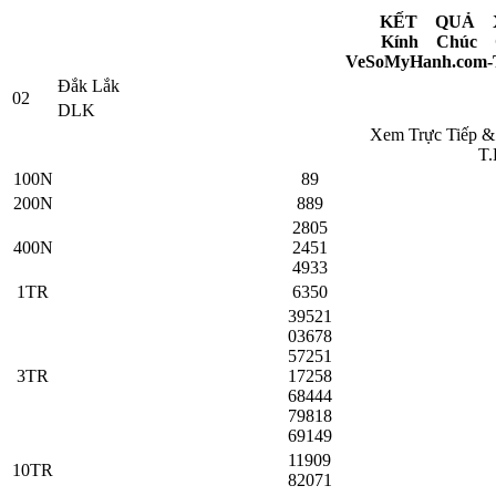
KẾT QUẢ 
Kính Chúc 
VeSoMyHanh.com-Tr
Đắk Lắk
02
DLK
Xem Trực Tiếp 
T.
100N
89
200N
889
2805
400N
2451
4933
1TR
6350
39521
03678
57251
3TR
17258
68444
79818
69149
11909
10TR
82071