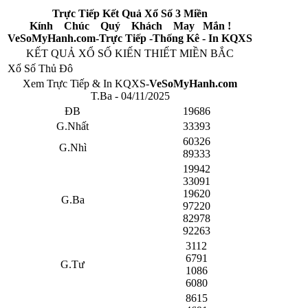
Trực Tiếp Kết Quả Xổ Số 3 Miền
Kính Chúc Quý Khách May Mắn !
VeSoMyHanh.com-Trực Tiếp -Thống Kê - In KQXS
KẾT QUẢ XỔ SỐ KIẾN THIẾT MIỀN BẮC
Xổ Số Thủ Đô
Xem Trực Tiếp & In KQXS-
VeSoMyHanh.com
T.Ba - 04/11/2025
ĐB
19686
G.Nhất
33393
60326
G.Nhì
89333
19942
33091
19620
G.Ba
97220
82978
92263
3112
6791
G.Tư
1086
6080
8615