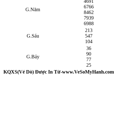
4691
6766
G.Năm
8462
7939
6988
213
G.Sáu
547
104
36
90
G.Bảy
77
25
KQXS(Vé Dò) Được In Từ-www.VeSoMyHanh.com