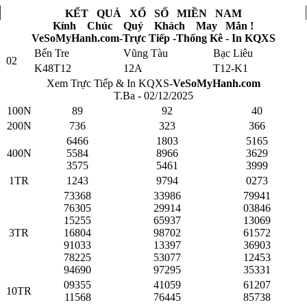
KẾT QUẢ XỔ SỐ MIỀN NAM
Kính Chúc Quý Khách May Mắn !
VeSoMyHanh.com-Trực Tiếp -Thống Kê - In KQXS
Bến Tre
Vũng Tàu
Bạc Liêu
02
K48T12
12A
T12-K1
Xem Trực Tiếp & In KQXS-
VeSoMyHanh.com
T.Ba - 02/12/2025
100N
89
92
40
200N
736
323
366
6466
1803
5165
400N
5584
8966
3629
3575
5461
3999
1TR
1243
9794
0273
73368
33986
79941
76305
29914
03846
15255
65937
13069
3TR
16804
98702
61572
91033
13397
36903
78225
53077
12453
94690
97295
35331
09355
41059
61207
10TR
11568
76445
85738