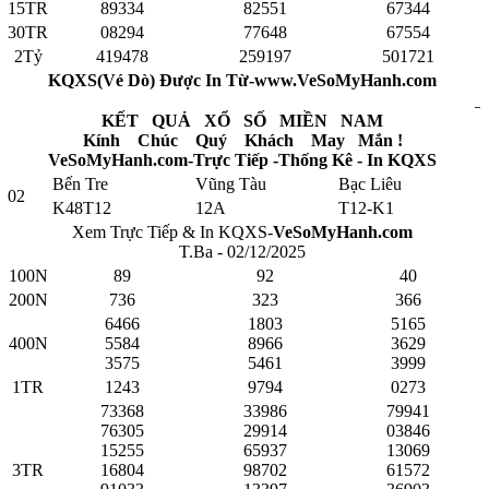
15TR
89334
82551
67344
30TR
08294
77648
67554
2Tỷ
419478
259197
501721
KQXS(Vé Dò) Được In Từ-www.VeSoMyHanh.com
KẾT QUẢ XỔ SỐ MIỀN NAM
Kính Chúc Quý Khách May Mắn !
VeSoMyHanh.com-Trực Tiếp -Thống Kê - In KQXS
Bến Tre
Vũng Tàu
Bạc Liêu
02
K48T12
12A
T12-K1
Xem Trực Tiếp & In KQXS-
VeSoMyHanh.com
T.Ba - 02/12/2025
100N
89
92
40
200N
736
323
366
6466
1803
5165
400N
5584
8966
3629
3575
5461
3999
1TR
1243
9794
0273
73368
33986
79941
76305
29914
03846
15255
65937
13069
3TR
16804
98702
61572