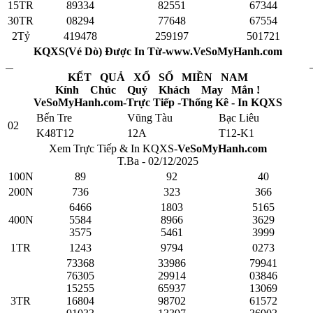
15TR
89334
82551
67344
30TR
08294
77648
67554
2Tỷ
419478
259197
501721
KQXS(Vé Dò) Được In Từ-www.VeSoMyHanh.com
KẾT QUẢ XỔ SỐ MIỀN NAM
Kính Chúc Quý Khách May Mắn !
VeSoMyHanh.com-Trực Tiếp -Thống Kê - In KQXS
Bến Tre
Vũng Tàu
Bạc Liêu
02
K48T12
12A
T12-K1
Xem Trực Tiếp & In KQXS-
VeSoMyHanh.com
T.Ba - 02/12/2025
100N
89
92
40
200N
736
323
366
6466
1803
5165
400N
5584
8966
3629
3575
5461
3999
1TR
1243
9794
0273
73368
33986
79941
76305
29914
03846
15255
65937
13069
3TR
16804
98702
61572