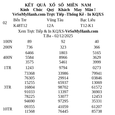
KẾT QUẢ XỔ SỐ MIỀN NAM
Kính Chúc Quý Khách May Mắn !
VeSoMyHanh.com-Trực Tiếp -Thống Kê - In KQXS
Bến Tre
Vũng Tàu
Bạc Liêu
02
K48T12
12A
T12-K1
Xem Trực Tiếp & In KQXS-
VeSoMyHanh.com
T.Ba - 02/12/2025
100N
89
92
40
200N
736
323
366
6466
1803
5165
400N
5584
8966
3629
3575
5461
3999
1TR
1243
9794
0273
73368
33986
79941
76305
29914
03846
15255
65937
13069
3TR
16804
98702
61572
91033
13397
36903
78225
53077
12453
94690
97295
35331
09355
41059
61207
10TR
11568
76445
85738