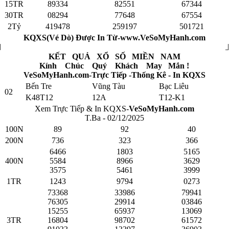
15TR
89334
82551
67344
30TR
08294
77648
67554
2Tỷ
419478
259197
501721
KQXS(Vé Dò) Được In Từ-www.VeSoMyHanh.com
KẾT QUẢ XỔ SỐ MIỀN NAM
Kính Chúc Quý Khách May Mắn !
VeSoMyHanh.com-Trực Tiếp -Thống Kê - In KQXS
Bến Tre
Vũng Tàu
Bạc Liêu
02
K48T12
12A
T12-K1
Xem Trực Tiếp & In KQXS-
VeSoMyHanh.com
T.Ba - 02/12/2025
100N
89
92
40
200N
736
323
366
6466
1803
5165
400N
5584
8966
3629
3575
5461
3999
1TR
1243
9794
0273
73368
33986
79941
76305
29914
03846
15255
65937
13069
3TR
16804
98702
61572