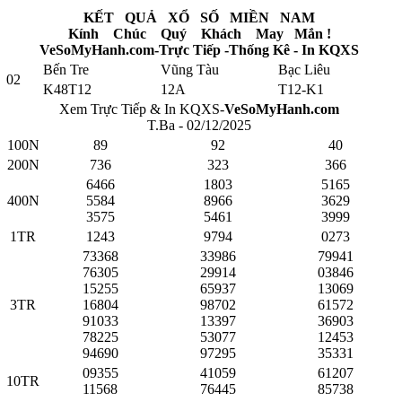
KẾT QUẢ XỔ SỐ MIỀN NAM
Kính Chúc Quý Khách May Mắn !
VeSoMyHanh.com-Trực Tiếp -Thống Kê - In KQXS
Bến Tre
Vũng Tàu
Bạc Liêu
02
K48T12
12A
T12-K1
Xem Trực Tiếp & In KQXS-
VeSoMyHanh.com
T.Ba - 02/12/2025
100N
89
92
40
200N
736
323
366
6466
1803
5165
400N
5584
8966
3629
3575
5461
3999
1TR
1243
9794
0273
73368
33986
79941
76305
29914
03846
15255
65937
13069
3TR
16804
98702
61572
91033
13397
36903
78225
53077
12453
94690
97295
35331
09355
41059
61207
10TR
11568
76445
85738