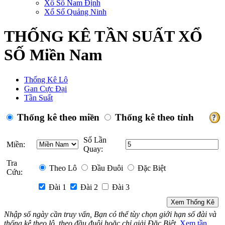
Xổ Số Nam Định
Xổ Số Quảng Ninh
THỐNG KÊ TẦN SUẤT XỔ
SỐ Miền Nam
Thống Kê Lô
Gan Cực Đại
Tần Suất
Thống kê theo miền
Thống kê theo tỉnh
Số Lần
Miền:
Quay:
Tra
Theo Lô
Đầu Đuôi
Đặc Biệt
Cứu:
Đài 1
Đài 2
Đài 3
Nhập số ngày cần truy vấn, Bạn có thể tùy chọn giới hạn số đài và
thống kê theo lô, theo đầu đuôi hoặc chỉ giải Đặc Biệt.
Xem tần