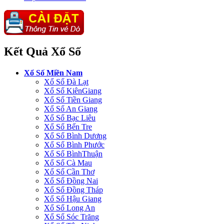
Kết Quả Xổ Số
Xổ Số Miền Nam
Xổ Số Đà Lạt
Xổ Số KiênGiang
Xổ Số Tiền Giang
Xổ Số An Giang
Xổ Số Bạc Liêu
Xổ Số Bến Tre
Xổ Số Bình Dương
Xổ Số Bình Phước
Xổ Số BìnhThuận
Xổ Số Cà Mau
Xổ Số Cần Thơ
Xổ Số Đồng Nai
Xổ Số Đồng Tháp
Xổ Số Hậu Giang
Xổ Số Long An
Xổ Số Sóc Trăng