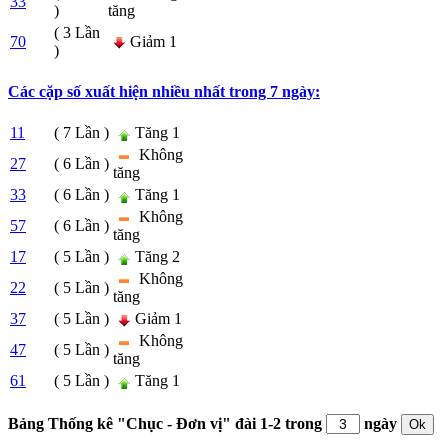
33
)
tăng
( 3 Lần
70
Giảm 1
)
Các cặp số xuất hiện nhiều nhất trong 7 ngày:
11
( 7 Lần )
Tăng 1
Không
27
( 6 Lần )
tăng
33
( 6 Lần )
Tăng 1
Không
57
( 6 Lần )
tăng
17
( 5 Lần )
Tăng 2
Không
22
( 5 Lần )
tăng
37
( 5 Lần )
Giảm 1
Không
47
( 5 Lần )
tăng
61
( 5 Lần )
Tăng 1
Bảng Thống kê "Chục - Đơn vị" đài 1-2 trong
ngày