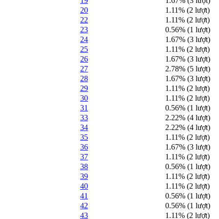
19
1.67% (3 lượt)
20
1.11% (2 lượt)
22
1.11% (2 lượt)
23
0.56% (1 lượt)
24
1.67% (3 lượt)
25
1.11% (2 lượt)
26
1.67% (3 lượt)
27
2.78% (5 lượt)
28
1.67% (3 lượt)
29
1.11% (2 lượt)
30
1.11% (2 lượt)
31
0.56% (1 lượt)
33
2.22% (4 lượt)
34
2.22% (4 lượt)
35
1.11% (2 lượt)
36
1.67% (3 lượt)
37
1.11% (2 lượt)
38
0.56% (1 lượt)
39
1.11% (2 lượt)
40
1.11% (2 lượt)
41
0.56% (1 lượt)
42
0.56% (1 lượt)
43
1.11% (2 lượt)