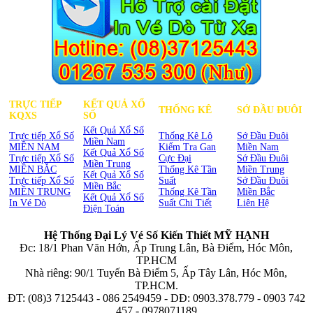
TRỰC TIẾP
KẾT QUẢ XỔ
THỐNG KÊ
SỚ ĐẦU ĐUÔI
KQXS
SỐ
Kết Quả Xổ Số
Trực tiếp Xổ Số
Thống Kê Lô
Sớ Đầu Đuôi
Miền Nam
MIỀN NAM
Kiểm Tra Gan
Miền Nam
Kết Quả Xổ Số
Trực tiếp Xổ Số
Cực Đại
Sớ Đầu Đuôi
Miền Trung
MIỀN BẮC
Thống Kê Tần
Miền Trung
Kết Quả Xổ Số
Trực tiếp Xổ Số
Suất
Sớ Đầu Đuôi
Miền Bắc
MIỀN TRUNG
Thống Kê Tần
Miền Bắc
Kết Quả Xổ Số
In Vé Dò
Suất Chi Tiết
Liên Hệ
Điện Toán
Hệ Thống Đại Lý Vé Số Kiến Thiết MỸ HẠNH
Đc: 18/1 Phan Văn Hớn, Ấp Trung Lân, Bà Điểm, Hóc Môn,
TP.HCM
Nhà riêng: 90/1 Tuyến Bà Điểm 5, Ấp Tây Lân, Hóc Môn,
TP.HCM.
ĐT: (08)3 7125443 - 086 2549459 - DĐ: 0903.378.779 - 0903 742
457 - 0978071189