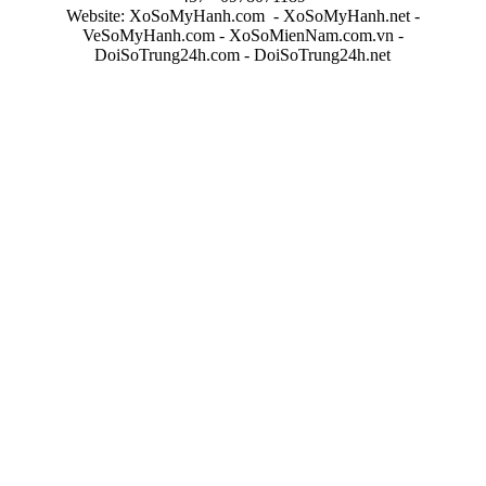
Website: XoSoMyHanh.com - XoSoMyHanh.net -
VeSoMyHanh.com - XoSoMienNam.com.vn -
DoiSoTrung24h.com - DoiSoTrung24h.net