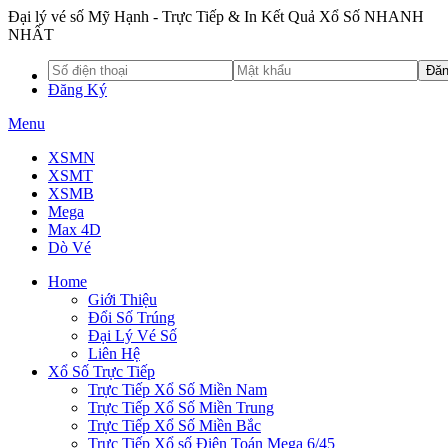
Đại lý vé số Mỹ Hạnh - Trực Tiếp & In Kết Quả Xổ Số NHANH
NHẤT
Đăng Ký
Menu
XSMN
XSMT
XSMB
Mega
Max 4D
Dò Vé
Home
Giới Thiệu
Đổi Số Trúng
Đại Lý Vé Số
Liên Hệ
Xổ Số Trực Tiếp
Trực Tiếp Xổ Số Miền Nam
Trực Tiếp Xổ Số Miền Trung
Trực Tiếp Xổ Số Miền Bắc
Trực Tiếp Xổ số Điện Toán Mega 6/45