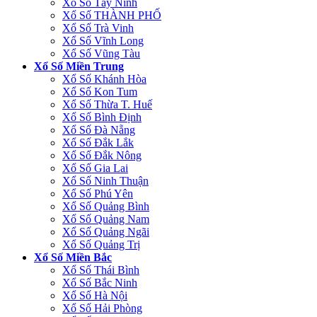
Xổ Số Tây Ninh
Xổ Số THÀNH PHỐ
Xổ Số Trà Vinh
Xổ Số Vĩnh Long
Xổ Số Vũng Tàu
Xổ Số Miền Trung
Xổ Số Khánh Hòa
Xổ Số Kon Tum
Xổ Số Thừa T. Huế
Xổ Số Bình Định
Xổ Số Đà Nẵng
Xổ Số Đắk Lắk
Xổ Số Đắk Nông
Xổ Số Gia Lai
Xổ Số Ninh Thuận
Xổ Số Phú Yên
Xổ Số Quảng Bình
Xổ Số Quảng Nam
Xổ Số Quảng Ngãi
Xổ Số Quảng Trị
Xổ Số Miền Bắc
Xổ Số Thái Bình
Xổ Số Bắc Ninh
Xổ Số Hà Nội
Xổ Số Hải Phòng