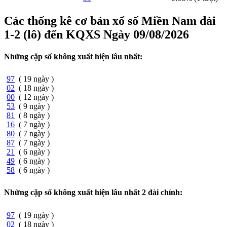
Các thống kê cơ bản xổ số Miền Nam đài
1-2 (lô) đến KQXS Ngày 09/08/2026
Những cặp số không xuất hiện lâu nhất:
97
( 19 ngày )
02
( 18 ngày )
00
( 12 ngày )
53
( 9 ngày )
81
( 8 ngày )
16
( 7 ngày )
80
( 7 ngày )
87
( 7 ngày )
21
( 6 ngày )
49
( 6 ngày )
58
( 6 ngày )
Những cặp số không xuất hiện lâu nhất 2 đài chính:
97
( 19 ngày )
02
( 18 ngày )