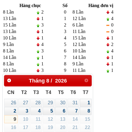
Hàng chục
Số
Hàng đơn vị
8 Lần
2
0
8 Lần
4
13 Lần
1
1
12 Lần
4
15 Lần
3
2
6 Lần
0
13 Lần
1
3
11 Lần
0
10 Lần
1
4
15 Lần
1
9 Lần
4
5
12 Lần
2
8 Lần
3
6
10 Lần
4
14 Lần
1
7
14 Lần
1
8 Lần
1
8
9 Lần
1
10 Lần
3
9
11 Lần
1
Tháng 8
/
2026
CN
T2
T3
T4
T5
T6
T7
26
27
28
29
30
31
1
2
3
4
5
6
7
8
9
10
11
12
13
14
15
16
17
18
19
20
21
22