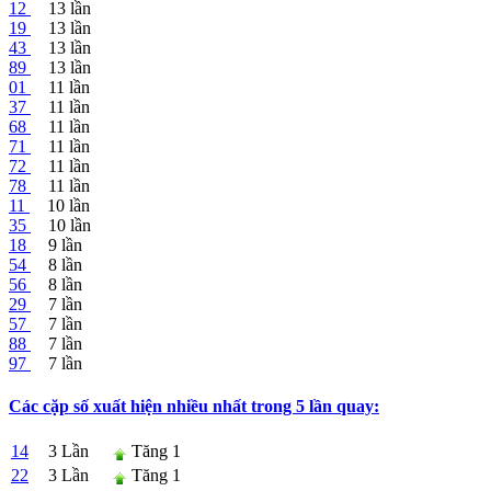
12
13 lần
19
13 lần
43
13 lần
89
13 lần
01
11 lần
37
11 lần
68
11 lần
71
11 lần
72
11 lần
78
11 lần
11
10 lần
35
10 lần
18
9 lần
54
8 lần
56
8 lần
29
7 lần
57
7 lần
88
7 lần
97
7 lần
Các cặp số xuất hiện nhiều nhất trong 5 lần quay:
14
3 Lần
Tăng 1
22
3 Lần
Tăng 1