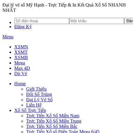
Đại lý vé số Mỹ Hạnh - Trực Tiếp & In Kết Quả Xổ Số NHANH
NHẤT
Đăng Ký
Menu
XSMN
XSMT
XSMB
Mega
Max 4D
Dò Vé
Home
Giới Thiệu
Đổi Số Trúng
Đại Lý Vé Số
Liên Hệ
Xổ Số Trực Tiếp
Trực Tiếp Xổ Số Miền Nam
Trực Tiếp Xổ Số Miền Trung
Trực Tiếp Xổ Số Miền Bắc
Trực Tiếp Xổ số Điện Toán Mega 6/45