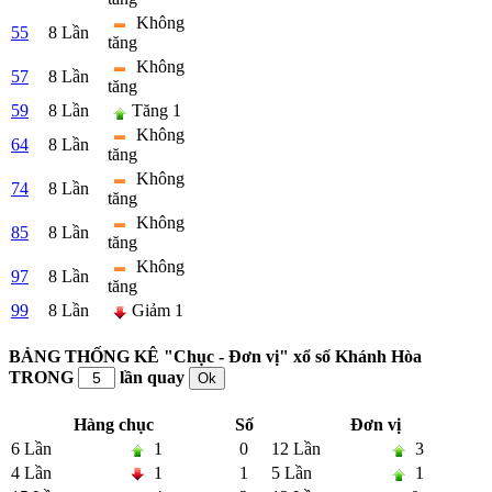
Không
55
8 Lần
tăng
Không
57
8 Lần
tăng
59
8 Lần
Tăng 1
Không
64
8 Lần
tăng
Không
74
8 Lần
tăng
Không
85
8 Lần
tăng
Không
97
8 Lần
tăng
99
8 Lần
Giảm 1
BẢNG THỐNG KÊ "Chục - Đơn vị" xổ số Khánh Hòa
TRONG
lần quay
Hàng chục
Số
Đơn vị
6 Lần
1
0
12 Lần
3
4 Lần
1
1
5 Lần
1