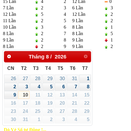
15 Lần
4
2
12 Lần
0
7 Lần
2
3
6 Lần
3
12 Lần
5
4
12 Lần
2
11 Lần
2
5
9 Lần
2
10 Lần
3
6
8 Lần
1
8 Lần
2
7
8 Lần
5
9 Lần
2
8
9 Lần
1
8 Lần
2
9
9 Lần
2
Tháng 8
/
2026
CN
T2
T3
T4
T5
T6
T7
26
27
28
29
30
31
1
2
3
4
5
6
7
8
9
10
11
12
13
14
15
16
17
18
19
20
21
22
23
24
25
26
27
28
29
30
31
1
2
3
4
5
Dò Vé Số tự Động !...