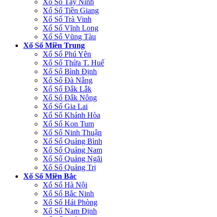
Xổ Số Tây Ninh
Xổ Số Tiền Giang
Xổ Số Trà Vinh
Xổ Số Vĩnh Long
Xổ Số Vũng Tàu
Xổ Số Miền Trung
Xổ Số Phú Yên
Xổ Số Thừa T. Huế
Xổ Số Bình Định
Xổ Số Đà Nẵng
Xổ Số Đắk Lắk
Xổ Số Đắk Nông
Xổ Số Gia Lai
Xổ Số Khánh Hòa
Xổ Số Kon Tum
Xổ Số Ninh Thuận
Xổ Số Quảng Bình
Xổ Số Quảng Nam
Xổ Số Quảng Ngãi
Xổ Số Quảng Trị
Xổ Số Miền Bắc
Xổ Số Hà Nội
Xổ Số Bắc Ninh
Xổ Số Hải Phòng
Xổ Số Nam Định