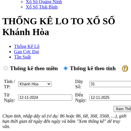
Xổ Số Quảng Ninh
Xổ Số Thái Bình
THỐNG KÊ LO TO XỔ SỐ
Khánh Hòa
Thống Kê Lô
Gan Cực Đại
Tần Suất
Thống kê theo miền
Thống kê theo tỉnh
Tỉnh /
Dãy
TP:
Số:
Từ
Đến
Ngày:
Ngày:
Chọn tỉnh, nhập dãy số (ví dụ: 86 hoặc 86, 68, 368, 3568, …), giới
hạn thời gian từ ngày đến ngày và bấm "Xem thống kê" để truy
vấn.