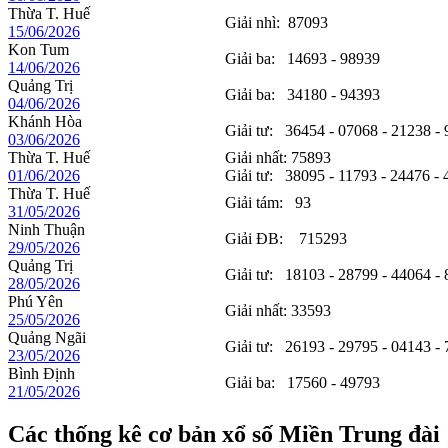
Thừa T. Huế
Giải nhì: 870
93
15/06/2026
Kon Tum
Giải ba: 146
93
- 98939
14/06/2026
Quảng Trị
Giải ba: 34180 - 943
93
04/06/2026
Khánh Hòa
Giải tư: 36454 - 07068 - 21238 - 
03/06/2026
Thừa T. Huế
Giải nhất: 758
93
01/06/2026
Giải tư: 38095 - 117
93
- 24476 - 
Thừa T. Huế
Giải tám:
93
31/05/2026
Ninh Thuận
Giải ĐB: 7152
93
29/05/2026
Quảng Trị
Giải tư: 18103 - 28799 - 44064 - 
28/05/2026
Phú Yên
Giải nhất: 335
93
25/05/2026
Quảng Ngãi
Giải tư: 261
93
- 29795 - 04143 - 
23/05/2026
Bình Định
Giải ba: 17560 - 497
93
21/05/2026
Các thống kê cơ bản xổ số Miền Trung đài