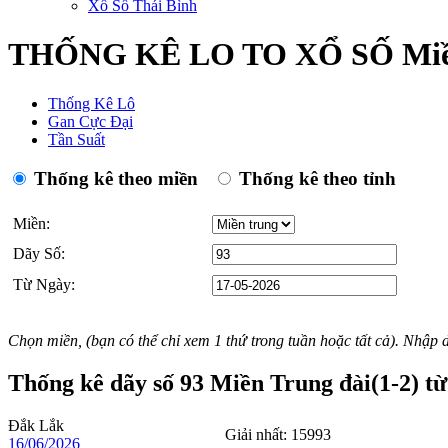
Xổ Số Thái Bình
THỐNG KÊ LO TO XỔ SỐ Miề
Thống Kê Lô
Gan Cực Đại
Tần Suất
Thống kê theo miền
Thống kê theo tỉnh
Miền:
Dãy Số:
Từ Ngày:
Chọn miền, (bạn có thể chỉ xem 1 thứ trong tuần hoặc tất cả). Nhập d
Thống kê dãy số 93 Miền Trung đài(1-2) từ
Đắk Lắk
Giải nhất: 159
93
16/06/2026