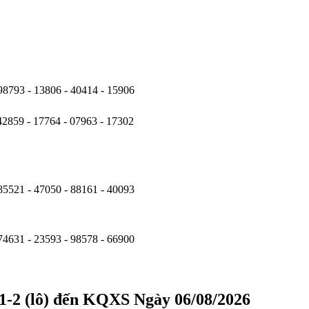
987
93
- 13806 - 40414 - 15906
42859 - 17764 - 07963 - 17302
85521 - 47050 - 88161 - 400
93
74631 - 235
93
- 98578 - 66900
 1-2 (lô) đến KQXS Ngày 06/08/2026