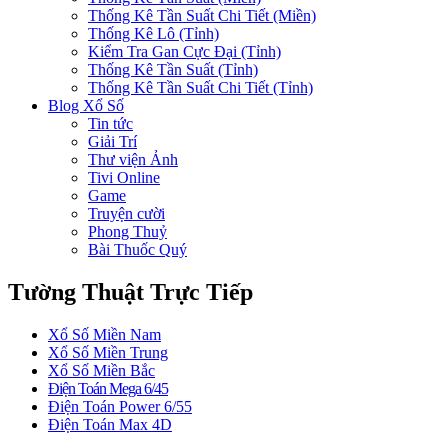
Thống Kê Tần Suất Chi Tiết (Miền)
Thống Kê Lô (Tỉnh)
Kiểm Tra Gan Cực Đại (Tỉnh)
Thống Kê Tần Suất (Tỉnh)
Thống Kê Tần Suất Chi Tiết (Tỉnh)
Blog Xổ Số
Tin tức
Giải Trí
Thư viện Ảnh
Tivi Online
Game
Truyện cười
Phong Thuỷ
Bài Thuốc Quý
Tường Thuật Trực Tiếp
Xổ Số Miền Nam
Xổ Số Miền Trung
Xổ Số Miền Bắc
Điện Toán Mega 6/45
Điện Toán Power 6/55
Điện Toán Max 4D