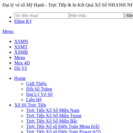
Đại lý vé số Mỹ Hạnh - Trực Tiếp & In Kết Quả Xổ Số NHANH 
Đăng Ký
Menu
XSMN
XSMT
XSMB
Mega
Max 4D
Dò Vé
Home
Giới Thiệu
Đổi Số Trúng
Đại Lý Vé Số
Liên Hệ
Xổ Số Trực Tiếp
Trực Tiếp Xổ Số Miền Nam
Trực Tiếp Xổ Số Miền Trung
Trực Tiếp Xổ Số Miền Bắc
Trực Tiếp Xổ số Điện Toán Mega 6/45
Trực Tiếp Xổ số Điện Toán Power 6/55