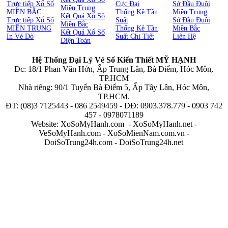
Trực tiếp Xổ Số
Cực Đại
Sớ Đầu Đuôi
Miền Trung
MIỀN BẮC
Thống Kê Tần
Miền Trung
Kết Quả Xổ Số
Trực tiếp Xổ Số
Suất
Sớ Đầu Đuôi
Miền Bắc
MIỀN TRUNG
Thống Kê Tần
Miền Bắc
Kết Quả Xổ Số
In Vé Dò
Suất Chi Tiết
Liên Hệ
Điện Toán
Hệ Thống Đại Lý Vé Số Kiến Thiết MỸ HẠNH
Đc: 18/1 Phan Văn Hớn, Ấp Trung Lân, Bà Điểm, Hóc Môn,
TP.HCM
Nhà riêng: 90/1 Tuyến Bà Điểm 5, Ấp Tây Lân, Hóc Môn,
TP.HCM.
ĐT: (08)3 7125443 - 086 2549459 - DĐ: 0903.378.779 - 0903 742
457 - 0978071189
Website: XoSoMyHanh.com - XoSoMyHanh.net -
VeSoMyHanh.com - XoSoMienNam.com.vn -
DoiSoTrung24h.com - DoiSoTrung24h.net