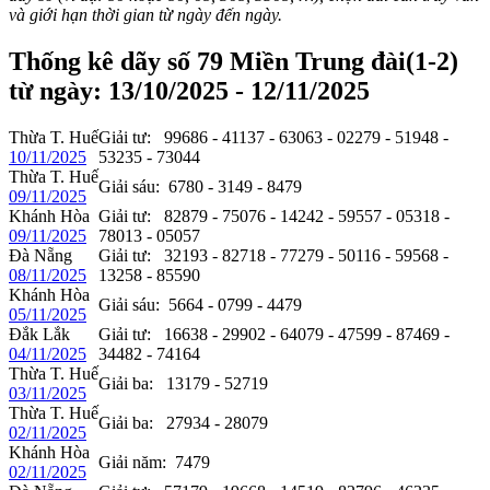
và giới hạn thời gian từ ngày đến ngày.
Thống kê dãy số 79 Miền Trung đài(1-2)
từ ngày: 13/10/2025 - 12/11/2025
Thừa T. Huế
Giải tư: 99686 - 41137 - 63063 - 022
79
- 51948 -
10/11/2025
53235 - 73044
Thừa T. Huế
Giải sáu: 6780 - 3149 - 84
79
09/11/2025
Khánh Hòa
Giải tư: 828
79
- 75076 - 14242 - 59557 - 05318 -
09/11/2025
78013 - 05057
Đà Nẵng
Giải tư: 32193 - 82718 - 772
79
- 50116 - 59568 -
08/11/2025
13258 - 85590
Khánh Hòa
Giải sáu: 5664 - 0799 - 44
79
05/11/2025
Đắk Lắk
Giải tư: 16638 - 29902 - 640
79
- 47599 - 87469 -
04/11/2025
34482 - 74164
Thừa T. Huế
Giải ba: 131
79
- 52719
03/11/2025
Thừa T. Huế
Giải ba: 27934 - 280
79
02/11/2025
Khánh Hòa
Giải năm: 74
79
02/11/2025