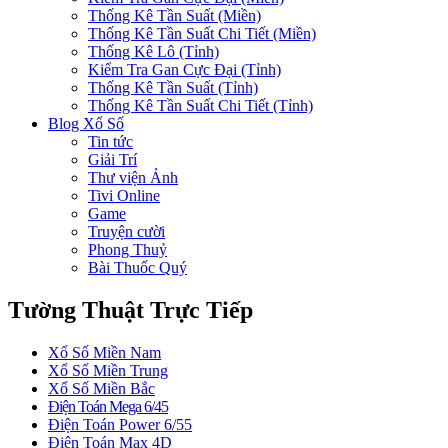
Thống Kê Tần Suất (Miền)
Thống Kê Tần Suất Chi Tiết (Miền)
Thống Kê Lô (Tỉnh)
Kiểm Tra Gan Cực Đại (Tỉnh)
Thống Kê Tần Suất (Tỉnh)
Thống Kê Tần Suất Chi Tiết (Tỉnh)
Blog Xổ Số
Tin tức
Giải Trí
Thư viện Ảnh
Tivi Online
Game
Truyện cười
Phong Thuỷ
Bài Thuốc Quý
Tường Thuật Trực Tiếp
Xổ Số Miền Nam
Xổ Số Miền Trung
Xổ Số Miền Bắc
Điện Toán Mega 6/45
Điện Toán Power 6/55
Điện Toán Max 4D