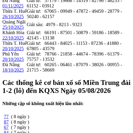
Đà Nẵng
Giải tư: 571
79
- 19668 - 14519 - 82796 - 46235 -
01/11/2025
61152 - 03912
Thừa T. Huế
Giải tư: 67065 - 09949 - 47872 - 49459 - 287
79
-
26/10/2025
50240 - 62157
Quảng Ngãi
Giải sáu: 49
79
- 8213 - 9323
25/10/2025
Khánh Hòa
Giải tư: 66191 - 87501 - 508
79
- 59186 - 18589 -
22/10/2025
42145 - 13138
Thừa T. Huế
Giải tư: 66443 - 84025 - 11153 - 87236 - 41880 -
20/10/2025
67805 - 435
79
Phú Yên
Giải tư: 78766 - 21858 - 44674 - 78396 - 613
79
-
20/10/2025
75757 - 13532
Đà Nẵng
Giải tư: 60265 - 06461 - 870
79
- 38026 - 00955 -
18/10/2025
21715 - 58669
Các thống kê cơ bản xổ số Miền Trung đài
1-2 (lô) đến KQXS Ngày 05/08/2026
Những cặp số không xuất hiện lâu nhất:
77
( 8 ngày )
87
( 8 ngày )
67
( 7 ngày )
84
( 7 ngày )