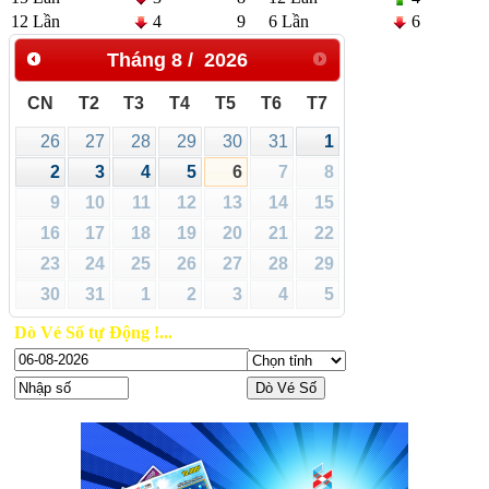
12 Lần
4
9
6 Lần
6
Tháng 8
/
2026
CN
T2
T3
T4
T5
T6
T7
26
27
28
29
30
31
1
2
3
4
5
6
7
8
9
10
11
12
13
14
15
16
17
18
19
20
21
22
23
24
25
26
27
28
29
30
31
1
2
3
4
5
Dò Vé Số tự Động !...