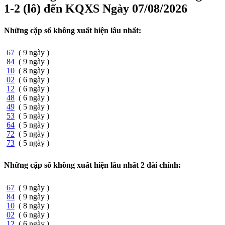
1-2 (lô) đến KQXS Ngày 07/08/2026
Những cặp số không xuất hiện lâu nhất:
67
( 9 ngày )
84
( 9 ngày )
10
( 8 ngày )
02
( 6 ngày )
12
( 6 ngày )
48
( 6 ngày )
49
( 5 ngày )
53
( 5 ngày )
64
( 5 ngày )
72
( 5 ngày )
73
( 5 ngày )
Những cặp số không xuất hiện lâu nhất 2 đài chính:
67
( 9 ngày )
84
( 9 ngày )
10
( 8 ngày )
02
( 6 ngày )
12
( 6 ngày )