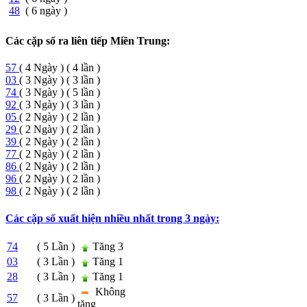
48
( 6 ngày )
Các cặp số ra liên tiếp Miền Trung:
57
( 4 Ngày ) ( 4 lần )
03
( 3 Ngày ) ( 3 lần )
74
( 3 Ngày ) ( 5 lần )
92
( 3 Ngày ) ( 3 lần )
05
( 2 Ngày ) ( 2 lần )
29
( 2 Ngày ) ( 2 lần )
39
( 2 Ngày ) ( 2 lần )
77
( 2 Ngày ) ( 2 lần )
86
( 2 Ngày ) ( 2 lần )
96
( 2 Ngày ) ( 2 lần )
98
( 2 Ngày ) ( 2 lần )
Các cặp số xuất hiện nhiều nhất trong 3 ngày:
74
( 5 Lần )
Tăng 3
03
( 3 Lần )
Tăng 1
28
( 3 Lần )
Tăng 1
Không
57
( 3 Lần )
tăng