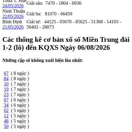
Thừa T. Huế
Giải sáu: 74
70
- 1804 - 6936
24/05/2026
Ninh Thuận
Giải ba: 810
70
- 66459
22/05/2026
Bình Định
Giải tư: 44125 - 036
70
- 85625 - 51368 - 14103 -
21/05/2026
50402 - 28073
Các thống kê cơ bản xổ số Miền Trung đài
1-2 (lô) đến KQXS Ngày 06/08/2026
Những cặp số không xuất hiện lâu nhất:
67
( 8 ngày )
84
( 8 ngày )
10
( 7 ngày )
19
( 7 ngày )
23
( 7 ngày )
07
( 6 ngày )
34
( 6 ngày )
02
( 5 ngày )
12
( 5 ngày )
48
( 5 ngày )
50
( 5 ngày )