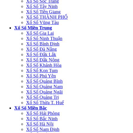
Xổ Số Sóc Trăng
Xổ Số Tây Ninh
Xổ Số Tiền Giang
Xổ Số THÀNH PHỐ
Xổ Số Vũng Tàu
Xổ Số Miền Trung
Xổ Số Gia Lai
Xổ Số Ninh Thuận
Xổ Số Bình Định
Xổ Số Đà Nẵng
Xổ Số Đắk Lắk
Xổ Số Đắk Nông
Xổ Số Khánh Hòa
Xổ Số Kon Tum
Xổ Số Phú Yên
Xổ Số Quảng Bình
Xổ Số Quảng Nam
Xổ Số Quảng Ngãi
Xổ Số Quảng Trị
Xổ Số Thừa T. Huế
Xổ Số Miền Bắc
Xổ Số Hải Phòng
Xổ Số Bắc Ninh
Xổ Số Hà Nội
Xổ Số Nam Định