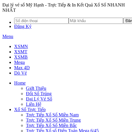
Đại lý vé số Mỹ Hạnh - Trực Tiếp & In Kết Quả Xổ Số NHANH
NHẤT
Đăng Ký
Menu
XSMN
XSMT
XSMB
Mega
Max 4D
Dò Vé
Home
Giới Thiệu
Đổi Số Trúng
Đại Lý Vé Số
Liên Hệ
Xổ Số Trực Tiếp
Trực Tiếp Xổ Số Miền Nam
Trực Tiếp Xổ Số Miền Trung
Trực Tiếp Xổ Số Miền Bắc
Trực Tiếp Xổ số Điện Toán Mega 6/45