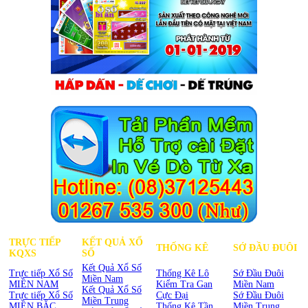
TRỰC TIẾP
KẾT QUẢ XỔ
THỐNG KÊ
SỚ ĐẦU ĐUÔI
KQXS
SỐ
Kết Quả Xổ Số
Trực tiếp Xổ Số
Thống Kê Lô
Sớ Đầu Đuôi
Miền Nam
MIỀN NAM
Kiểm Tra Gan
Miền Nam
Kết Quả Xổ Số
Trực tiếp Xổ Số
Cực Đại
Sớ Đầu Đuôi
Miền Trung
MIỀN BẮC
Thống Kê Tần
Miền Trung