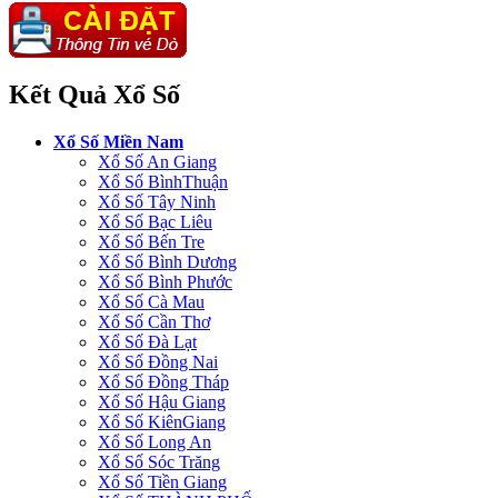
Kết Quả Xổ Số
Xổ Số Miền Nam
Xổ Số An Giang
Xổ Số BìnhThuận
Xổ Số Tây Ninh
Xổ Số Bạc Liêu
Xổ Số Bến Tre
Xổ Số Bình Dương
Xổ Số Bình Phước
Xổ Số Cà Mau
Xổ Số Cần Thơ
Xổ Số Đà Lạt
Xổ Số Đồng Nai
Xổ Số Đồng Tháp
Xổ Số Hậu Giang
Xổ Số KiênGiang
Xổ Số Long An
Xổ Số Sóc Trăng
Xổ Số Tiền Giang