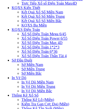
Trực Tiếp Xổ số Điện Toán Max4D
KQXS Kiến Thiết
Kết Quả Xổ Số Miền Nam
Kết Quả Xổ Số Miền Trung
Kết Quả Xổ Số Miền Bắc
KQXS Ba Miền
KQXS Điện Toán
Xổ Số Điện Toán Mega 6/45
Xổ Số Điện Toán Power 6/55
Xổ Số Điện Toán Max 4D
Xổ Số Điện Toán 1*2*3
Xổ Số Điện Toán 6*36
Xổ Số Điện Toán Thần Tài 4
Sớ Đầu Đuôi
Sớ Miền Nam
Sớ Miền Trung
Sớ Miền Bắc
In Vé Dò
In Vé Dò Miền Nam
In Vé Dò Miền Trung
In Vé Dò Miền Bắc
Thống Kê Xổ Số
Thống Kê Lô (Miền)
Kiểm Tra Gan Cực Đại (Miền)
Thống Kê Tần Suất (Miền)