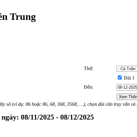
n Trung
Thứ:
Đài 1
Đến:
ãy số (ví dụ: 86 hoặc 86, 68, 368, 3568, …), chọn đài cần truy vấn và 
 ngày: 08/11/2025 - 08/12/2025