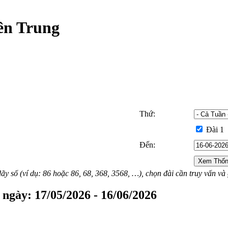
n Trung
Thứ:
Đài 1
Đến:
ãy số (ví dụ: 86 hoặc 86, 68, 368, 3568, …), chọn đài cần truy vấn và 
 ngày: 17/05/2026 - 16/06/2026