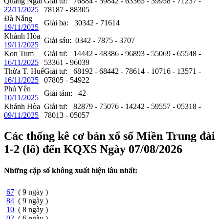
Quảng Ngãi
Giải tư: 76884 - 598
42
- 63365 - 39958 - 71237 -
22/11/2025
78187 - 88305
Đà Nẵng
Giải ba: 303
42
- 71614
19/11/2025
Khánh Hòa
Giải sáu: 03
42
- 7875 - 3707
19/11/2025
Kon Tum
Giải tư: 144
42
- 48386 - 96893 - 55069 - 65548 -
16/11/2025
53361 - 96039
Thừa T. Huế
Giải tư: 68192 - 684
42
- 78614 - 10716 - 13571 -
16/11/2025
07805 - 54922
Phú Yên
Giải tám:
42
10/11/2025
Khánh Hòa
Giải tư: 82879 - 75076 - 142
42
- 59557 - 05318 -
09/11/2025
78013 - 05057
Các thống kê cơ bản xổ số Miền Trung đài
1-2 (lô) đến KQXS Ngày 07/08/2026
Những cặp số không xuất hiện lâu nhất:
67
( 9 ngày )
84
( 9 ngày )
10
( 8 ngày )
02
( 6 ngày )