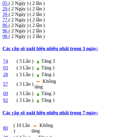
05
( 2 Ngày ) ( 2 lần )
29
( 2 Ngày ) ( 2 lần )
39
( 2 Ngày ) ( 2 lần )
77
( 2 Ngày ) ( 2 lần )
86
( 2 Ngày ) ( 2 lần )
96
( 2 Ngày ) ( 2 lần )
98
( 2 Ngày ) ( 2 lần )
Các cặp số xuất hiện nhiều nhất trong 3 ngày:
74
( 5 Lần )
Tăng 3
03
( 3 Lần )
Tăng 1
28
( 3 Lần )
Tăng 1
Không
57
( 3 Lần )
tăng
69
( 3 Lần )
Tăng 3
92
( 3 Lần )
Tăng 1
Các cặp số xuất hiện nhiều nhất trong 7 ngày:
( 10 Lần
Không
80
)
tăng