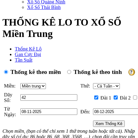
Xổ Số Quảng Ninh
Xổ Số Thái Bình
THỐNG KÊ LO TO XỔ SỐ
Miền Trung
Thống Kê Lô
Gan Cực Đại
Tần Suất
Thống kê theo miền
Thống kê theo tỉnh
Miền:
Thứ:
Dãy
Đài 1
Đài 2
Số:
Từ
Đến:
Ngày:
Chọn miền, (bạn có thể chỉ xem 1 thứ trong tuần hoặc tất cả). Nhập
dãy số (ví dụ: 86 hoặc 86, 68, 368, 3568, …), chọn đài cần truy vấn