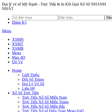
Đại lý vé số Mỹ Hạnh - Trực Tiếp & In Kết Quả Xổ Số NHANH
NHẤT
Đăng Ký
Menu
XSMN
XSMT
XSMB
Mega
Max 4D
Dò Vé
Home
Giới Thiệu
Đổi Số Trúng
Đại Lý Vé Số
Liên Hệ
Xổ Số Trực Tiếp
Trực Tiếp Xổ Số Miền Nam
Trực Tiếp Xổ Số Miền Trung
Trực Tiếp Xổ Số Miền Bắc
Trực Tiếp Xổ số Điện Toán Mega 6/45