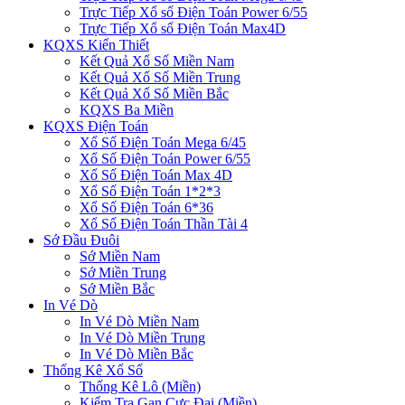
Trực Tiếp Xổ số Điện Toán Power 6/55
Trực Tiếp Xổ số Điện Toán Max4D
KQXS Kiến Thiết
Kết Quả Xổ Số Miền Nam
Kết Quả Xổ Số Miền Trung
Kết Quả Xổ Số Miền Bắc
KQXS Ba Miền
KQXS Điện Toán
Xổ Số Điện Toán Mega 6/45
Xổ Số Điện Toán Power 6/55
Xổ Số Điện Toán Max 4D
Xổ Số Điện Toán 1*2*3
Xổ Số Điện Toán 6*36
Xổ Số Điện Toán Thần Tài 4
Sớ Đầu Đuôi
Sớ Miền Nam
Sớ Miền Trung
Sớ Miền Bắc
In Vé Dò
In Vé Dò Miền Nam
In Vé Dò Miền Trung
In Vé Dò Miền Bắc
Thống Kê Xổ Số
Thống Kê Lô (Miền)
Kiểm Tra Gan Cực Đại (Miền)