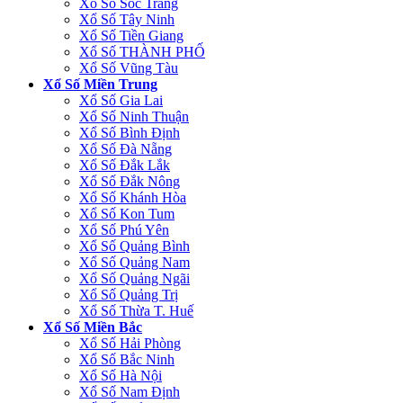
Xổ Số Sóc Trăng
Xổ Số Tây Ninh
Xổ Số Tiền Giang
Xổ Số THÀNH PHỐ
Xổ Số Vũng Tàu
Xổ Số Miền Trung
Xổ Số Gia Lai
Xổ Số Ninh Thuận
Xổ Số Bình Định
Xổ Số Đà Nẵng
Xổ Số Đắk Lắk
Xổ Số Đắk Nông
Xổ Số Khánh Hòa
Xổ Số Kon Tum
Xổ Số Phú Yên
Xổ Số Quảng Bình
Xổ Số Quảng Nam
Xổ Số Quảng Ngãi
Xổ Số Quảng Trị
Xổ Số Thừa T. Huế
Xổ Số Miền Bắc
Xổ Số Hải Phòng
Xổ Số Bắc Ninh
Xổ Số Hà Nội
Xổ Số Nam Định