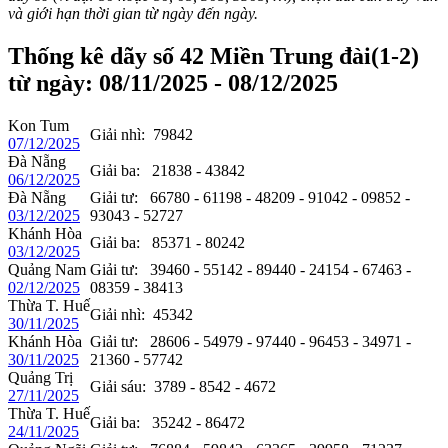
và giới hạn thời gian từ ngày đến ngày.
Thống kê dãy số 42 Miền Trung đài(1-2)
từ ngày: 08/11/2025 - 08/12/2025
Kon Tum
Giải nhì: 798
42
07/12/2025
Đà Nẵng
Giải ba: 21838 - 438
42
06/12/2025
Đà Nẵng
Giải tư: 66780 - 61198 - 48209 - 910
42
- 09852 -
03/12/2025
93043 - 52727
Khánh Hòa
Giải ba: 85371 - 802
42
03/12/2025
Quảng Nam
Giải tư: 39460 - 551
42
- 89440 - 24154 - 67463 -
02/12/2025
08359 - 38413
Thừa T. Huế
Giải nhì: 453
42
30/11/2025
Khánh Hòa
Giải tư: 28606 - 54979 - 97440 - 96453 - 34971 -
30/11/2025
21360 - 577
42
Quảng Trị
Giải sáu: 3789 - 85
42
- 4672
27/11/2025
Thừa T. Huế
Giải ba: 352
42
- 86472
24/11/2025