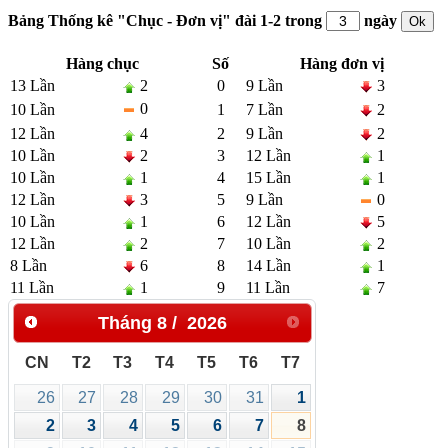
Bảng Thống kê "Chục - Đơn vị" đài 1-2 trong
ngày
Hàng chục
Số
Hàng đơn vị
13 Lần
2
0
9 Lần
3
0
10 Lần
1
7 Lần
2
12 Lần
4
2
9 Lần
2
10 Lần
2
3
12 Lần
1
10 Lần
1
4
15 Lần
1
12 Lần
3
5
9 Lần
0
10 Lần
1
6
12 Lần
5
12 Lần
2
7
10 Lần
2
8 Lần
6
8
14 Lần
1
11 Lần
1
9
11 Lần
7
Tháng 8
/
2026
CN
T2
T3
T4
T5
T6
T7
26
27
28
29
30
31
1
2
3
4
5
6
7
8