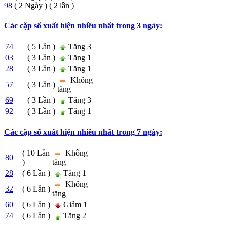
98
( 2 Ngày ) ( 2 lần )
Các cặp số xuất hiện nhiều nhất trong 3 ngày:
74
( 5 Lần )
Tăng 3
03
( 3 Lần )
Tăng 1
28
( 3 Lần )
Tăng 1
Không
57
( 3 Lần )
tăng
69
( 3 Lần )
Tăng 3
92
( 3 Lần )
Tăng 1
Các cặp số xuất hiện nhiều nhất trong 7 ngày:
( 10 Lần
Không
80
)
tăng
28
( 6 Lần )
Tăng 1
Không
32
( 6 Lần )
tăng
60
( 6 Lần )
Giảm 1
74
( 6 Lần )
Tăng 2