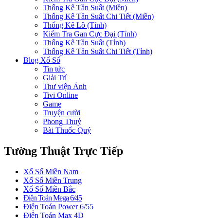
Thống Kê Tần Suất (Miền)
Thống Kê Tần Suất Chi Tiết (Miền)
Thống Kê Lô (Tỉnh)
Kiểm Tra Gan Cực Đại (Tỉnh)
Thống Kê Tần Suất (Tỉnh)
Thống Kê Tần Suất Chi Tiết (Tỉnh)
Blog Xổ Số
Tin tức
Giải Trí
Thư viện Ảnh
Tivi Online
Game
Truyện cười
Phong Thuỷ
Bài Thuốc Quý
Tường Thuật Trực Tiếp
Xổ Số Miền Nam
Xổ Số Miền Trung
Xổ Số Miền Bắc
Điện Toán Mega 6/45
Điện Toán Power 6/55
Điện Toán Max 4D