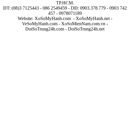
TP.HCM.
ĐT: (08)3 7125443 - 086 2549459 - DĐ: 0903.378.779 - 0903 742
457 - 0978071189
Website: XoSoMyHanh.com - XoSoMyHanh.net -
VeSoMyHanh.com - XoSoMienNam.com.vn -
DoiSoTrung24h.com - DoiSoTrung24h.net