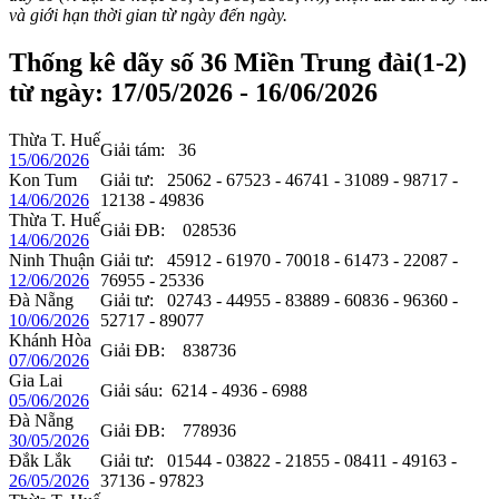
và giới hạn thời gian từ ngày đến ngày.
Thống kê dãy số 36 Miền Trung đài(1-2)
từ ngày: 17/05/2026 - 16/06/2026
Thừa T. Huế
Giải tám:
36
15/06/2026
Kon Tum
Giải tư: 25062 - 67523 - 46741 - 31089 - 98717 -
14/06/2026
12138 - 498
36
Thừa T. Huế
Giải ĐB: 0285
36
14/06/2026
Ninh Thuận
Giải tư: 45912 - 61970 - 70018 - 61473 - 22087 -
12/06/2026
76955 - 253
36
Đà Nẵng
Giải tư: 02743 - 44955 - 83889 - 608
36
- 96360 -
10/06/2026
52717 - 89077
Khánh Hòa
Giải ĐB: 8387
36
07/06/2026
Gia Lai
Giải sáu: 6214 - 49
36
- 6988
05/06/2026
Đà Nẵng
Giải ĐB: 7789
36
30/05/2026
Đắk Lắk
Giải tư: 01544 - 03822 - 21855 - 08411 - 49163 -
26/05/2026
371
36
- 97823