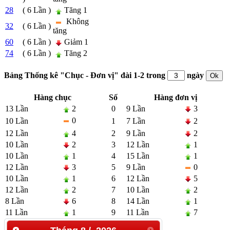
28
( 6 Lần )
Tăng 1
Không
32
( 6 Lần )
tăng
60
( 6 Lần )
Giảm 1
74
( 6 Lần )
Tăng 2
Bảng Thống kê "Chục - Đơn vị" đài 1-2 trong
ngày
Hàng chục
Số
Hàng đơn vị
13 Lần
2
0
9 Lần
3
0
10 Lần
1
7 Lần
2
12 Lần
4
2
9 Lần
2
10 Lần
2
3
12 Lần
1
10 Lần
1
4
15 Lần
1
12 Lần
3
5
9 Lần
0
10 Lần
1
6
12 Lần
5
12 Lần
2
7
10 Lần
2
8 Lần
6
8
14 Lần
1
11 Lần
1
9
11 Lần
7