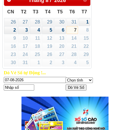
Tháng 8
/
2026
CN
T2
T3
T4
T5
T6
T7
26
27
28
29
30
31
1
2
3
4
5
6
7
8
9
10
11
12
13
14
15
16
17
18
19
20
21
22
23
24
25
26
27
28
29
30
31
1
2
3
4
5
Dò Vé Số tự Động !...