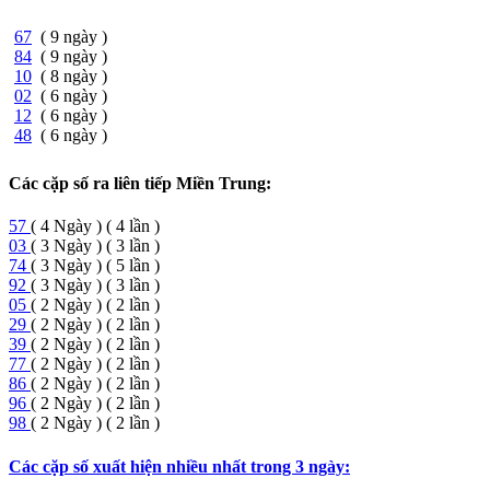
67
( 9 ngày )
84
( 9 ngày )
10
( 8 ngày )
02
( 6 ngày )
12
( 6 ngày )
48
( 6 ngày )
Các cặp số ra liên tiếp Miền Trung:
57
( 4 Ngày ) ( 4 lần )
03
( 3 Ngày ) ( 3 lần )
74
( 3 Ngày ) ( 5 lần )
92
( 3 Ngày ) ( 3 lần )
05
( 2 Ngày ) ( 2 lần )
29
( 2 Ngày ) ( 2 lần )
39
( 2 Ngày ) ( 2 lần )
77
( 2 Ngày ) ( 2 lần )
86
( 2 Ngày ) ( 2 lần )
96
( 2 Ngày ) ( 2 lần )
98
( 2 Ngày ) ( 2 lần )
Các cặp số xuất hiện nhiều nhất trong 3 ngày: