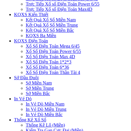
Trực Tiếp Xổ số Điện Toán Power 6/55
Trực Tiếp Xổ số Điện Toán Max4D
KQXS Kiến Thiết
Kết Quả Xổ Số Miền Nam
Kết Quả Xổ Số Miền Trung
Kết Quả Xổ Số Miền Bắc
KQXS Ba Miền
KQXS Điện Toán
Xổ Số Điện Toán Mega 6/45
Xổ Số Điện Toán Power 6/55
Xổ Số Điện Toán Max 4D
Xổ Số Điện Toán 1*2*3
Xổ Số Điện Toán 6*36
Xổ Số Điện Toán Thần Tài 4
Sớ Đầu Đuôi
Sớ Miền Nam
Sớ Miền Trung
Sớ Miền Bắc
In Vé Dò
In Vé Dò Miền Nam
In Vé Dò Miền Trung
In Vé Dò Miền Bắc
Thống Kê Xổ Số
Thống Kê Lô (Miền)
Kiểm Tra Gan Cực Đại (Miền)