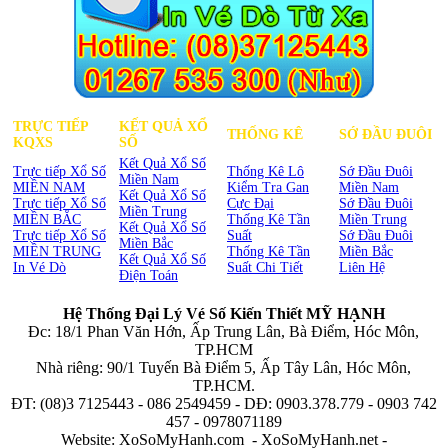
TRỰC TIẾP
KẾT QUẢ XỔ
THỐNG KÊ
SỚ ĐẦU ĐUÔI
KQXS
SỐ
Kết Quả Xổ Số
Trực tiếp Xổ Số
Thống Kê Lô
Sớ Đầu Đuôi
Miền Nam
MIỀN NAM
Kiểm Tra Gan
Miền Nam
Kết Quả Xổ Số
Trực tiếp Xổ Số
Cực Đại
Sớ Đầu Đuôi
Miền Trung
MIỀN BẮC
Thống Kê Tần
Miền Trung
Kết Quả Xổ Số
Trực tiếp Xổ Số
Suất
Sớ Đầu Đuôi
Miền Bắc
MIỀN TRUNG
Thống Kê Tần
Miền Bắc
Kết Quả Xổ Số
In Vé Dò
Suất Chi Tiết
Liên Hệ
Điện Toán
Hệ Thống Đại Lý Vé Số Kiến Thiết MỸ HẠNH
Đc: 18/1 Phan Văn Hớn, Ấp Trung Lân, Bà Điểm, Hóc Môn,
TP.HCM
Nhà riêng: 90/1 Tuyến Bà Điểm 5, Ấp Tây Lân, Hóc Môn,
TP.HCM.
ĐT: (08)3 7125443 - 086 2549459 - DĐ: 0903.378.779 - 0903 742
457 - 0978071189
Website: XoSoMyHanh.com - XoSoMyHanh.net -