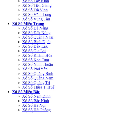
Xổ Số Tây Ninh
Xổ Số Tiền Giang
Xổ Số Trà Vinh
Xổ Số Vĩnh Long
Xổ Số Vũng Tàu
Xổ Số Miền Trung
Xổ Số Đà Nẵng
Xổ Số Đắk Nông
Xổ Số Quảng Ngãi
Xổ Số Bình Định
Xổ Số Đắk Lắk
Xổ Số Gia Lai
Xổ Số Khánh Hòa
Xổ Số Kon Tum
Xổ Số Ninh Thuận
Xổ Số Phú Yên
Xổ Số Quảng Bình
Xổ Số Quảng Nam
Xổ Số Quảng Trị
Xổ Số Thừa T. Huế
Xổ Số Miền Bắc
Xổ Số Nam Định
Xổ Số Bắc Ninh
Xổ Số Hà Nội
Xổ Số Hải Phòng