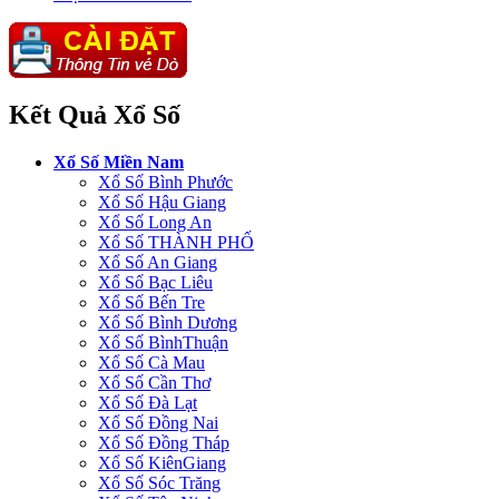
Kết Quả Xổ Số
Xổ Số Miền Nam
Xổ Số Bình Phước
Xổ Số Hậu Giang
Xổ Số Long An
Xổ Số THÀNH PHỐ
Xổ Số An Giang
Xổ Số Bạc Liêu
Xổ Số Bến Tre
Xổ Số Bình Dương
Xổ Số BìnhThuận
Xổ Số Cà Mau
Xổ Số Cần Thơ
Xổ Số Đà Lạt
Xổ Số Đồng Nai
Xổ Số Đồng Tháp
Xổ Số KiênGiang
Xổ Số Sóc Trăng