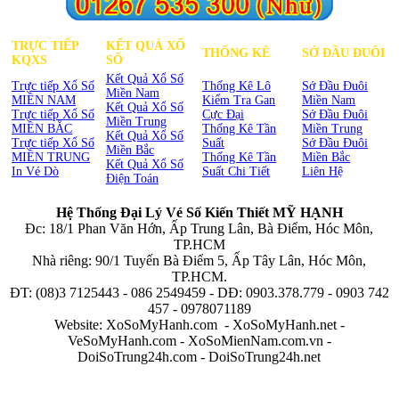
TRỰC TIẾP
KẾT QUẢ XỔ
THỐNG KÊ
SỚ ĐẦU ĐUÔI
KQXS
SỐ
Kết Quả Xổ Số
Trực tiếp Xổ Số
Thống Kê Lô
Sớ Đầu Đuôi
Miền Nam
MIỀN NAM
Kiểm Tra Gan
Miền Nam
Kết Quả Xổ Số
Trực tiếp Xổ Số
Cực Đại
Sớ Đầu Đuôi
Miền Trung
MIỀN BẮC
Thống Kê Tần
Miền Trung
Kết Quả Xổ Số
Trực tiếp Xổ Số
Suất
Sớ Đầu Đuôi
Miền Bắc
MIỀN TRUNG
Thống Kê Tần
Miền Bắc
Kết Quả Xổ Số
In Vé Dò
Suất Chi Tiết
Liên Hệ
Điện Toán
Hệ Thống Đại Lý Vé Số Kiến Thiết MỸ HẠNH
Đc: 18/1 Phan Văn Hớn, Ấp Trung Lân, Bà Điểm, Hóc Môn,
TP.HCM
Nhà riêng: 90/1 Tuyến Bà Điểm 5, Ấp Tây Lân, Hóc Môn,
TP.HCM.
ĐT: (08)3 7125443 - 086 2549459 - DĐ: 0903.378.779 - 0903 742
457 - 0978071189
Website: XoSoMyHanh.com - XoSoMyHanh.net -
VeSoMyHanh.com - XoSoMienNam.com.vn -
DoiSoTrung24h.com - DoiSoTrung24h.net