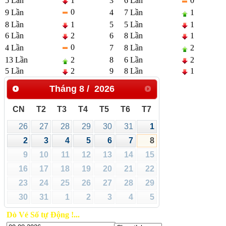
5 Lần
1
3
6 Lần
0
0
9 Lần
4
7 Lần
1
8 Lần
1
5
5 Lần
1
6 Lần
2
6
8 Lần
1
0
4 Lần
7
8 Lần
2
13 Lần
2
8
6 Lần
2
5 Lần
2
9
8 Lần
1
Tháng 8
/
2026
CN
T2
T3
T4
T5
T6
T7
26
27
28
29
30
31
1
2
3
4
5
6
7
8
9
10
11
12
13
14
15
16
17
18
19
20
21
22
23
24
25
26
27
28
29
30
31
1
2
3
4
5
Dò Vé Số tự Động !...