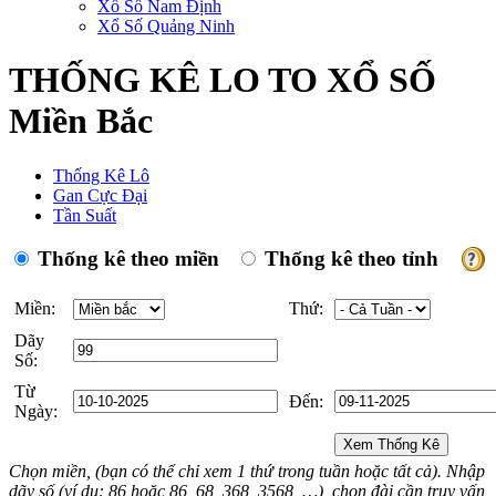
Xổ Số Nam Định
Xổ Số Quảng Ninh
THỐNG KÊ LO TO XỔ SỐ
Miền Bắc
Thống Kê Lô
Gan Cực Đại
Tần Suất
Thống kê theo miền
Thống kê theo tỉnh
Miền:
Thứ:
Dãy
Số:
Từ
Đến:
Ngày:
Chọn miền, (bạn có thể chỉ xem 1 thứ trong tuần hoặc tất cả). Nhập
dãy số (ví dụ: 86 hoặc 86, 68, 368, 3568, …), chọn đài cần truy vấn