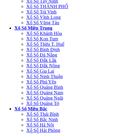
Xổ Số Tây Ninh
Xổ Số THÀNH PHỐ
Xổ Số Trà Vinh
Xổ Số Vĩnh Long
Xổ Số Vũng Tàu
Xổ Số Miền Trung
Xổ Số Khánh Hòa
Xổ Số Kon Tum
Xổ Số Thừa T. Huế
Xổ Số Bình Định
Xổ Số Đà Nẵng
Xổ Số Đắk Lắk
Xổ Số Đắk Nông
Xổ Số Gia Lai
Xổ Số Ninh Thuận
Xổ Số Phú Yên
Xổ Số Quảng Bình
Xổ Số Quảng Nam
Xổ Số Quảng Ngãi
Xổ Số Quảng Trị
Xổ Số Miền Bắc
Xổ Số Thái Bình
Xổ Số Bắc Ninh
Xổ Số Hà Nội
Xổ Số Hải Phòng