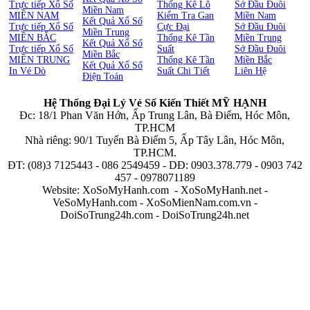
Trực tiếp Xổ Số
Thống Kê Lô
Sớ Đầu Đuôi
Miền Nam
MIỀN NAM
Kiểm Tra Gan
Miền Nam
Kết Quả Xổ Số
Trực tiếp Xổ Số
Cực Đại
Sớ Đầu Đuôi
Miền Trung
MIỀN BẮC
Thống Kê Tần
Miền Trung
Kết Quả Xổ Số
Trực tiếp Xổ Số
Suất
Sớ Đầu Đuôi
Miền Bắc
MIỀN TRUNG
Thống Kê Tần
Miền Bắc
Kết Quả Xổ Số
In Vé Dò
Suất Chi Tiết
Liên Hệ
Điện Toán
Hệ Thống Đại Lý Vé Số Kiến Thiết MỸ HẠNH
Đc: 18/1 Phan Văn Hớn, Ấp Trung Lân, Bà Điểm, Hóc Môn,
TP.HCM
Nhà riêng: 90/1 Tuyến Bà Điểm 5, Ấp Tây Lân, Hóc Môn,
TP.HCM.
ĐT: (08)3 7125443 - 086 2549459 - DĐ: 0903.378.779 - 0903 742
457 - 0978071189
Website: XoSoMyHanh.com - XoSoMyHanh.net -
VeSoMyHanh.com - XoSoMienNam.com.vn -
DoiSoTrung24h.com - DoiSoTrung24h.net