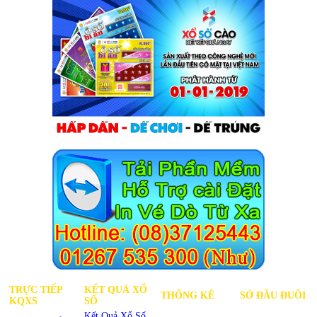
TRỰC TIẾP
KẾT QUẢ XỔ
THỐNG KÊ
SỚ ĐẦU ĐUÔI
KQXS
SỐ
Kết Quả Xổ Số