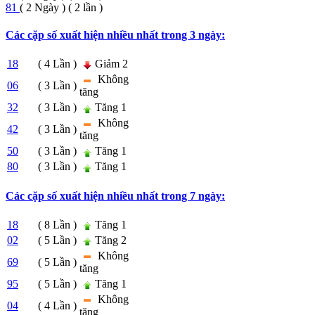
81
( 2 Ngày ) ( 2 lần )
Các cặp số xuất hiện nhiều nhất trong 3 ngày:
18
( 4 Lần )
Giảm 2
Không
06
( 3 Lần )
tăng
32
( 3 Lần )
Tăng 1
Không
42
( 3 Lần )
tăng
50
( 3 Lần )
Tăng 1
80
( 3 Lần )
Tăng 1
Các cặp số xuất hiện nhiều nhất trong 7 ngày:
18
( 8 Lần )
Tăng 1
02
( 5 Lần )
Tăng 2
Không
69
( 5 Lần )
tăng
95
( 5 Lần )
Tăng 1
Không
04
( 4 Lần )
tăng