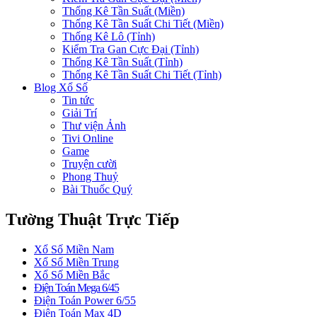
Thống Kê Tần Suất (Miền)
Thống Kê Tần Suất Chi Tiết (Miền)
Thống Kê Lô (Tỉnh)
Kiểm Tra Gan Cực Đại (Tỉnh)
Thống Kê Tần Suất (Tỉnh)
Thống Kê Tần Suất Chi Tiết (Tỉnh)
Blog Xổ Số
Tin tức
Giải Trí
Thư viện Ảnh
Tivi Online
Game
Truyện cười
Phong Thuỷ
Bài Thuốc Quý
Tường Thuật Trực Tiếp
Xổ Số Miền Nam
Xổ Số Miền Trung
Xổ Số Miền Bắc
Điện Toán Mega 6/45
Điện Toán Power 6/55
Điện Toán Max 4D