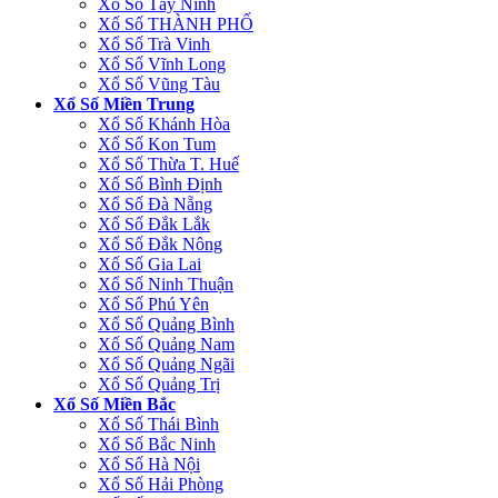
Xổ Số Tây Ninh
Xổ Số THÀNH PHỐ
Xổ Số Trà Vinh
Xổ Số Vĩnh Long
Xổ Số Vũng Tàu
Xổ Số Miền Trung
Xổ Số Khánh Hòa
Xổ Số Kon Tum
Xổ Số Thừa T. Huế
Xổ Số Bình Định
Xổ Số Đà Nẵng
Xổ Số Đắk Lắk
Xổ Số Đắk Nông
Xổ Số Gia Lai
Xổ Số Ninh Thuận
Xổ Số Phú Yên
Xổ Số Quảng Bình
Xổ Số Quảng Nam
Xổ Số Quảng Ngãi
Xổ Số Quảng Trị
Xổ Số Miền Bắc
Xổ Số Thái Bình
Xổ Số Bắc Ninh
Xổ Số Hà Nội
Xổ Số Hải Phòng