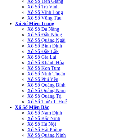
Xổ Số Tiền Giang
Xổ Số Trà Vinh
Xổ Số Vĩnh Long
Xổ Số Vũng Tàu
Xổ Số Miền Trung
Xổ Số Đà Nẵng
Xổ Số Đắk Nông
Xổ Số Quảng Ngãi
Xổ Số Bình Định
Xổ Số Đắk Lắk
Xổ Số Gia Lai
Xổ Số Khánh Hòa
Xổ Số Kon Tum
Xổ Số Ninh Thuận
Xổ Số Phú Yên
Xổ Số Quảng Bình
Xổ Số Quảng Nam
Xổ Số Quảng Trị
Xổ Số Thừa T. Huế
Xổ Số Miền Bắc
Xổ Số Nam Định
Xổ Số Bắc Ninh
Xổ Số Hà Nội
Xổ Số Hải Phòng
Xổ Số Quảng Ninh