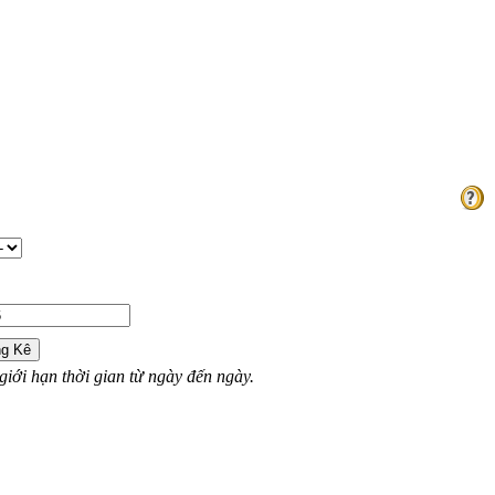
giới hạn thời gian từ ngày đến ngày.