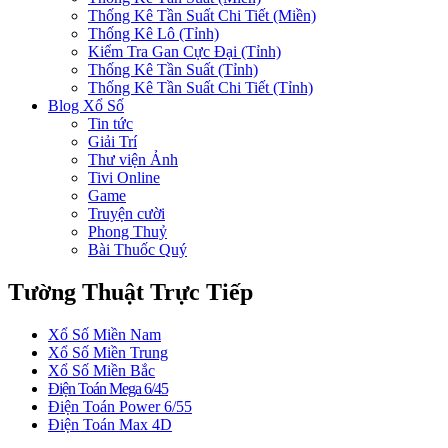
Thống Kê Tần Suất Chi Tiết (Miền)
Thống Kê Lô (Tỉnh)
Kiểm Tra Gan Cực Đại (Tỉnh)
Thống Kê Tần Suất (Tỉnh)
Thống Kê Tần Suất Chi Tiết (Tỉnh)
Blog Xổ Số
Tin tức
Giải Trí
Thư viện Ảnh
Tivi Online
Game
Truyện cười
Phong Thuỷ
Bài Thuốc Quý
Tường Thuật Trực Tiếp
Xổ Số Miền Nam
Xổ Số Miền Trung
Xổ Số Miền Bắc
Điện Toán Mega 6/45
Điện Toán Power 6/55
Điện Toán Max 4D