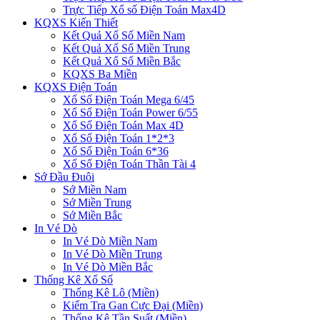
Trực Tiếp Xổ số Điện Toán Max4D
KQXS Kiến Thiết
Kết Quả Xổ Số Miền Nam
Kết Quả Xổ Số Miền Trung
Kết Quả Xổ Số Miền Bắc
KQXS Ba Miền
KQXS Điện Toán
Xổ Số Điện Toán Mega 6/45
Xổ Số Điện Toán Power 6/55
Xổ Số Điện Toán Max 4D
Xổ Số Điện Toán 1*2*3
Xổ Số Điện Toán 6*36
Xổ Số Điện Toán Thần Tài 4
Sớ Đầu Đuôi
Sớ Miền Nam
Sớ Miền Trung
Sớ Miền Bắc
In Vé Dò
In Vé Dò Miền Nam
In Vé Dò Miền Trung
In Vé Dò Miền Bắc
Thống Kê Xổ Số
Thống Kê Lô (Miền)
Kiểm Tra Gan Cực Đại (Miền)
Thống Kê Tần Suất (Miền)