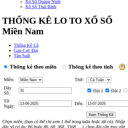
Xổ Số Quảng Ninh
Xổ Số Thái Bình
THỐNG KÊ LO TO XỔ SỐ
Miền Nam
Thống Kê Lô
Gan Cực Đại
Tần Suất
Thống kê theo miền
Thống kê theo tỉnh
Miền:
Thứ:
Dãy
Đài 1
Đài 2
Số:
Từ
Đến:
Ngày:
Chọn miền, (bạn có thể chỉ xem 1 thứ trong tuần hoặc tất cả). Nhập
dãy số (ví dụ: 86 hoặc 86, 68, 368, 3568, …), chọn đài cần truy vấn