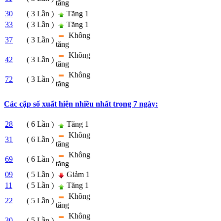
tăng
30
( 3 Lần )
Tăng 1
33
( 3 Lần )
Tăng 1
Không
37
( 3 Lần )
tăng
Không
42
( 3 Lần )
tăng
Không
72
( 3 Lần )
tăng
Các cặp số xuất hiện nhiều nhất trong 7 ngày:
28
( 6 Lần )
Tăng 1
Không
31
( 6 Lần )
tăng
Không
69
( 6 Lần )
tăng
09
( 5 Lần )
Giảm 1
11
( 5 Lần )
Tăng 1
Không
22
( 5 Lần )
tăng
Không
30
( 5 Lần )