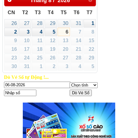
Tháng 8
/
2026
CN
T2
T3
T4
T5
T6
T7
26
27
28
29
30
31
1
2
3
4
5
6
7
8
9
10
11
12
13
14
15
16
17
18
19
20
21
22
23
24
25
26
27
28
29
30
31
1
2
3
4
5
Dò Vé Số tự Động !...