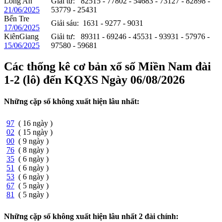
Long An
Giải tư: 82515 - 77802 - 54683 - 73127 - 82898 -
21/06/2025
53779 - 254
31
Bến Tre
Giải sáu: 16
31
- 9277 - 90
31
17/06/2025
KiênGiang
Giải tư: 89311 - 69246 - 455
31
- 939
31
- 57976 -
15/06/2025
97580 - 59681
Các thống kê cơ bản xổ số Miền Nam đài
1-2 (lô) đến KQXS Ngày 06/08/2026
Những cặp số không xuất hiện lâu nhất:
97
( 16 ngày )
02
( 15 ngày )
00
( 9 ngày )
76
( 8 ngày )
35
( 6 ngày )
51
( 6 ngày )
53
( 6 ngày )
67
( 5 ngày )
81
( 5 ngày )
Những cặp số không xuất hiện lâu nhất 2 đài chính: