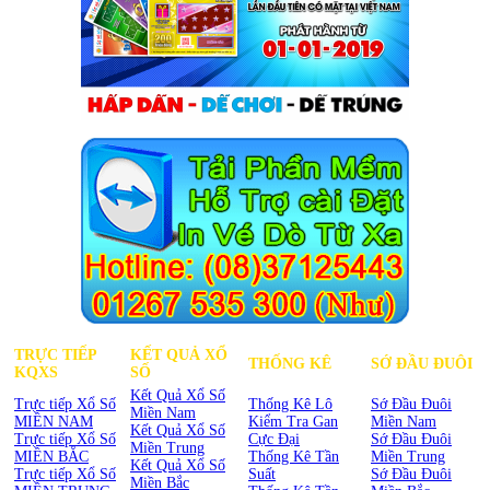
TRỰC TIẾP
KẾT QUẢ XỔ
THỐNG KÊ
SỚ ĐẦU ĐUÔI
KQXS
SỐ
Kết Quả Xổ Số
Trực tiếp Xổ Số
Thống Kê Lô
Sớ Đầu Đuôi
Miền Nam
MIỀN NAM
Kiểm Tra Gan
Miền Nam
Kết Quả Xổ Số
Trực tiếp Xổ Số
Cực Đại
Sớ Đầu Đuôi
Miền Trung
MIỀN BẮC
Thống Kê Tần
Miền Trung
Kết Quả Xổ Số
Trực tiếp Xổ Số
Suất
Sớ Đầu Đuôi
Miền Bắc