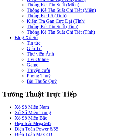
Thống Kê Tần Suất (Miền)
Thống Kê Tần Suất Chi Tiết (Miền)
Thống Kê Lô (Tỉnh)
Kiểm Tra Gan Cực Đại (Tỉnh)
Thống Kê Tần Suất (Tỉnh)
Thống Kê Tần Suất Chi Tiết (Tỉnh)
Blog Xổ Số
Tin tức
Giải Trí
Thư viện Ảnh
Tivi Online
Game
Truyện cười
Phong Thuỷ
Bài Thuốc Quý
Tường Thuật Trực Tiếp
Xổ Số Miền Nam
Xổ Số Miền Trung
Xổ Số Miền Bắc
Điện Toán Mega 6/45
Điện Toán Power 6/55
Điện Toán Max 4D