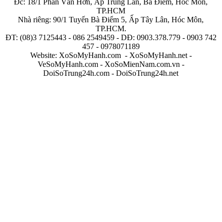
Đc: 18/1 Phan Văn Hớn, Ấp Trung Lân, Bà Điểm, Hóc Môn,
TP.HCM
Nhà riêng: 90/1 Tuyến Bà Điểm 5, Ấp Tây Lân, Hóc Môn,
TP.HCM.
ĐT: (08)3 7125443 - 086 2549459 - DĐ: 0903.378.779 - 0903 742
457 - 0978071189
Website: XoSoMyHanh.com - XoSoMyHanh.net -
VeSoMyHanh.com - XoSoMienNam.com.vn -
DoiSoTrung24h.com - DoiSoTrung24h.net