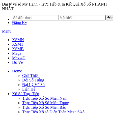
Đại lý vé số Mỹ Hạnh - Trực Tiếp & In Kết Quả Xổ Số NHANH
NHẤT
Đăng Ký
Menu
XSMN
XSMT
XSMB
Mega
Max 4D
Dò Vé
Home
Giới Thiệu
Đổi Số Trúng
Đại Lý Vé Số
Liên Hệ
Xổ Số Trực Tiếp
Trực Tiếp Xổ Số Miền Nam
Trực Tiếp Xổ Số Miền Trung
Trực Tiếp Xổ Số Miền Bắc
Trực Tiếp Xổ số Điện Toán Mega 6/45