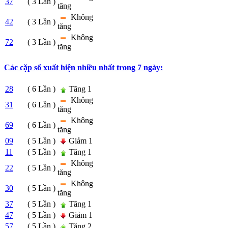
37
( 3 Lần )
tăng
Không
42
( 3 Lần )
tăng
Không
72
( 3 Lần )
tăng
Các cặp số xuất hiện nhiều nhất trong 7 ngày:
28
( 6 Lần )
Tăng 1
Không
31
( 6 Lần )
tăng
Không
69
( 6 Lần )
tăng
09
( 5 Lần )
Giảm 1
11
( 5 Lần )
Tăng 1
Không
22
( 5 Lần )
tăng
Không
30
( 5 Lần )
tăng
37
( 5 Lần )
Tăng 1
47
( 5 Lần )
Giảm 1
57
( 5 Lần )
Tăng 2