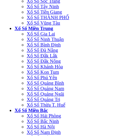
Xổ Số Sóc Trăng
Xổ Số Tây Ninh
Xổ Số Tiền Giang
Xổ Số THÀNH PHỐ
Xổ Số Vũng Tàu
Xổ Số Miền Trung
Xổ Số Gia Lai
Xổ Số Ninh Thuận
Xổ Số Bình Định
Xổ Số Đà Nẵng
Xổ Số Đắk Lắk
Xổ Số Đắk Nông
Xổ Số Khánh Hòa
Xổ Số Kon Tum
Xổ Số Phú Yên
Xổ Số Quảng Bình
Xổ Số Quảng Nam
Xổ Số Quảng Ngãi
Xổ Số Quảng Trị
Xổ Số Thừa T. Huế
Xổ Số Miền Bắc
Xổ Số Hải Phòng
Xổ Số Bắc Ninh
Xổ Số Hà Nội
Xổ Số Nam Định