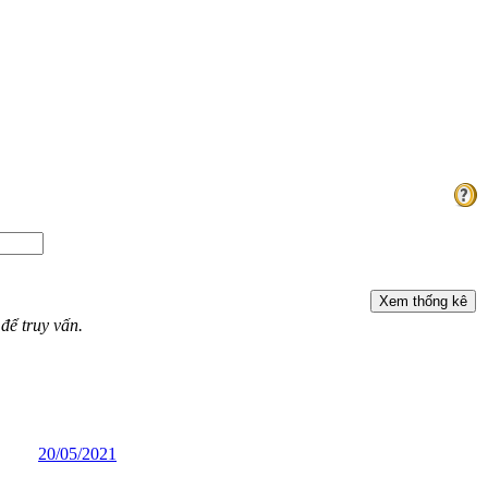
để truy vấn.
20/05/2021