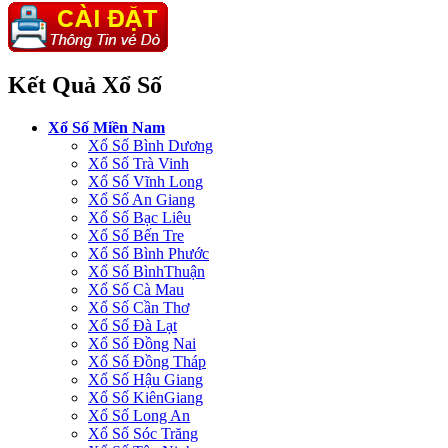
Kết Quả Xổ Số
Xổ Số Miền Nam
Xổ Số Bình Dương
Xổ Số Trà Vinh
Xổ Số Vĩnh Long
Xổ Số An Giang
Xổ Số Bạc Liêu
Xổ Số Bến Tre
Xổ Số Bình Phước
Xổ Số BìnhThuận
Xổ Số Cà Mau
Xổ Số Cần Thơ
Xổ Số Đà Lạt
Xổ Số Đồng Nai
Xổ Số Đồng Tháp
Xổ Số Hậu Giang
Xổ Số KiênGiang
Xổ Số Long An
Xổ Số Sóc Trăng