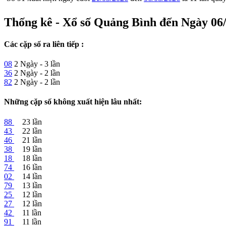
Thống kê - Xổ số Quảng Bình đến Ngày 06
Các cặp số ra liên tiếp :
08
2 Ngày - 3 lần
36
2 Ngày - 2 lần
82
2 Ngày - 2 lần
Những cặp số không xuất hiện lâu nhất:
88
23 lần
43
22 lần
46
21 lần
38
19 lần
18
18 lần
74
16 lần
02
14 lần
79
13 lần
25
12 lần
27
12 lần
42
11 lần
91
11 lần