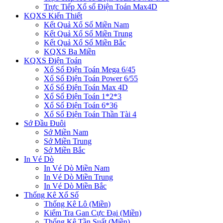
Trực Tiếp Xổ số Điện Toán Max4D
KQXS Kiến Thiết
Kết Quả Xổ Số Miền Nam
Kết Quả Xổ Số Miền Trung
Kết Quả Xổ Số Miền Bắc
KQXS Ba Miền
KQXS Điện Toán
Xổ Số Điện Toán Mega 6/45
Xổ Số Điện Toán Power 6/55
Xổ Số Điện Toán Max 4D
Xổ Số Điện Toán 1*2*3
Xổ Số Điện Toán 6*36
Xổ Số Điện Toán Thần Tài 4
Sớ Đầu Đuôi
Sớ Miền Nam
Sớ Miền Trung
Sớ Miền Bắc
In Vé Dò
In Vé Dò Miền Nam
In Vé Dò Miền Trung
In Vé Dò Miền Bắc
Thống Kê Xổ Số
Thống Kê Lô (Miền)
Kiểm Tra Gan Cực Đại (Miền)
Thống Kê Tần Suất (Miền)