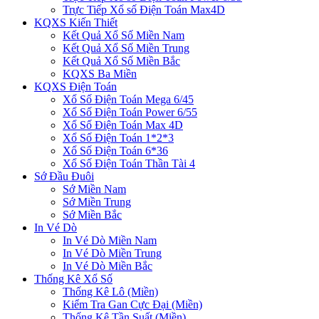
Trực Tiếp Xổ số Điện Toán Max4D
KQXS Kiến Thiết
Kết Quả Xổ Số Miền Nam
Kết Quả Xổ Số Miền Trung
Kết Quả Xổ Số Miền Bắc
KQXS Ba Miền
KQXS Điện Toán
Xổ Số Điện Toán Mega 6/45
Xổ Số Điện Toán Power 6/55
Xổ Số Điện Toán Max 4D
Xổ Số Điện Toán 1*2*3
Xổ Số Điện Toán 6*36
Xổ Số Điện Toán Thần Tài 4
Sớ Đầu Đuôi
Sớ Miền Nam
Sớ Miền Trung
Sớ Miền Bắc
In Vé Dò
In Vé Dò Miền Nam
In Vé Dò Miền Trung
In Vé Dò Miền Bắc
Thống Kê Xổ Số
Thống Kê Lô (Miền)
Kiểm Tra Gan Cực Đại (Miền)
Thống Kê Tần Suất (Miền)