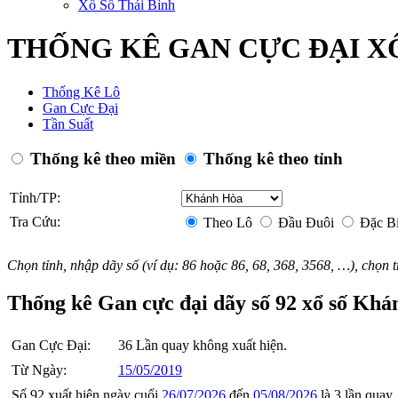
Xổ Số Thái Bình
THỐNG KÊ GAN CỰC ĐẠI XỔ
Thống Kê Lô
Gan Cực Đại
Tần Suất
Thống kê theo miền
Thống kê theo tỉnh
Tỉnh/TP:
Tra Cứu:
Theo Lô
Đầu Đuôi
Đặc Bi
Chọn tỉnh, nhập dãy số (ví dụ: 86 hoặc 86, 68, 368, 3568, …), chọn t
Thống kê Gan cực đại dãy số 92 xổ số Khán
Gan Cực Đại:
36 Lần quay không xuất hiện.
Từ Ngày:
15/05/2019
Số 92 xuất hiện ngày cuối
26/07/2026
đến
05/08/2026
là 3 lần quay.