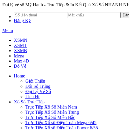
Đại lý vé số Mỹ Hạnh - Trực Tiếp & In Kết Quả Xổ Số NHANH 
Đăng Ký
Menu
XSMN
XSMT
XSMB
Mega
Max 4D
Dò Vé
Home
Giới Thiệu
Đổi Số Trúng
Đại Lý Vé Số
Liên Hệ
Xổ Số Trực Tiếp
Trực Tiếp Xổ Số Miền Nam
Trực Tiếp Xổ Số Miền Trung
Trực Tiếp Xổ Số Miền Bắc
Trực Tiếp Xổ số Điện Toán Mega 6/45
Trực Tiếp Xổ số Điện Toán Power 6/55