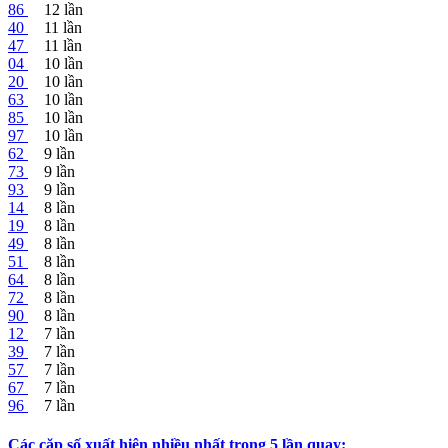
86
12 lần
40
11 lần
47
11 lần
04
10 lần
20
10 lần
63
10 lần
85
10 lần
97
10 lần
62
9 lần
73
9 lần
93
9 lần
14
8 lần
19
8 lần
49
8 lần
51
8 lần
64
8 lần
72
8 lần
90
8 lần
12
7 lần
39
7 lần
57
7 lần
67
7 lần
96
7 lần
Các cặp số xuất hiện nhiều nhất trong 5 lần quay: