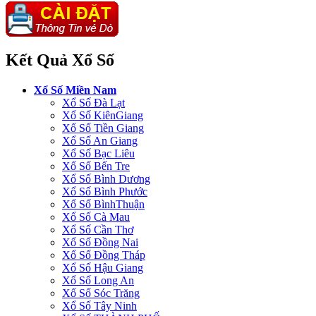
Kết Quả Xổ Số
Xổ Số Miền Nam
Xổ Số Đà Lạt
Xổ Số KiênGiang
Xổ Số Tiền Giang
Xổ Số An Giang
Xổ Số Bạc Liêu
Xổ Số Bến Tre
Xổ Số Bình Dương
Xổ Số Bình Phước
Xổ Số BìnhThuận
Xổ Số Cà Mau
Xổ Số Cần Thơ
Xổ Số Đồng Nai
Xổ Số Đồng Tháp
Xổ Số Hậu Giang
Xổ Số Long An
Xổ Số Sóc Trăng
Xổ Số Tây Ninh