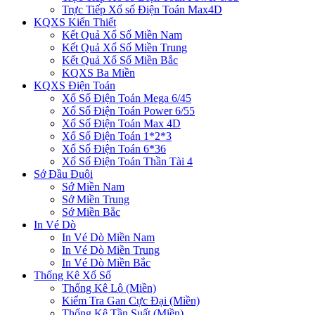
Trực Tiếp Xổ số Điện Toán Max4D
KQXS Kiến Thiết
Kết Quả Xổ Số Miền Nam
Kết Quả Xổ Số Miền Trung
Kết Quả Xổ Số Miền Bắc
KQXS Ba Miền
KQXS Điện Toán
Xổ Số Điện Toán Mega 6/45
Xổ Số Điện Toán Power 6/55
Xổ Số Điện Toán Max 4D
Xổ Số Điện Toán 1*2*3
Xổ Số Điện Toán 6*36
Xổ Số Điện Toán Thần Tài 4
Sớ Đầu Đuôi
Sớ Miền Nam
Sớ Miền Trung
Sớ Miền Bắc
In Vé Dò
In Vé Dò Miền Nam
In Vé Dò Miền Trung
In Vé Dò Miền Bắc
Thống Kê Xổ Số
Thống Kê Lô (Miền)
Kiểm Tra Gan Cực Đại (Miền)
Thống Kê Tần Suất (Miền)