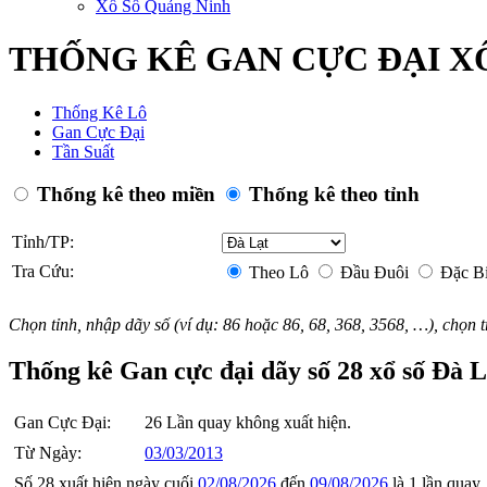
Xổ Số Quảng Ninh
THỐNG KÊ GAN CỰC ĐẠI XỔ
Thống Kê Lô
Gan Cực Đại
Tần Suất
Thống kê theo miền
Thống kê theo tỉnh
Tỉnh/TP:
Tra Cứu:
Theo Lô
Đầu Đuôi
Đặc Bi
Chọn tỉnh, nhập dãy số (ví dụ: 86 hoặc 86, 68, 368, 3568, …), chọn t
Thống kê Gan cực đại dãy số 28 xổ số Đà Lạ
Gan Cực Đại:
26 Lần quay không xuất hiện.
Từ Ngày:
03/03/2013
Số 28 xuất hiện ngày cuối
02/08/2026
đến
09/08/2026
là 1 lần quay.