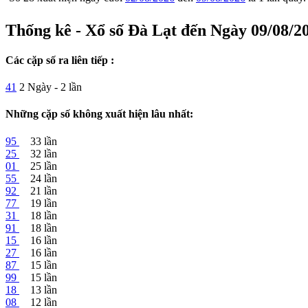
Thống kê - Xổ số Đà Lạt đến Ngày 09/08/2
Các cặp số ra liên tiếp :
41
2 Ngày - 2 lần
Những cặp số không xuất hiện lâu nhất:
95
33 lần
25
32 lần
01
25 lần
55
24 lần
92
21 lần
77
19 lần
31
18 lần
91
18 lần
15
16 lần
27
16 lần
87
15 lần
99
15 lần
18
13 lần
08
12 lần