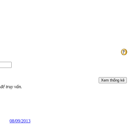
để truy vấn.
08/09/2013