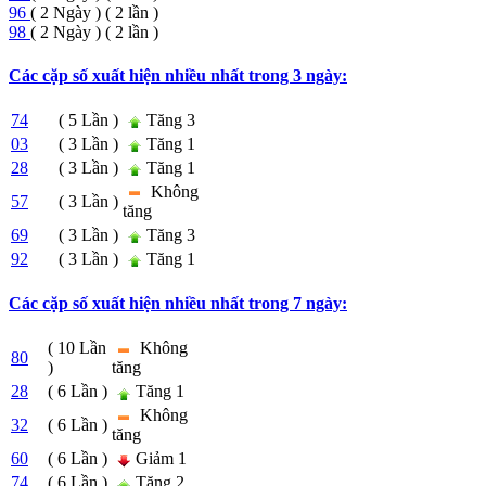
96
( 2 Ngày ) ( 2 lần )
98
( 2 Ngày ) ( 2 lần )
Các cặp số xuất hiện nhiều nhất trong 3 ngày:
74
( 5 Lần )
Tăng 3
03
( 3 Lần )
Tăng 1
28
( 3 Lần )
Tăng 1
Không
57
( 3 Lần )
tăng
69
( 3 Lần )
Tăng 3
92
( 3 Lần )
Tăng 1
Các cặp số xuất hiện nhiều nhất trong 7 ngày:
( 10 Lần
Không
80
)
tăng
28
( 6 Lần )
Tăng 1
Không
32
( 6 Lần )
tăng
60
( 6 Lần )
Giảm 1
74
( 6 Lần )
Tăng 2