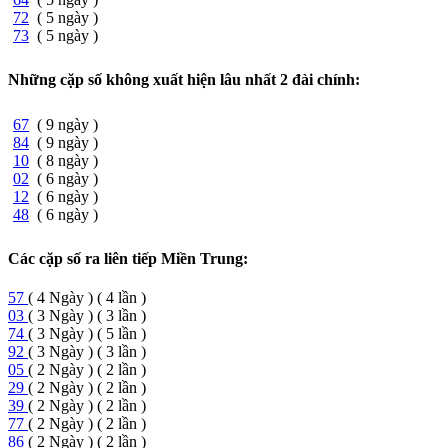
72
( 5 ngày )
73
( 5 ngày )
Những cặp số không xuất hiện lâu nhất 2 đài chính:
67
( 9 ngày )
84
( 9 ngày )
10
( 8 ngày )
02
( 6 ngày )
12
( 6 ngày )
48
( 6 ngày )
Các cặp số ra liên tiếp Miền Trung:
57
( 4 Ngày ) ( 4 lần )
03
( 3 Ngày ) ( 3 lần )
74
( 3 Ngày ) ( 5 lần )
92
( 3 Ngày ) ( 3 lần )
05
( 2 Ngày ) ( 2 lần )
29
( 2 Ngày ) ( 2 lần )
39
( 2 Ngày ) ( 2 lần )
77
( 2 Ngày ) ( 2 lần )
86
( 2 Ngày ) ( 2 lần )