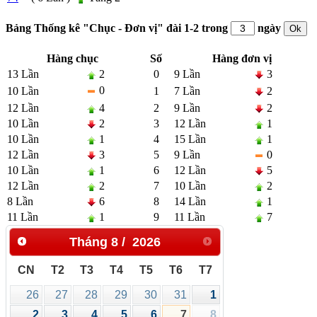
Bảng Thống kê "Chục - Đơn vị" đài 1-2 trong
ngày
Hàng chục
Số
Hàng đơn vị
13 Lần
2
0
9 Lần
3
0
10 Lần
1
7 Lần
2
12 Lần
4
2
9 Lần
2
10 Lần
2
3
12 Lần
1
10 Lần
1
4
15 Lần
1
12 Lần
3
5
9 Lần
0
10 Lần
1
6
12 Lần
5
12 Lần
2
7
10 Lần
2
8 Lần
6
8
14 Lần
1
11 Lần
1
9
11 Lần
7
Tháng 8
/
2026
CN
T2
T3
T4
T5
T6
T7
26
27
28
29
30
31
1
2
3
4
5
6
7
8