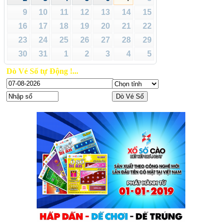
9
10
11
12
13
14
15
16
17
18
19
20
21
22
23
24
25
26
27
28
29
30
31
1
2
3
4
5
Dò Vé Số tự Động !...