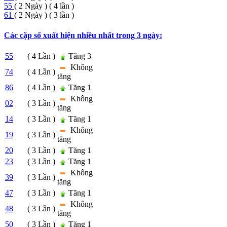
55
( 2 Ngày ) ( 4 lần )
61
( 2 Ngày ) ( 3 lần )
Các cặp số xuất hiện nhiều nhất trong 3 ngày:
55
( 4 Lần )
Tăng 3
Không
74
( 4 Lần )
tăng
86
( 4 Lần )
Tăng 1
Không
02
( 3 Lần )
tăng
14
( 3 Lần )
Tăng 1
Không
19
( 3 Lần )
tăng
20
( 3 Lần )
Tăng 1
23
( 3 Lần )
Tăng 1
Không
39
( 3 Lần )
tăng
47
( 3 Lần )
Tăng 1
Không
48
( 3 Lần )
tăng
50
( 3 Lần )
Tăng 1