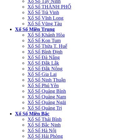
Xổ Số Tây Ninh
Xổ Số THÀNH PHỐ
Xổ Số Trà Vinh
Xổ Số Vĩnh Long
Xổ Số Vũng Tàu
Xổ Số Miền Trung
Xổ Số Khánh Hòa
Xổ Số Kon Tum
Xổ Số Thừa T. Huế
Xổ Số Bình Định
Xổ Số Đà Nẵng
Xổ Số Đắk Lắk
Xổ Số Đắk Nông
Xổ Số Gia Lai
Xổ Số Ninh Thuận
Xổ Số Phú Yên
Xổ Số Quảng Bình
Xổ Số Quảng Nam
Xổ Số Quảng Ngãi
Xổ Số Quảng Trị
Xổ Số Miền Bắc
Xổ Số Thái Bình
Xổ Số Bắc Ninh
Xổ Số Hà Nội
Xổ Số Hải Phòng