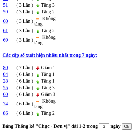
51
( 3 Lần )
Tăng 3
59
( 3 Lần )
Tăng 2
Không
60
( 3 Lần )
tăng
61
( 3 Lần )
Tăng 2
Không
69
( 3 Lần )
tăng
Các cặp số xuất hiện nhiều nhất trong 7 ngày:
80
( 7 Lần )
Giảm 1
04
( 6 Lần )
Tăng 1
28
( 6 Lần )
Tăng 1
55
( 6 Lần )
Tăng 3
60
( 6 Lần )
Giảm 3
Không
74
( 6 Lần )
tăng
86
( 6 Lần )
Tăng 2
Bảng Thống kê "Chục - Đơn vị" đài 1-2 trong
ngày